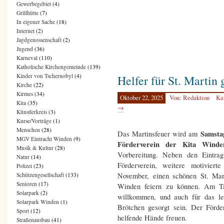
Gewerbegebiet
(4)
Grillhütte
(7)
In eigener Sache
(18)
Internet
(2)
Jagdgenossenschaft
(2)
Jugend
(36)
Karneval
(110)
Katholische Kirchengemeinde
(139)
Kinder von Tschernobyl
(4)
Helfer für St. Martin 
Kirche
(22)
Kirmes
(34)
Oktober 22, 2025
Von: Redaktion
Ka
Kita
(35)
→
Künstlerkreis
(3)
Kurse/Vorträge
(1)
Menschen
(28)
Samsta
Das Martinsfeuer wird am
MGV Eintracht Winden
(9)
Förderverein der Kita Win
Musik & Kultur
(28)
Vorbereitung. Neben den Eintra
Natur
(14)
Förderverein, weitere motivier
Polizei
(23)
Schützengesellschaft
(133)
November, einen schönen St. Mart
Senioren
(17)
Winden feiern zu können. Am Ta
Solarpark
(2)
willkommen, und auch für das l
Solarpark Winden
(1)
Brötchen gesorgt sein. Der Förde
Sport
(12)
helfende Hände freuen.
Straßenausbau
(41)