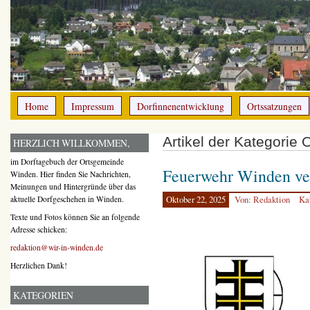
Home
Impressum
Dorfinnenentwicklung
Ortssatzungen
Artikel der Kategorie
HERZLICH WILLKOMMEN,
im Dorftagebuch der Ortsgemeinde
Feuerwehr Winden ver
Winden. Hier finden Sie Nachrichten,
Meinungen und Hintergründe über das
aktuelle Dorfgeschehen in Winden.
Oktober 22, 2025
Von: Redaktion
Ka
Texte und Fotos können Sie an folgende
Adresse schicken:
redaktion@wir-in-winden.de
Herzlichen Dank!
KATEGORIEN