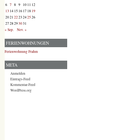
6
7
8
9
10
11
12
13
14
15
16
17
18
19
20
21
22
23
24
25
26
27
28
29
30
31
« Sep.
Nov. »
FERIENWOHNUNGEN
Ferienwohnung Frahm
META
Anmelden
Eintrags-Feed
Kommentar-Feed
WordPress.org