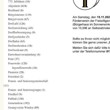
775. Jubiläum
(10)
Allgemein
(618)
Breitband
(8)
Bürgermeister
(119)
Bürgerverein
(67)
Dorfcafé
(126)
Dorfentwicklung
(43)
Dorfflurbereinigung
(9)
Dorfgeschichte
(5)
Dorfladen
(63)
Dorfmoderation
(18)
Dorfwerkstatt
(9)
Einwohnerversammlung
(4)
Feste
(37)
Feuerwehr
(120)
Jugendfeuerwehr
(24)
Finanzen
(28)
Fotorätsel
(2)
Frauen- und Seniorengemeinschaft
(11)
Frauen- und Seniorengruppe
(1)
Friedhof
(9)
Fußball
(130)
Gemeinderat
(192)
Gesangverein Winden
(89)