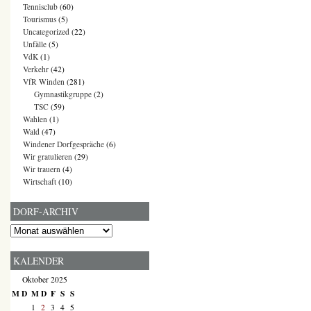
Tennisclub
(60)
Tourismus
(5)
Uncategorized
(22)
Unfälle
(5)
VdK
(1)
Verkehr
(42)
VfR Winden
(281)
Gymnastikgruppe
(2)
TSC
(59)
Wahlen
(1)
Wald
(47)
Windener Dorfgespräche
(6)
Wir gratulieren
(29)
Wir trauern
(4)
Wirtschaft
(10)
DORF-ARCHIV
Dorf-
Archiv
KALENDER
Oktober 2025
M
D
M
D
F
S
S
1
2
3
4
5