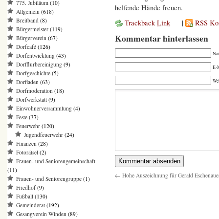
775. Jubiläum
(10)
helfende Hände freuen.
Allgemein
(618)
Breitband
(8)
Trackback
Link
|
RSS Ko
Bürgermeister
(119)
Kommentar hinterlassen
Bürgerverein
(67)
Dorfcafé
(126)
Na
Dorfentwicklung
(43)
Dorfflurbereinigung
(9)
E-M
Dorfgeschichte
(5)
We
Dorfladen
(63)
Dorfmoderation
(18)
Dorfwerkstatt
(9)
Einwohnerversammlung
(4)
Feste
(37)
Feuerwehr
(120)
Jugendfeuerwehr
(24)
Finanzen
(28)
Fotorätsel
(2)
Frauen- und Seniorengemeinschaft
(11)
←
Hohe Auszeichnung für Gerald Eschenaue
Frauen- und Seniorengruppe
(1)
Friedhof
(9)
Fußball
(130)
Gemeinderat
(192)
Gesangverein Winden
(89)