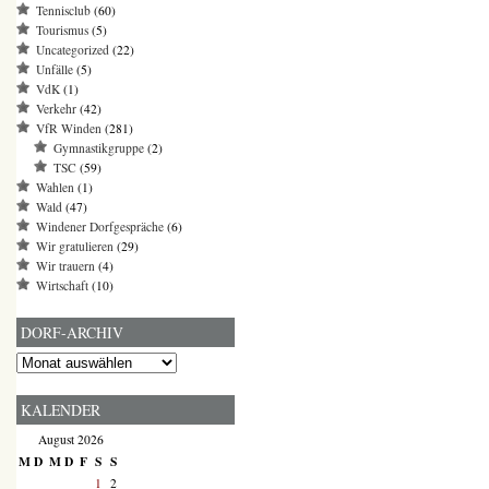
Tennisclub
(60)
Tourismus
(5)
Uncategorized
(22)
Unfälle
(5)
VdK
(1)
Verkehr
(42)
VfR Winden
(281)
Gymnastikgruppe
(2)
TSC
(59)
Wahlen
(1)
Wald
(47)
Windener Dorfgespräche
(6)
Wir gratulieren
(29)
Wir trauern
(4)
Wirtschaft
(10)
DORF-ARCHIV
Dorf-
Archiv
KALENDER
August 2026
M
D
M
D
F
S
S
1
2