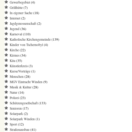
Gewerbegebiet
(4)
Grillhütte
(7)
In eigener Sache
(18)
Internet
(2)
Jagdgenossenschaft
(2)
Jugend
(36)
Karneval
(110)
Katholische Kirchengemeinde
(139)
Kinder von Tschernobyl
(4)
Kirche
(22)
Kirmes
(34)
Kita
(35)
Künstlerkreis
(3)
Kurse/Vorträge
(1)
Menschen
(28)
MGV Eintracht Winden
(9)
Musik & Kultur
(28)
Natur
(14)
Polizei
(23)
Schützengesellschaft
(133)
Senioren
(17)
Solarpark
(2)
Solarpark Winden
(1)
Sport
(12)
Straßenausbau
(41)