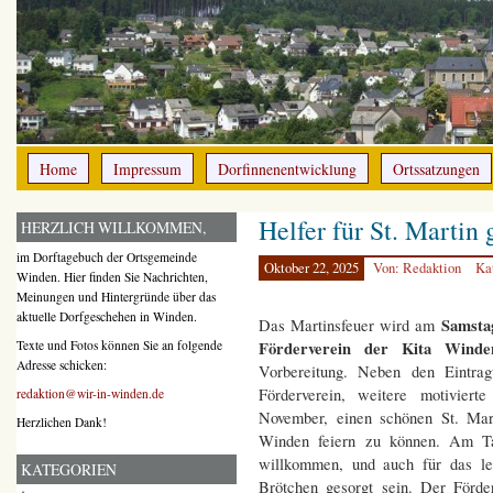
Home
Impressum
Dorfinnenentwicklung
Ortssatzungen
Helfer für St. Martin 
HERZLICH WILLKOMMEN,
im Dorftagebuch der Ortsgemeinde
Oktober 22, 2025
Von: Redaktion
Ka
Winden. Hier finden Sie Nachrichten,
Meinungen und Hintergründe über das
aktuelle Dorfgeschehen in Winden.
Samsta
Das Martinsfeuer wird am
Förderverein der Kita Win
Texte und Fotos können Sie an folgende
Adresse schicken:
Vorbereitung. Neben den Eintra
Förderverein, weitere motivier
redaktion@wir-in-winden.de
November, einen schönen St. Mart
Herzlichen Dank!
Winden feiern zu können. Am Ta
willkommen, und auch für das l
KATEGORIEN
Brötchen gesorgt sein. Der Förde