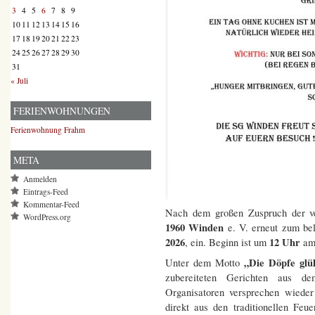
3
4
5
6
7
8
9
10
11
12
13
14
15
16
17
18
19
20
21
22
23
24
25
26
27
28
29
30
31
« Juli
FERIENWOHNUNGEN
Ferienwohnung Frahm
META
Anmelden
Eintrags-Feed
Kommentar-Feed
Nach dem großen Zuspruch der ve
WordPress.org
1960 Winden
e. V. erneut zum be
2026
12 Uhr
, ein. Beginn ist um
am 
„Die Döpfe gl
Unter dem Motto
zubereiteten Gerichten aus d
Organisatoren versprechen wiede
direkt aus den traditionellen Feuer