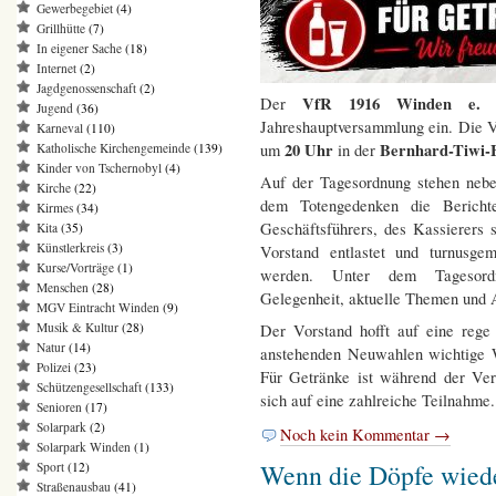
Gewerbegebiet
(4)
Grillhütte
(7)
In eigener Sache
(18)
Internet
(2)
Jagdgenossenschaft
(2)
VfR 1916 Winden e
Der
Jugend
(36)
Jahreshauptversammlung ein. Die 
Karneval
(110)
20 Uhr
Bernhard-Tiwi-H
um
in der
Katholische Kirchengemeinde
(139)
Kinder von Tschernobyl
(4)
Auf der Tagesordnung stehen nebe
Kirche
(22)
dem Totengedenken die Berichte
Kirmes
(34)
Geschäftsführers, des Kassierers 
Kita
(35)
Künstlerkreis
(3)
Vorstand entlastet und turnusge
Kurse/Vorträge
(1)
werden. Unter dem Tagesordn
Menschen
(28)
Gelegenheit, aktuelle Themen und 
MGV Eintracht Winden
(9)
Musik & Kultur
(28)
Der Vorstand hofft auf eine rege 
Natur
(14)
anstehenden Neuwahlen wichtige We
Polizei
(23)
Für Getränke ist während der Ve
Schützengesellschaft
(133)
sich auf eine zahlreiche Teilnahme.
Senioren
(17)
Solarpark
(2)
Noch kein Kommentar →
Solarpark Winden
(1)
Wenn die Döpfe wied
Sport
(12)
Straßenausbau
(41)