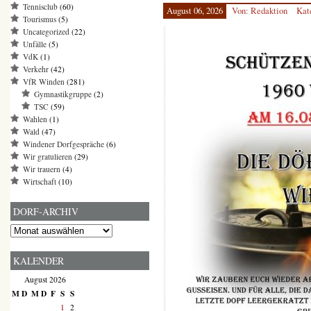
Tennisclub
(60)
August 06, 2026
Von: Redaktion
Kat
Tourismus
(5)
Uncategorized
(22)
Unfälle
(5)
VdK
(1)
Verkehr
(42)
VfR Winden
(281)
Gymnastikgruppe
(2)
TSC
(59)
Wahlen
(1)
Wald
(47)
Windener Dorfgespräche
(6)
Wir gratulieren
(29)
Wir trauern
(4)
Wirtschaft
(10)
DORF-ARCHIV
Dorf-
Archiv
KALENDER
August 2026
M
D
M
D
F
S
S
1
2