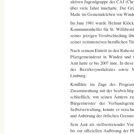
aktiven Jugendgruppe der CAJ (Chris
über viele Jahre innehatte. Die Gr
Maße im Gemeindeleben von Wind
Im Juni 1981 wurde Helmut Klöc
Kommunionhelfer für St. Willibrord
seiner jetzigen Verabschiedung üb
seiner zeitintensiven beruflichen Tät
Nach seinem Eintritt in den Ruhesta
Pfarrgemeinderat in Winden und 
Amt hatte er bis 2007 inne. In dies
des Bezirkssynodalrates sowie 
Limburg.
Konflikte im Zuge des Program
Zusammenhang mit der beabsichtigte
schließlich, von seinen Ämtern zu
Bürgermeister der Verbandsgem
Selbstverwaltung, konnte er versch
und Anhörung der örtlichen Gremien
Sein Amt als stellvertretender Vor
bis zur offiziellen Auflösung der P