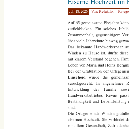
Eiserne Hochzeit im
Juli 18, 2026
Von: Redaktion
Katego
Auf 65 gemeinsame Ehejahre kön
zurückblicken. Ein solches Jubi
Zusammenhalt, gegenseitigem Ve
über viele Jahrzehnte hinweg gewac
Das bekannte Handwerkerpaar au
Winden zu Hause ist, durfte dies
mit klarem Verstand begehen. Fam
Leben von Maria und Heinz Bergman
Bei der Gratulation der Ortsgeme
Linscheid
wurde die gemeinsa
zurückgedreht. In angenehmer 
Entwicklung der Familie so
Handwerksbetriebes Revue passi
Beständigkeit und Lebensleistun
sind.
Die Ortsgemeinde Winden gratulie
eisernen Hochzeit. Sie verbindet 
vor allem Gesundheit, Zufriedenhe