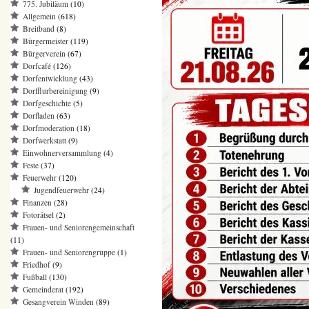
775. Jubiläum
(10)
Allgemein
(618)
Breitband
(8)
Bürgermeister
(119)
Bürgerverein
(67)
Dorfcafé
(126)
Dorfentwicklung
(43)
Dorfflurbereinigung
(9)
Dorfgeschichte
(5)
Dorfladen
(63)
Dorfmoderation
(18)
Dorfwerkstatt
(9)
Einwohnerversammlung
(4)
Feste
(37)
Feuerwehr
(120)
Jugendfeuerwehr
(24)
Finanzen
(28)
Fotorätsel
(2)
Frauen- und Seniorengemeinschaft
(11)
Frauen- und Seniorengruppe
(1)
Friedhof
(9)
Fußball
(130)
Gemeinderat
(192)
Gesangverein Winden
(89)