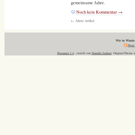
gemeinsame Jahre.
Noch kein Kommentar →
← Ältere Artikel
Wir in Wind
Neue 
Prosumer 1.4
- erstellt von
Nurudin Jauhari
. Original-Theme 