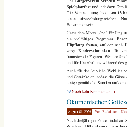
Bürgerverein Winden
Der
veran
Spielplatzfest
und lädt dazu Familie
13 b
Die Veranstaltung findet von
einen abwechslungsreichen N
Beisammensein.
Unter dem Motto „Spaß für Jung u
ein vielfältiges Programm. Beso
Hüpfburg
freuen, auf der nach H
Kinderschminken
sorgt
für stra
fantasievolle Figuren. Weitere Spi
und für Unterhaltung während des 
Auch für das leibliche Wohl ist b
und Getränke an, sodass die Gäste 
einige gemütliche Stunden auf dem S
Noch kein Kommentar →
Ökumenischer Gottes
August 01, 2026
Von: Redaktion
Kat
Nach dreijähriger Pause findet am
Höhenkreuz „Am Fors
Windener