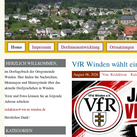
Home
Impressum
Dorfinnenentwicklung
Ortssatzungen
VfR Winden wählt ei
HERZLICH WILLKOMMEN,
im Dorftagebuch der Ortsgemeinde
August 06, 2026
Von: Redaktion
Kat
Winden. Hier finden Sie Nachrichten,
Meinungen und Hintergründe über das
aktuelle Dorfgeschehen in Winden.
Texte und Fotos können Sie an folgende
Adresse schicken:
redaktion@wir-in-winden.de
Herzlichen Dank!
KATEGORIEN