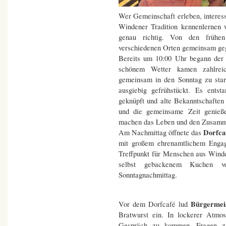
Wer Gemeinschaft erleben, interess
Windener Tradition kennenlernen 
genau richtig. Von den früh
verschiedenen Orten gemeinsam gege
Bereits um 10:00 Uhr begann der
schönem Wetter kamen zahlre
gemeinsam in den Sonntag zu star
ausgiebig gefrühstückt. Es ents
geknüpft und alte Bekanntschafte
und die gemeinsame Zeit genieß
machen das Leben und den Zusamme
Dorfca
Am Nachmittag öffnete das
mit großem ehrenamtlichem Engag
Treffpunkt für Menschen aus Wind
selbst gebackenem Kuchen ve
Sonntagnachmittag.
Bürgermei
Vor dem Dorfcafé lud
Bratwurst ein. In lockerer Atmos
Gespräch zu kommen, Fragen zu 