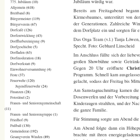
Jubiläum würdig war.
775. Jubiläum
(10)
Allgemein
(618)
Bereits am Freitagabend begann
Breitband
(8)
Kirmesbaumes, unterstützt von de
Bürgermeister
(119)
der Generationen. Zahlreiche Wi
Bürgerverein
(67)
dem Dorfplatz ein und sorgten für ei
Dorfcafé
(126)
Dorfentwicklung
(43)
Das Orga Team (v.l.) Tanja Löwen
Dorfflurbereinigung
(9)
Specht. Foto: Gebhard Linscheid
Dorfgeschichte
(5)
Dorfladen
(63)
Im Anschluss füllte sich der liebevo
Dorfmoderation
(18)
großen Showbühne sowie Getränk- 
Dorfwerkstatt
(9)
Christ
Gegen 20 Uhr eröffnete
Einwohnerversammlung
(4)
Programm. Schnell kam ausgelasse
Feste
(37)
Feuerwehr
(120)
gelacht, sodass der Freitag bis Mi
Jugendfeuerwehr
(24)
Am Samstagnachmittag kamen die J
Finanzen
(28)
Dosenwerfen und der Vorbereitung 
Fotorätsel
(2)
Kinderaugen strahlten, und der Na
Frauen- und Seniorengemeinschaft
(11)
die ganze Familie.
Frauen- und Seniorengruppe
(1)
Für Stimmung sorgte am Abend die 
Friedhof
(9)
Fußball
(130)
Am Abend folgte dann ein Höhepu
Gemeinderat
(192)
brachte mit ihren energiegeladene
Gesangverein Winden
(89)