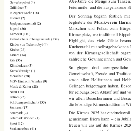
90er-Jahre die Menge zum Tanzen.
Gewerbegebiet
(4)
Feiermeile, und die ausgelassene St
Grillhütte
(7)
In eigener Sache
(18)
Der Sonntag begann festlich mit 
Internet
(2)
Musikverein Harmo
begleitete der
Jagdgenossenschaft
(2)
Märschen und Polkas zum Bürger
Jugend
(36)
Kirmesplatz, wo traditionell Rippc
Karneval
(110)
Katholische Kirchengemeinde
(139)
Highlight, das viele Gäste beso
Kinder von Tschernobyl
(4)
Kuchentafel mit selbstgebackenen
Kirche
(22)
von der Kirmesgesellschaft organ
Kirmes
(34)
zahlreiche Gewinnerinnen und Gewi
Kita
(35)
Künstlerkreis
(3)
So gingen drei unvergesslich
Kurse/Vorträge
(1)
Gemeinschaft, Freude und Traditio
Menschen
(28)
sowie allen Helferinnen und Helf
MGV Eintracht Winden
(9)
Gelingen beigetragen haben. Beso
Musik & Kultur
(28)
für reibungslosen Ablauf auf und vo
Natur
(14)
Polizei
(23)
wir allen Besucherinnen und Besuc
Schützengesellschaft
(133)
die lebendige Kirmestradition in Wi
Senioren
(17)
Die Kirmes 2025 hat eindrucksvoll
Solarpark
(2)
Solarpark Winden
(1)
gemeinsam feiern kann – ein Jubilä
Sport
(12)
freuen wir uns auf die Kirmes 202
Straßenausbau
(41)