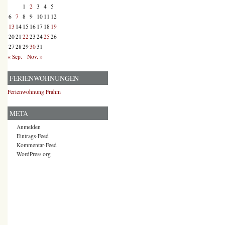
1
2
3
4
5
6
7
8
9
10
11
12
13
14
15
16
17
18
19
20
21
22
23
24
25
26
27
28
29
30
31
« Sep.
Nov. »
FERIENWOHNUNGEN
Ferienwohnung Frahm
META
Anmelden
Eintrags-Feed
Kommentar-Feed
WordPress.org