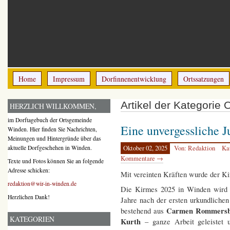
Home
Impressum
Dorfinnenentwicklung
Ortssatzungen
Artikel der Kategorie
HERZLICH WILLKOMMEN,
im Dorftagebuch der Ortsgemeinde
Eine unvergessliche 
Winden. Hier finden Sie Nachrichten,
Meinungen und Hintergründe über das
aktuelle Dorfgeschehen in Winden.
Oktober 02, 2025
Von: Redaktion
Ka
Kommentare →
Texte und Fotos können Sie an folgende
Adresse schicken:
Mit vereinten Kräften wurde der Ki
redaktion@wir-in-winden.de
Die Kirmes 2025 in Winden wird u
Herzlichen Dank!
Jahre nach der ersten urkundlich
Carmen Rommersba
bestehend aus
KATEGORIEN
Kurth
– ganze Arbeit geleistet u