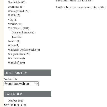
Freunden unseres Dorfes.
Tennisclub
(60)
Fröhliches Treiben herrschte währe
Tourismus
(5)
Uncategorized
(22)
Unfälle
(5)
VdK
(1)
Verkehr
(42)
VfR Winden
(281)
Gymnastikgruppe
(2)
TSC
(59)
Wahlen
(1)
Wald
(47)
Windener Dorfgespräche
(6)
Wir gratulieren
(29)
Wir trauern
(4)
Wirtschaft
(10)
DORF-ARCHIV
Dorf-Archiv
KALENDER
Oktober 2025
M
D
M
D
F
S
S