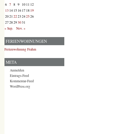
6
7
8
9
10
11
12
13
14
15
16
17
18
19
20
21
22
23
24
25
26
27
28
29
30
31
« Sep.
Nov. »
FERIENWOHNUNGEN
Ferienwohnung Frahm
META
Anmelden
Eintrags-Feed
Kommentar-Feed
WordPress.org