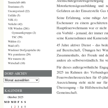
Atemschutzgeräteträgerlehrg
Tennisclub
(60)
Motorkettensägeausbildung und 
Tourismus
(5)
Gefahren an der Einsatzstelle Gas t
Uncategorized
(22)
Unfälle
(5)
Seine Erfahrung, seine ruhige Ar
VdK
(1)
Eschenauer zu einem geschätzten
Verkehr
(42)
Hauptfeuerwehrmann war er nicht 
VfR Winden
(281)
ein Vorbild – jemand, der immer zu
Gymnastikgruppe
(2)
TSC
(59)
seine Kameradinnen und Kameraden 
Wahlen
(1)
45 Jahre aktiver Dienst – das bed
Wald
(47)
auf Bereitschaft, Übungen bei Wi
Windener Dorfgespräche
(6)
Wir gratulieren
(29)
Zusammenhalts, der Freude und de
Wir trauern
(4)
andere als selbstverständlich. Sie
Wirtschaft
(10)
Für dieses außergewöhnliche Enga
2025 im Rahmen des Verbandsgem
DORF-ARCHIV
Feuerwehrehrenzeichen für 45-jährig
Dorf-
Auszeichnung steht nicht nur für
Archiv
Überzeugung – für Hilfsbereitschaf
KALENDER
Gemeinschaft.
Oktober 2025
M
D
M
D
F
S
S
1
2
3
4
5