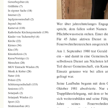
Gewerbegebiet
(4)
Grillhütte
(7)
In eigener Sache
(18)
Internet
(2)
Jagdgenossenschaft
(2)
Wer über jahrzehntelanges Enga
Jugend
(36)
Karneval
(110)
spricht, dem fallen sofort Namen 
Katholische Kirchengemeinde
(139)
Pflichtbewusstsein stehen. Einer d
Kinder von Tschernobyl
(4)
Für 45 Jahre aktiven Dienst in
Kirche
(22)
Feuerwehrehrenzeichen ausgezeich
Kirmes
(34)
Kita
(35)
Am 1. September 1980 trat Gerald
Künstlerkreis
(3)
ein – und damit in eine Gemeinsch
Kurse/Vorträge
(1)
selbstlosen Dienst am Nächsten le
Menschen
(28)
Teil dieser Gemeinschaft, ein Kam
MGV Eintracht Winden
(9)
Einsatz genauso wie bei allen a
Musik & Kultur
(28)
Natur
(14)
gefragt war.
Polizei
(23)
Seine Laufbahn begann mit dem Gr
Schützengesellschaft
(133)
Oktober 1981 absolvierte. Nur 
Senioren
(17)
Solarpark
(2)
Truppführerlehrgang, mit dem er b
Solarpark Winden
(1)
sich weiterzubilden und seine Fähig
Sport
(12)
Jahre seines Feuerwehr
Straßenausbau
(41)