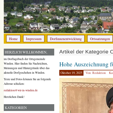
Home
Impressum
Dorfinnenentwicklung
Ortssatzungen
Artikel der Kategorie 
HERZLICH WILLKOMMEN,
im Dorftagebuch der Ortsgemeinde
Hohe Auszeichnung f
Winden. Hier finden Sie Nachrichten,
Meinungen und Hintergründe über das
aktuelle Dorfgeschehen in Winden.
Oktober 19, 2025
Von: Redaktion
Ka
Texte und Fotos können Sie an folgende
Adresse schicken:
redaktion@wir-in-winden.de
Herzlichen Dank!
KATEGORIEN