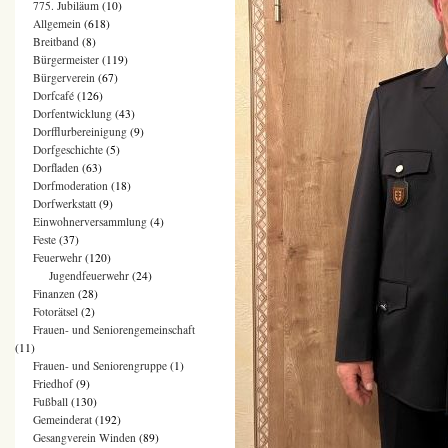
775. Jubiläum
(10)
Allgemein
(618)
Breitband
(8)
Bürgermeister
(119)
Bürgerverein
(67)
Dorfcafé
(126)
Dorfentwicklung
(43)
Dorfflurbereinigung
(9)
Dorfgeschichte
(5)
Dorfladen
(63)
Dorfmoderation
(18)
Dorfwerkstatt
(9)
Einwohnerversammlung
(4)
Feste
(37)
Feuerwehr
(120)
Jugendfeuerwehr
(24)
Finanzen
(28)
Fotorätsel
(2)
Frauen- und Seniorengemeinschaft
(11)
Frauen- und Seniorengruppe
(1)
Friedhof
(9)
Fußball
(130)
Gemeinderat
(192)
Gesangverein Winden
(89)