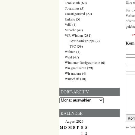
Eine s
Tennisclub
(60)
Tourismus
(5)
Für d
Uncategorized
(22)
Verban
Unfälle
(5)
pflich
VdK
(1)
gelebt
Verkehr
(42)
T
VfR Winden
(281)
Gymnastikgruppe
(2)
Komm
TSC
(59)
Wahlen
(1)
Wald
(47)
Windener Dorfgespräche
(6)
Wir gratulieren
(29)
Wir trauern
(4)
Wirtschaft
(10)
DORF-ARCHIV
Dorf-
Archiv
KALENDER
August 2026
←
Vor
M
D
M
D
F
S
S
1
2