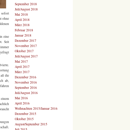
September 2018
Juli/August 2018
 sofort
Mai 2018
st ohne
April 2018
oldenen
März 2018
Februar 2018
Januar 2018
in eine
Dezember 2017
. Seit
November 2017
h immer
Oktober 2017
gefragt
Juli/August 2017
Mai 2017
vierte.
April 2017
wortung
März 2017
all die
Dezember 2016
ich ab,
November 2016
efahren
September 2016
Juli/August 2016
Mai 2016
u einem
April 2016
achlich
Weihnachten 2015/Januar 2016
braucht
Dezember 2015
Oktober 2015
Übungen
August/September 2015
schaft.
Juli 2015