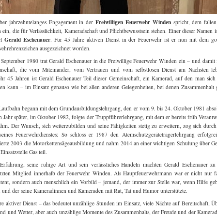
Freiwilligen Feuerwehr Winden
ber jahrzehntelanges Engagement in der
spricht, dem fallen
ein, die für Verlässlichkeit, Kameradschaft und Pflichtbewusstsein stehen. Einer dieser Namen i
Gerald Eschenauer
el
. Für 45 Jahre aktiven Dienst in der Feuerwehr ist er nun mit dem g
ehrehrenzeichen ausgezeichnet worden.
September 1980 trat Gerald Eschenauer in die Freiwillige Feuerwehr Winden ein – und damit 
nschaft, die vom Miteinander, vom Vertrauen und vom selbstlosen Dienst am Nächsten lebt
r 45 Jahren ist Gerald Eschenauer Teil dieser Gemeinschaft, ein Kamerad, auf den man sic
sen kann – im Einsatz genauso wie bei allen anderen Gelegenheiten, bei denen Zusammenhalt 
Laufbahn begann mit dem Grundausbildungslehrgang, den er vom 9. bis 24. Oktober 1981 absol
n Jahr später, im Oktober 1982, folgte der Truppführerlehrgang, mit dem er bereits früh Verant
hm. Der Wunsch, sich weiterzubilden und seine Fähigkeiten stetig zu erweitern, zog sich durch 
seines Feuerwehrdienstes: So schloss er 1987 den Atemschutzgeräteträgerlehrgang erfolgre
ierte 2003 die Motorkettensägeausbildung und nahm 2014 an einer wichtigen Schulung über G
Einsatzstelle Gas teil.
Erfahrung, seine ruhige Art und sein verlässliches Handeln machten Gerald Eschenauer z
tzten Mitglied innerhalb der Feuerwehr Winden. Als Hauptfeuerwehrmann war er nicht nur f
ent, sondern auch menschlich ein Vorbild – jemand, der immer zur Stelle war, wenn Hilfe ge
 und der seine Kameradinnen und Kameraden mit Rat, Tat und Humor unterstützte.
re aktiver Dienst – das bedeutet unzählige Stunden im Einsatz, viele Nächte auf Bereitschaft, 
nd und Wetter, aber auch unzählige Momente des Zusammenhalts, der Freude und der Kamerad