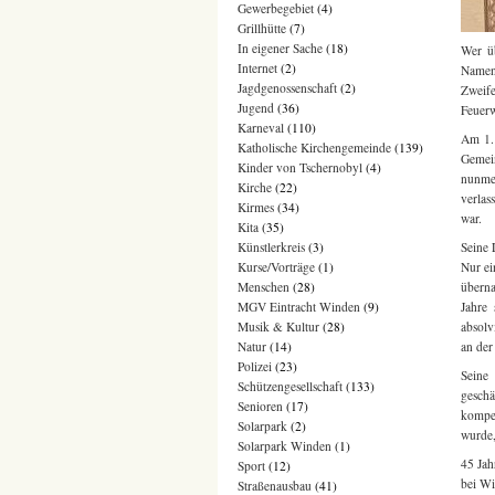
Gewerbegebiet
(4)
Grillhütte
(7)
In eigener Sache
(18)
Wer ü
Internet
(2)
Namen 
Jagdgenossenschaft
(2)
Zweif
Jugend
(36)
Feuerw
Karneval
(110)
Am 1. 
Katholische Kirchengemeinde
(139)
Gemei
Kinder von Tschernobyl
(4)
nunmeh
Kirche
(22)
verlas
Kirmes
(34)
war.
Kita
(35)
Künstlerkreis
(3)
Seine 
Kurse/Vorträge
(1)
Nur ei
Menschen
(28)
überna
MGV Eintracht Winden
(9)
Jahre 
Musik & Kultur
(28)
absolv
Natur
(14)
an der 
Polizei
(23)
Seine 
Schützengesellschaft
(133)
geschä
Senioren
(17)
kompet
Solarpark
(2)
wurde,
Solarpark Winden
(1)
45 Jah
Sport
(12)
bei Wi
Straßenausbau
(41)