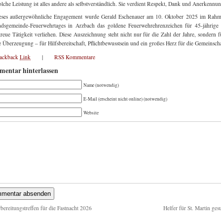
olche Leistung ist alles andere als selbstverständlich. Sie verdient Respekt, Dank und Anerkennun
ieses außergewöhnliche Engagement wurde Gerald Eschenauer am 10. Oktober 2025 im Rahm
dsgemeinde-Feuerwehrtages in Arzbach das goldene Feuerwehrehrenzeichen für 45-jährige 
ttreue Tätigkeit verliehen. Diese Auszeichnung steht nicht nur für die Zahl der Jahre, sondern f
e Überzeugung – für Hilfsbereitschaft, Pflichtbewusstsein und ein großes Herz für die Gemeinscha
rackback
Link
|
RSS Kommentare
entar hinterlassen
Name (notwendig)
E-Mail (erscheint nicht online) (notwendig)
Website
bereitungstreffen für die Fastnacht 2026
Helfer für St. Martin ges