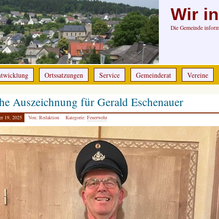
Wir i
Die Gemeinde informi
ntwicklung
Ortssatzungen
Service
Gemeinderat
Vereine
he Auszeichnung für Gerald Eschenauer
er 19, 2025
Von: Redaktion
Kategorie:
Feuerwehr