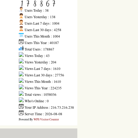
Users Today : 38
Users Yesterday : 138
Users Last 7 days : 1004
Users Last 30 days : 4258
Users This Month : 1004
Users This Year : 40187
Total Users : 178867
Views Today : 43
Views Yesterday : 204
Views Last 7 days : 1610
Views Last 30 days : 27756
Views This Month : 1610
Views This Year : 224235
Total views : 1058036
Who's Online : 0
Your IP Address : 216.73.216.238
Server Time : 2026-08-08
Powered By
WPS Visitor Counter