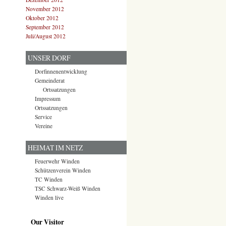
November 2012
Oktober 2012
September 2012
Juli/August 2012
UNSER DORF
Dorfinnenentwicklung
Gemeinderat
Ortssatzungen
Impressum
Ortssatzungen
Service
Vereine
HEIMAT IM NETZ
Feuerwehr Winden
Schützenverein Winden
TC Winden
TSC Schwarz-Weiß Winden
Winden live
Our Visitor