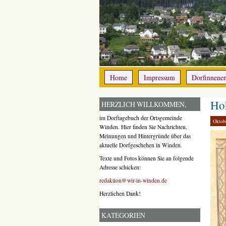
Home
Impressum
Dorfinnene
Ho
HERZLICH WILLKOMMEN,
im Dorftagebuch der Ortsgemeinde
Oktob
Winden. Hier finden Sie Nachrichten,
Meinungen und Hintergründe über das
aktuelle Dorfgeschehen in Winden.
Texte und Fotos können Sie an folgende
Adresse schicken:
redaktion@wir-in-winden.de
Herzlichen Dank!
KATEGORIEN