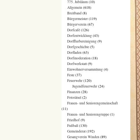
775. Jubiläum
(10)
Allgemein
(618)
Breitband
(8)
Bürgermeister
(119)
Bürgerverein
(67)
Dorfcafé
(126)
Dorfentwicklung
(43)
Dorfflurbereinigung
(9)
Dorfgeschichte
(5)
Dorfladen
(63)
Dorfmoderation
(18)
Dorfwerkstatt
(9)
Einwohnerversammlung
(4)
Feste
(37)
Feuerwehr
(120)
Jugendfeuerwehr
(24)
Finanzen
(28)
Fotorätsel
(2)
Frauen- und Seniorengemeinschaft
(11)
Frauen- und Seniorengruppe
(1)
Friedhof
(9)
Fußball
(130)
Gemeinderat
(192)
Gesangverein Winden
(89)