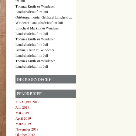
im Juli
Thomas Kurth
zu
Windener
Landschaftslauf im Juli
Ortsbürgermeister Gebhard Linscheid
zu
Windener Landschaftslauf im Juli
Linscheid Markus
zu
Windener
Landschaftslauf im Juli
Thomas Kurth
zu
Windener
Landschaftslauf im Juli
Bettina Krauß
zu
Windener
Landschaftslauf im Juli
Thomas Kurth
zu
Windener
Landschaftslauf im Juli
DIE JUGENDECKE
PFARRBRIEF
Juli/August 2019
Juni 2019
Mai 2019
April 2019
März 2019
November 2018
Oktober 2018