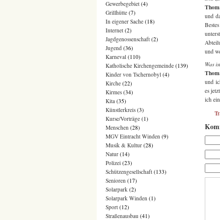
Gewerbegebiet
(4)
Thom
Grillhütte
(7)
und da
In eigener Sache
(18)
Bestes
Internet
(2)
unter
Jagdgenossenschaft
(2)
Abteil
Jugend
(36)
und we
Karneval
(110)
Was is
Katholische Kirchengemeinde
(139)
Thoma
Kinder von Tschernobyl
(4)
und ic
Kirche
(22)
es jet
Kirmes
(34)
ich ei
Kita
(35)
Künstlerkreis
(3)
T
Kurse/Vorträge
(1)
Komm
Menschen
(28)
MGV Eintracht Winden
(9)
Musik & Kultur
(28)
Natur
(14)
Polizei
(23)
Schützengesellschaft
(133)
Senioren
(17)
Solarpark
(2)
Solarpark Winden
(1)
Sport
(12)
Straßenausbau
(41)