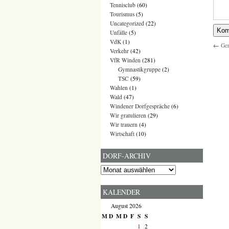
Tennisclub
(60)
Tourismus
(5)
Uncategorized
(22)
Unfälle
(5)
VdK
(1)
←
Gem
Verkehr
(42)
VfR Winden
(281)
Gymnastikgruppe
(2)
TSC
(59)
Wahlen
(1)
Wald
(47)
Windener Dorfgespräche
(6)
Wir gratulieren
(29)
Wir trauern
(4)
Wirtschaft
(10)
DORF-ARCHIV
Dorf-
Archiv
KALENDER
August 2026
M
D
M
D
F
S
S
1
2