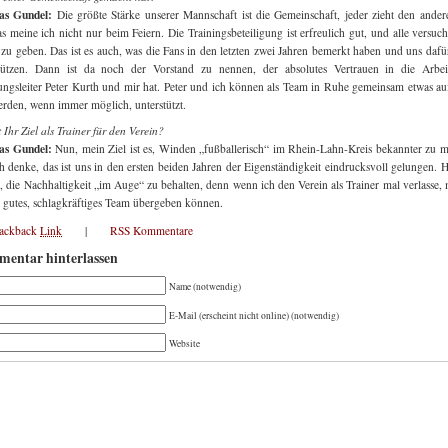
as Gundel:
Die größte Stärke unserer Mannschaft ist die Gemeinschaft, jeder zieht den ander
s meine ich nicht nur beim Feiern. Die Trainingsbeteiligung ist erfreulich gut, und alle versuch
 zu geben. Das ist es auch, was die Fans in den letzten zwei Jahren bemerkt haben und uns dafü
stützen. Dann ist da noch der Vorstand zu nennen, der absolutes Vertrauen in die Arbe
ungsleiter Peter Kurth und mir hat. Peter und ich können als Team in Ruhe gemeinsam etwas a
rden, wenn immer möglich, unterstützt.
t Ihr Ziel als Trainer für den Verein?
s Gundel:
Nun, mein Ziel ist es, Winden „fußballerisch“ im Rhein-Lahn-Kreis bekannter zu 
h denke, das ist uns in den ersten beiden Jahren der Eigenständigkeit eindrucksvoll gelungen. Hi
zt, die Nachhaltigkeit „im Auge“ zu behalten, denn wenn ich den Verein als Trainer mal verlasse,
n gutes, schlagkräftiges Team übergeben können.
rackback
Link
|
RSS Kommentare
entar hinterlassen
Name (notwendig)
E-Mail (erscheint nicht online) (notwendig)
Website