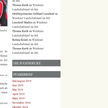
im Juli
Thomas Kurth
zu
Windener
Landschaftslauf im Juli
Ortsbürgermeister Gebhard Linscheid
zu
Windener Landschaftslauf im Juli
Linscheid Markus
zu
Windener
Landschaftslauf im Juli
Gundel.
Thomas Kurth
zu
Windener
Landschaftslauf im Juli
Bettina Krauß
zu
Windener
Landschaftslauf im Juli
Thomas Kurth
zu
Windener
nen. So
Landschaftslauf im Juli
-Klasse
us der
DIE JUGENDECKE
konnten
PFARRBRIEF
enau zu
Juli/August 2019
rkliche
Juni 2019
uch als
Mai 2019
, einen
April 2019
März 2019
November 2018
geformt
Oktober 2018