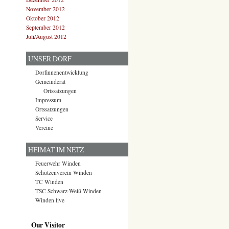
November 2012
Oktober 2012
September 2012
Juli/August 2012
UNSER DORF
Dorfinnenentwicklung
Gemeinderat
Ortssatzungen
Impressum
Ortssatzungen
Service
Vereine
HEIMAT IM NETZ
Feuerwehr Winden
Schützenverein Winden
TC Winden
TSC Schwarz-Weiß Winden
Winden live
Our Visitor