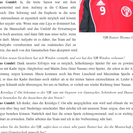
as Gundel:
Ja, die letzte Saison war mit dem
meistertitel und dem Aufstieg in die C-Klasse sehr
greich. Den Schwung und die Euphorie in die neue
 mitzunehmen ist eigentlich nicht möglich und könnte
her negativ sein. Wenn man eine Liga so dominiert hat,
en die Mannschaft und das Umfeld
die Erwartungen
 zu hoch ansetzen, und dann fällt man umso tiefer, wenn
VfR-Trainer Thomas 
ht läuft. Meine Aufgabe ist es daher, das Team auf die
ufgabe vorzubereiten und ein realistisches Ziel zu
eren, das auch von den fantastischen Fans akzeptiert wird.
lchen neuen Gesichtern hat sich Winden verstärkt, und wer hat den VfR Winden verlassen?
s Gundel:
Dank unseres Erfolges war es möglich, höherklassige Spieler für uns zu gewin
 mit Kadir Algin (Singhofen) und Martin Zenz (Inter Nassau) zwei Spieler, die schon in der A
Leistung zeigen konnten. Hinzu kommen noch Jan Peter Linscheid und Maximilian Specht a
, so dass der Kader durchaus noch stärker als in der letzten Saison einzuschätzen ist. Leider 
gen Schmidt nicht überzeugen, bei uns zu bleiben, er verließ uns wieder Richtung Inter Nassau.
 Kreisliga C-Ost bekommt es der VfR nun mit Gegnern wie Gutenacker, Schönborn und Daus
ie beurteilen Sie die Aussichten für den Verein?
s Gundel:
Ich denke, dass die Kreisliga C-Ost sehr ausgeglichen sein wird und oftmals die wi
orm über Sieg und Niederlage entscheidet. Hier möchte ich mit unserem Team zeigen, dass wir a
iger bestehen können. Natürlich sind hier die ersten Spiele richtungsweisend, und es ist wichtig
Start zu erwischen. Dafür arbeiten das Team und ich in der Vorbereitung sehr hart.
sehen Sie die Stärken des VfR, außer dass er einen sehr guten Trainer hat, der die Mannschaft 
 einer Gemeinschaft gemacht hat?