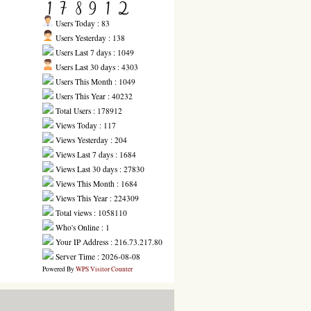
Users Today : 83
Users Yesterday : 138
Users Last 7 days : 1049
Users Last 30 days : 4303
Users This Month : 1049
Users This Year : 40232
Total Users : 178912
Views Today : 117
Views Yesterday : 204
Views Last 7 days : 1684
Views Last 30 days : 27830
Views This Month : 1684
Views This Year : 224309
Total views : 1058110
Who's Online : 1
Your IP Address : 216.73.217.80
Server Time : 2026-08-08
Powered By
WPS Visitor Counter