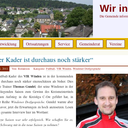
Wir i
Die Gemeinde informi
ntwicklung
Ortssatzungen
Service
Gemeinderat
Vereine
r Kader ist durchaus noch stärker“
5, 2011
Von: Redaktion
Kategorie:
Fußball
,
VfR Winden
,
Windener Dorfgespräche
VfR Winden
ußball-Kader des
ist in der kommenden
 durchaus noch stärker einzuschätzen als bisher. Dies
Thomas Gundel
te Trainer
, der seine Windener in der
liegenden Saison zum Gewinn des Kreismeistertitels
um Aufstieg in die Kreisliga C-Ost geführt hat, in
r Reihe
Windener Dorfgespräche
. Gundel warnte aber
avor, jetzt die Erwartungen zu hoch anzusetzen. Lesen
s gesamte Interview hier im Wortlaut:
tzte Saison war sehr erfolgreich. Wie schaffen Sie es,
 Schwung mit in die neue Saison zu nehmen?