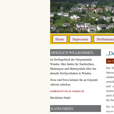
Home
Impressum
Dorfinnene
„De
HERZLICH WILLKOMMEN,
im Dorftagebuch der Ortsgemeinde
Juli 2
Winden. Hier finden Sie Nachrichten,
Der F
Meinungen und Hintergründe über das
Saison
aktuelle Dorfgeschehen in Winden.
erklär
Texte und Fotos können Sie an folgende
zurück
Adresse schicken:
und z
unsere
redaktion@wir-in-winden.de
auch d
Herzlichen Dank!
Sie da
Die le
KATEGORIEN
diesen