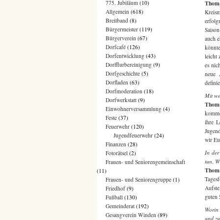
Thom
775. Jubiläum
(10)
Allgemein
(618)
Kreis
Breitband
(8)
erfol
Bürgermeister
(119)
Saison
Bürgerverein
(67)
auch e
Dorfcafé
(126)
könnt
Dorfentwicklung
(43)
leicht
Dorfflurbereinigung
(9)
es nic
Dorfgeschichte
(5)
neue A
Dorfladen
(63)
defini
Dorfmoderation
(18)
Mit we
Dorfwerkstatt
(9)
Thoma
Einwohnerversammlung
(4)
kommen
Feste
(37)
ihre 
Feuerwehr
(120)
Jugend
Jugendfeuerwehr
(24)
wir Eu
Finanzen
(28)
In der
Fotorätsel
(2)
tun. W
Frauen- und Seniorengemeinschaft
Thoma
(11)
Tagesf
Frauen- und Seniorengruppe
(1)
Aufste
Friedhof
(9)
guten 
Fußball
(130)
Gemeinderat
(192)
Worin 
Gesangverein Winden
(89)
und zu