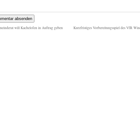
einderat will Kachelofen in Auftrag geben
Kurzfristiges Vorbereitungsspiel des VfR Wi