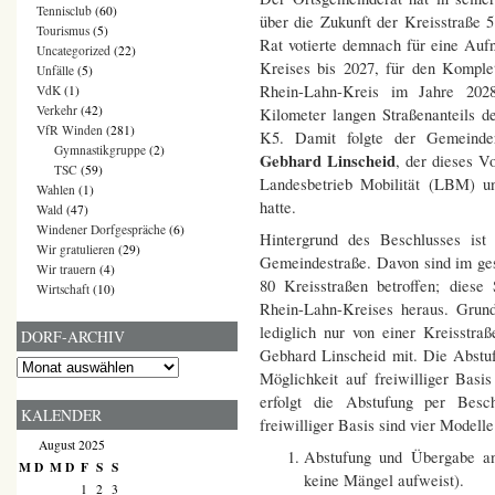
Tennisclub
(60)
über die Zukunft der Kreisstraße 
Tourismus
(5)
Rat votierte demnach für eine Au
Uncategorized
(22)
Kreises bis 2027, für den Komple
Unfälle
(5)
Rhein-Lahn-Kreis im Jahre 2028
VdK
(1)
Verkehr
(42)
Kilometer langen Straßenanteils 
VfR Winden
(281)
K5. Damit folgte der Gemeinde
Gymnastikgruppe
(2)
Gebhard Linscheid
, der dieses V
TSC
(59)
Landesbetrieb Mobilität (LBM) u
Wahlen
(1)
hatte.
Wald
(47)
Windener Dorfgespräche
(6)
Hintergrund des Beschlusses ist
Wir gratulieren
(29)
Gemeindestraße. Davon sind im ges
Wir trauern
(4)
80 Kreisstraßen betroffen; diese
Wirtschaft
(10)
Rhein-Lahn-Kreises heraus. Grund
lediglich nur von einer Kreisstraß
DORF-ARCHIV
Gebhard Linscheid mit. Die Abstu
Dorf-
Möglichkeit auf freiwilliger Basis 
Archiv
erfolgt die Abstufung per Besc
KALENDER
freiwilliger Basis sind vier Modell
August 2025
Abstufung und Übergabe an
M
D
M
D
F
S
S
keine Mängel aufweist).
1
2
3