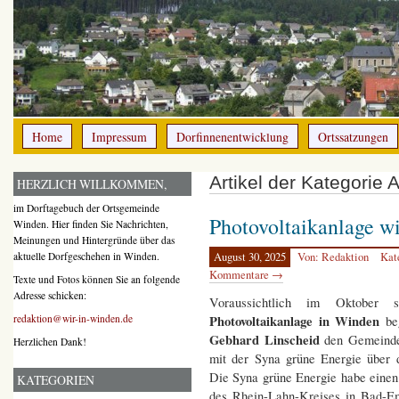
Home
Impressum
Dorfinnenentwicklung
Ortssatzungen
Artikel der Kategorie 
HERZLICH WILLKOMMEN,
im Dorftagebuch der Ortsgemeinde
Photovoltaikanlage wi
Winden. Hier finden Sie Nachrichten,
Meinungen und Hintergründe über das
aktuelle Dorfgeschehen in Winden.
August 30, 2025
Von: Redaktion
Kat
Kommentare →
Texte und Fotos können Sie an folgende
Adresse schicken:
Voraussichtlich im Oktober
Photovoltaikanlage in Winden
redaktion@wir-in-winden.de
be
Gebhard Linscheid
den Gemeinder
Herzlichen Dank!
mit der Syna grüne Energie über d
Die Syna grüne Energie habe einen
KATEGORIEN
des Rhein-Lahn-Kreises in Bad-Em