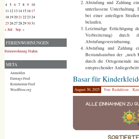
Abstufung und Zahlung ei
4
5
6
7
8
9
10
unterlassene Unterhaltung.
11
12
13
14
15
16
17
bei einer anteiligen Straß
18
19
20
21
22
23
24
belaufen.
25
26
27
28
29
30
31
Letztmalige Ertüchtigung d
« Juli
Sep. »
Verbreiterung) durch 
Abstufungsvereinbarung.
FERIENWOHNUNGEN
Abstufung und Zahlung ei
Ferienwohnung Frahm
Bestandsausbau der „noch K
durch die Ortsgemeinde in
META
entsprechender Anliegerbeit
Anmelden
Basar für Kinderkleid
Eintrags-Feed
Kommentar-Feed
August 30, 2025
Von: Redaktion
Kat
WordPress.org