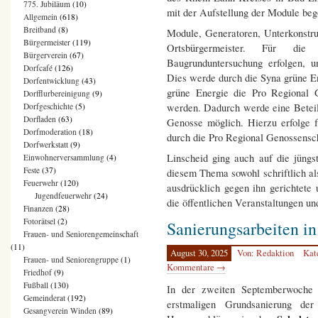
775. Jubiläum
(10)
mit der Aufstellung der Module beg
Allgemein
(618)
Breitband
(8)
Module, Generatoren, Unterkonstruk
Bürgermeister
(119)
Ortsbürgermeister. Für di
Bürgerverein
(67)
Baugrunduntersuchung erfolgen, u
Dorfcafé
(126)
Dies werde durch die Syna grüne En
Dorfentwicklung
(43)
grüne Energie die Pro Regional 
Dorfflurbereinigung
(9)
werden. Dadurch werde eine Betei
Dorfgeschichte
(5)
Dorfladen
(63)
Genosse möglich. Hierzu erfolge fr
Dorfmoderation
(18)
durch die Pro Regional Genossensch
Dorfwerkstatt
(9)
Linscheid ging auch auf die jüng
Einwohnerversammlung
(4)
Feste
(37)
diesem Thema sowohl schriftlich al
Feuerwehr
(120)
ausdrücklich gegen ihn gerichtete
Jugendfeuerwehr
(24)
die öffentlichen Veranstaltungen 
Finanzen
(28)
Fotorätsel
(2)
Sanierungsarbeiten in
Frauen- und Seniorengemeinschaft
(11)
August 30, 2025
Von: Redaktion
Kat
Frauen- und Seniorengruppe
(1)
Kommentare →
Friedhof
(9)
Fußball
(130)
In der zweiten Septemberwoche 
Gemeinderat
(192)
erstmaligen Grundsanierung de
Gesangverein Winden
(89)