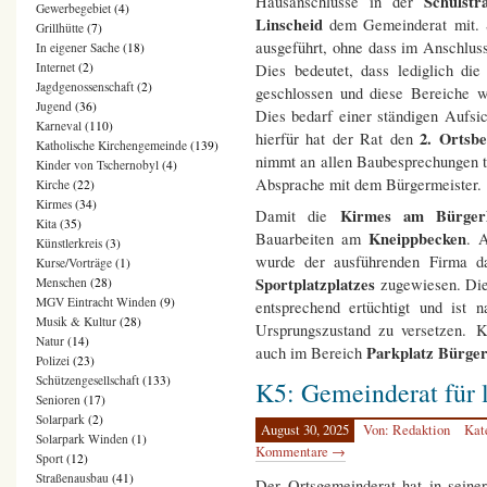
Schulstr
Hausanschlüsse in der
Gewerbegebiet
(4)
Linscheid
dem Gemeinderat mit. S
Grillhütte
(7)
ausgeführt, ohne dass im Anschluss
In eigener Sache
(18)
Internet
(2)
Dies bedeutet, dass lediglich di
Jagdgenossenschaft
(2)
geschlossen und diese Bereiche w
Jugend
(36)
Dies bedarf einer ständigen Aufsi
Karneval
(110)
2. Ortsb
hierfür hat der Rat den
Katholische Kirchengemeinde
(139)
nimmt an allen Baubesprechungen tei
Kinder von Tschernobyl
(4)
Absprache mit dem Bürgermeister.
Kirche
(22)
Kirmes
(34)
Kirmes am Bürger
Damit die
Kita
(35)
Kneippbecken
Bauarbeiten am
. 
Künstlerkreis
(3)
wurde der ausführenden Firma d
Kurse/Vorträge
(1)
Sportplatzplatzes
Menschen
(28)
zugewiesen. Die
MGV Eintracht Winden
(9)
entsprechend ertüchtigt und is
Musik & Kultur
(28)
Ursprungszustand zu versetzen. K
Natur
(14)
Parkplatz Bürge
auch im Bereich
Polizei
(23)
Schützengesellschaft
(133)
K5: Gemeinderat für 
Senioren
(17)
Solarpark
(2)
August 30, 2025
Von: Redaktion
Kat
Solarpark Winden
(1)
Kommentare →
Sport
(12)
Straßenausbau
(41)
Der Ortsgemeinderat hat in seine