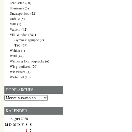
Tennisclub
(60)
Tourismus
(5)
Uncategorized
(22)
Unfälle
(5)
VdK
(1)
Verkehr
(42)
VfR Winden
(281)
Gymnastikgruppe
(2)
TSC
(59)
Wahlen
(1)
Wald
(47)
Windener Dorfgespräche
(6)
Wir gratulieren
(29)
Wir trauern
(4)
Wirtschaft
(10)
DORF-ARCHIV
Dorf-
Archiv
KALENDER
August 2026
M
D
M
D
F
S
S
1
2