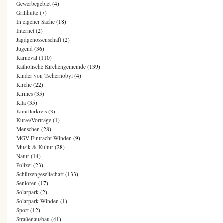
Gewerbegebiet
(4)
Grillhütte
(7)
In eigener Sache
(18)
Internet
(2)
Jagdgenossenschaft
(2)
Jugend
(36)
Karneval
(110)
Katholische Kirchengemeinde
(139)
Kinder von Tschernobyl
(4)
Kirche
(22)
Kirmes
(35)
Kita
(35)
Künstlerkreis
(3)
Kurse/Vorträge
(1)
Menschen
(28)
MGV Eintracht Winden
(9)
Musik & Kultur
(28)
Natur
(14)
Polizei
(23)
Schützengesellschaft
(133)
Senioren
(17)
Solarpark
(2)
Solarpark Winden
(1)
Sport
(12)
Straßenausbau
(41)