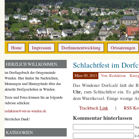
Home
Impressum
Dorfinnenentwicklung
Ortssatzungen
Schlachtfest im Dorfc
HERZLICH WILLKOMMEN,
im Dorftagebuch der Ortsgemeinde
März 05, 2013
Von: Redaktion
Kateg
Winden. Hier finden Sie Nachrichten,
Meinungen und Hintergründe über das
Das Windener Dorfcafé lädt die B
aktuelle Dorfgeschehen in Winden.
Uhr,
zum Schlachtfest ein. Es gib
Texte und Fotos können Sie an folgende
dem Wurstkessel. Einige wenige A
Adresse schicken:
Trackback
Link
|
RSS Ko
redaktion@wir-in-winden.de
Kommentar hinterlassen
Herzlichen Dank!
Na
KATEGORIEN
E-M