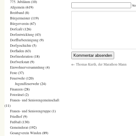
775. Jubiläum
(10)
We
Allgemein
(619)
Breitband
(8)
Bürgermeister
(119)
Bürgerverein
(67)
Dorfcafé
(126)
Dorfentwicklung
(43)
Dorfflurbereinigung
(9)
Dorfgeschichte
(5)
Dorfladen
(63)
Dorfmoderation
(18)
Dorfwerkstatt
(9)
←
Thomas Kurth, der Marathon-Mann
Einwohnerversammlung
(4)
Feste
(37)
Feuerwehr
(120)
Jugendfeuerwehr
(24)
Finanzen
(28)
Fotorätsel
(2)
Frauen- und Seniorengemeinschaft
(11)
Frauen- und Seniorengruppe
(1)
Friedhof
(9)
Fußball
(130)
Gemeinderat
(192)
Gesangverein Winden
(89)