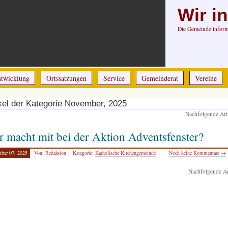
Wir i
Die Gemeinde informi
ntwicklung
Ortssatzungen
Service
Gemeinderat
Vereine
ikel der Kategorie November, 2025
Nachfolgende Art
 macht mit bei der Aktion Adventsfenster?
ber 07, 2025
Von: Redaktion
Kategorie:
Katholische Kirchengemeinde
Noch keine Kommentare →
Nachfolgende Ar