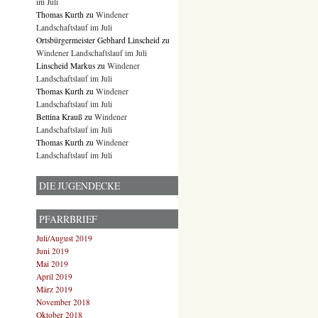
im Juli
Thomas Kurth
zu
Windener
Landschaftslauf im Juli
Ortsbürgermeister Gebhard Linscheid
zu
Windener Landschaftslauf im Juli
Linscheid Markus
zu
Windener
Landschaftslauf im Juli
Thomas Kurth
zu
Windener
Landschaftslauf im Juli
Bettina Krauß
zu
Windener
Landschaftslauf im Juli
Thomas Kurth
zu
Windener
Landschaftslauf im Juli
DIE JUGENDECKE
PFARRBRIEF
Juli/August 2019
Juni 2019
Mai 2019
April 2019
März 2019
November 2018
Oktober 2018