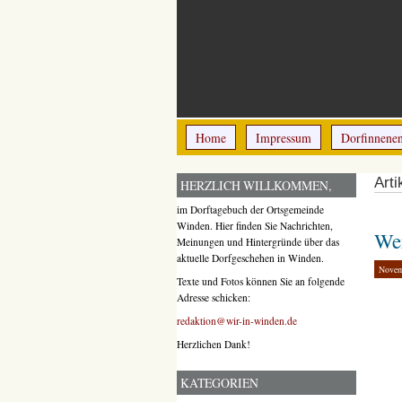
Home
Impressum
Dorfinnene
Art
HERZLICH WILLKOMMEN,
im Dorftagebuch der Ortsgemeinde
Winden. Hier finden Sie Nachrichten,
Wer
Meinungen und Hintergründe über das
aktuelle Dorfgeschehen in Winden.
Novem
Texte und Fotos können Sie an folgende
Adresse schicken:
redaktion@wir-in-winden.de
Herzlichen Dank!
KATEGORIEN