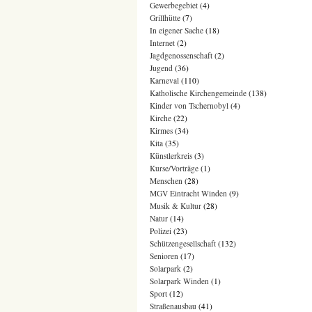
Gewerbegebiet
(4)
Grillhütte
(7)
In eigener Sache
(18)
Internet
(2)
Jagdgenossenschaft
(2)
Jugend
(36)
Karneval
(110)
Katholische Kirchengemeinde
(138)
Kinder von Tschernobyl
(4)
Kirche
(22)
Kirmes
(34)
Kita
(35)
Künstlerkreis
(3)
Kurse/Vorträge
(1)
Menschen
(28)
MGV Eintracht Winden
(9)
Musik & Kultur
(28)
Natur
(14)
Polizei
(23)
Schützengesellschaft
(132)
Senioren
(17)
Solarpark
(2)
Solarpark Winden
(1)
Sport
(12)
Straßenausbau
(41)