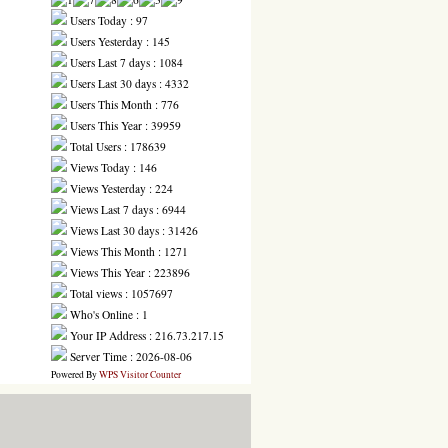
Users Today : 97
Users Yesterday : 145
Users Last 7 days : 1084
Users Last 30 days : 4332
Users This Month : 776
Users This Year : 39959
Total Users : 178639
Views Today : 146
Views Yesterday : 224
Views Last 7 days : 6944
Views Last 30 days : 31426
Views This Month : 1271
Views This Year : 223896
Total views : 1057697
Who's Online : 1
Your IP Address : 216.73.217.15
Server Time : 2026-08-06
Powered By
WPS Visitor Counter