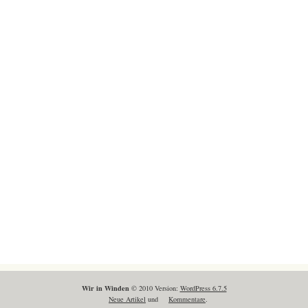
Wir in Winden
© 2010 Version:
WordPress 6.7.5
Neue Artikel
und
Kommentare
.