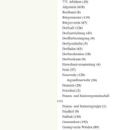
775. Jubiläum
(10)
Allgemein
(618)
Breitband
(8)
Bürgermeister
(119)
Bürgerverein
(67)
Dorfcafé
(126)
Dorfentwicklung
(43)
Dorfflurbereinigung
(9)
Dorfgeschichte
(5)
Dorfladen
(63)
Dorfmoderation
(18)
Dorfwerkstatt
(9)
Einwohnerversammlung
(4)
Feste
(37)
Feuerwehr
(120)
Jugendfeuerwehr
(24)
Finanzen
(28)
Fotorätsel
(2)
Frauen- und Seniorengemeinschaft
(11)
Frauen- und Seniorengruppe
(1)
Friedhof
(9)
Fußball
(130)
Gemeinderat
(192)
Gesangverein Winden
(89)