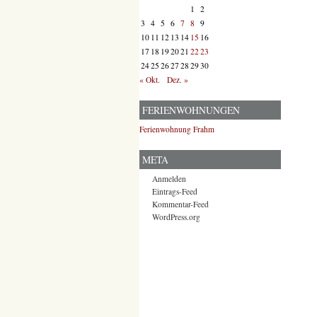
1
2
3
4
5
6
7
8
9
10
11
12
13
14
15
16
17
18
19
20
21
22
23
24
25
26
27
28
29
30
« Okt.
Dez. »
FERIENWOHNUNGEN
Ferienwohnung Frahm
META
Anmelden
Eintrags-Feed
Kommentar-Feed
WordPress.org