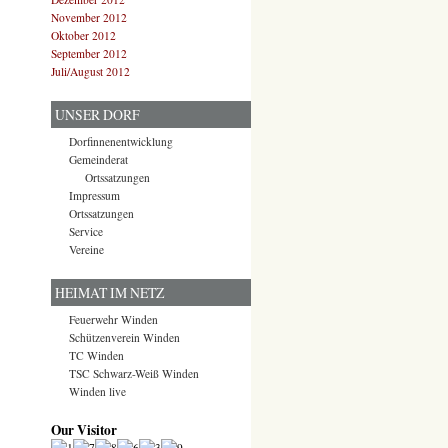
November 2012
Oktober 2012
September 2012
Juli/August 2012
UNSER DORF
Dorfinnenentwicklung
Gemeinderat
Ortssatzungen
Impressum
Ortssatzungen
Service
Vereine
HEIMAT IM NETZ
Feuerwehr Winden
Schützenverein Winden
TC Winden
TSC Schwarz-Weiß Winden
Winden live
Our Visitor