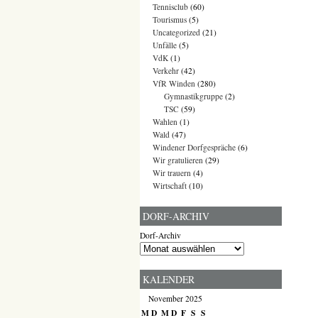
Tennisclub
(60)
Tourismus
(5)
Uncategorized
(21)
Unfälle
(5)
VdK
(1)
Verkehr
(42)
VfR Winden
(280)
Gymnastikgruppe
(2)
TSC
(59)
Wahlen
(1)
Wald
(47)
Windener Dorfgespräche
(6)
Wir gratulieren
(29)
Wir trauern
(4)
Wirtschaft
(10)
DORF-ARCHIV
Dorf-Archiv
KALENDER
November 2025
M
D
M
D
F
S
S