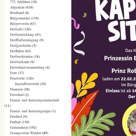
775. Jubiläum
(10)
Allgemein
(618)
Breitband
(8)
Bürgermeister
(119)
Bürgerverein
(67)
Dorfcafé
(126)
Dorfentwicklung
(43)
Dorfflurbereinigung
(9)
Dorfgeschichte
(5)
Dorfladen
(63)
Dorfmoderation
(18)
Dorfwerkstatt
(9)
Einwohnerversammlung
(4)
Feste
(37)
Feuerwehr
(120)
Jugendfeuerwehr
(24)
Finanzen
(28)
Fotorätsel
(2)
Frauen- und Seniorengemeinschaft
(11)
Frauen- und Seniorengruppe
(1)
Friedhof
(9)
Fußball
(130)
Gemeinderat
(192)
Gesangverein Winden
(89)