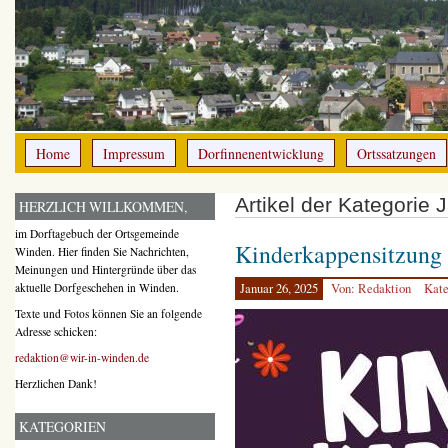
Home
Impressum
Dorfinnenentwicklung
Ortssatzungen
Artikel der Kategorie 
HERZLICH WILLKOMMEN,
im Dorftagebuch der Ortsgemeinde
Kinderkappensitzung
Winden. Hier finden Sie Nachrichten,
Meinungen und Hintergründe über das
aktuelle Dorfgeschehen in Winden.
Januar 26, 2025
Von: Redaktion
Kate
Texte und Fotos können Sie an folgende
Adresse schicken:
redaktion@wir-in-winden.de
Herzlichen Dank!
KATEGORIEN