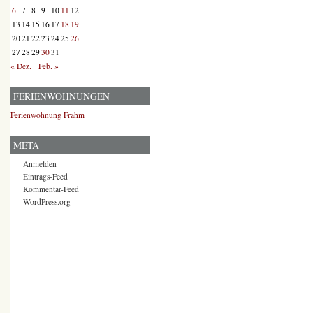
6
7
8
9
10
11
12
13
14
15
16
17
18
19
20
21
22
23
24
25
26
27
28
29
30
31
« Dez.
Feb. »
FERIENWOHNUNGEN
Ferienwohnung Frahm
META
Anmelden
Eintrags-Feed
Kommentar-Feed
WordPress.org