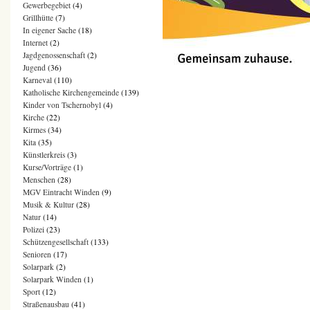
Gewerbegebiet
(4)
Grillhütte
(7)
In eigener Sache
(18)
Internet
(2)
Jagdgenossenschaft
(2)
Jugend
(36)
Karneval
(110)
Katholische Kirchengemeinde
(139)
Kinder von Tschernobyl
(4)
Kirche
(22)
Kirmes
(34)
Kita
(35)
Künstlerkreis
(3)
Kurse/Vorträge
(1)
Menschen
(28)
MGV Eintracht Winden
(9)
Musik & Kultur
(28)
Natur
(14)
Polizei
(23)
Schützengesellschaft
(133)
Senioren
(17)
Solarpark
(2)
Solarpark Winden
(1)
Sport
(12)
Straßenausbau
(41)