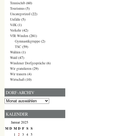
Tennisclub
(60)
Tourismus
(5)
Uncategorized
(22)
Unfälle
(5)
VdK
(1)
Verkehr
(42)
VfR Winden
(281)
Gymnastikgruppe
(2)
TSC
(59)
Wahlen
(1)
Wald
(47)
Windener Dorfgespräche
(6)
Wir gratulieren
(29)
Wir trauern
(4)
Wirtschaft
(10)
DORF-ARCHIV
Dorf-
Archiv
KALENDER
Januar 2025
M
D
M
D
F
S
S
1
2
3
4
5