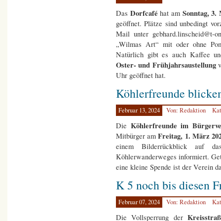
Dorfcafé
Sonntag, 3. 
Das
hat am
geöffnet. Plätze sind unbedingt vo
Mail unter gebhard.linscheid@t-o
„Wilmas Art“ mit oder ohne Pom
Natürlich gibt es auch Kaffee u
Oster- und Frühjahrsaustellung
Uhr geöffnet hat.
Köhlerfreunde blicke
Februar 13, 2024
Von: Redaktion
Kat
Köhlerfreunde im Bürgerv
Die
Freitag,
1. März 20
Mitbürger am
einem Bilderrückblick auf d
Köhlerwanderweges informiert. Getr
eine kleine Spende ist der Verein d
K 5 noch bis diesen F
Februar 07, 2024
Von: Redaktion
Kat
Kreisstr
Die Vollsperrung der