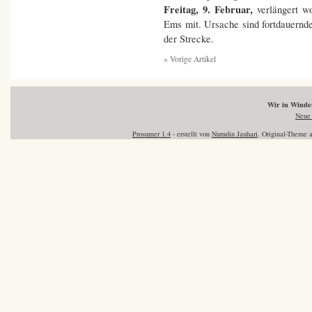
Freitag, 9. Februar,
verlängert wo
Ems mit. Ursache sind fortdauernd
der Strecke.
« Vorige Artikel
Wir in Wind
Neue 
Prosumer 1.4
- erstellt von
Nurudin Jauhari
. Original-Theme 