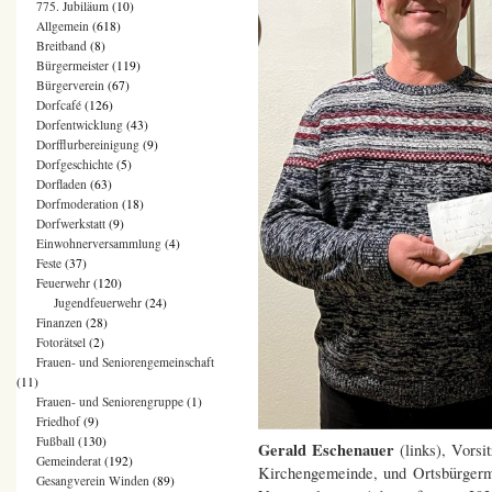
775. Jubiläum
(10)
Allgemein
(618)
Breitband
(8)
Bürgermeister
(119)
Bürgerverein
(67)
Dorfcafé
(126)
Dorfentwicklung
(43)
Dorfflurbereinigung
(9)
Dorfgeschichte
(5)
Dorfladen
(63)
Dorfmoderation
(18)
Dorfwerkstatt
(9)
Einwohnerversammlung
(4)
Feste
(37)
Feuerwehr
(120)
Jugendfeuerwehr
(24)
Finanzen
(28)
Fotorätsel
(2)
Frauen- und Seniorengemeinschaft
(11)
Frauen- und Seniorengruppe
(1)
Friedhof
(9)
Fußball
(130)
Gerald Eschenauer
(links), Vorsi
Gemeinderat
(192)
Kirchengemeinde, und Ortsbürgerm
Gesangverein Winden
(89)