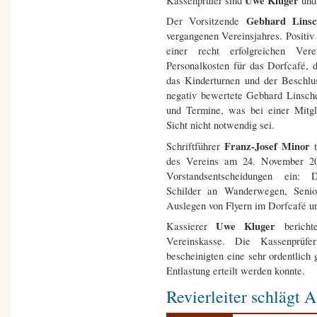
Uwe Kluger
Kassenprüfer sind
un
Gebhard Lins
Der Vorsitzende
vergangenen Vereinsjahres. Positiv 
einer recht erfolgreichen Ve
Personalkosten für das Dorfcafé, 
das Kinderturnen und der Beschl
negativ bewertete Gebhard Linsche
und Termine, was bei einer Mitgl
Sicht nicht notwendig sei.
Franz-Josef Minor
Schriftführer
t
des Vereins am 24. November 202
Vorstandsentscheidungen ein: D
Schilder an Wanderwegen, Senio
Auslegen von Flyern im Dorfcafé u
Uwe Kluger
Kassierer
bericht
Vereinskasse. Die Kassenprü
bescheinigten eine sehr ordentlich
Entlastung erteilt werden konnte.
Revierleiter schlägt 