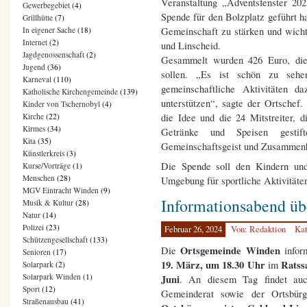
Veranstaltung „Adventsfenster 20
Gewerbegebiet
(4)
Spende für den Bolzplatz geführt ha
Grillhütte
(7)
In eigener Sache
(18)
Gemeinschaft zu stärken und wicht
Internet
(2)
und Linscheid.
Jagdgenossenschaft
(2)
Gesammelt wurden 426 Euro, die 
Jugend
(36)
sollen. „Es ist schön zu seh
Karneval
(110)
gemeinschaftliche Aktivitäten d
Katholische Kirchengemeinde
(139)
unterstützen“, sagte der Ortsche
Kinder von Tschernobyl
(4)
Kirche
(22)
die Idee und die 24 Mitstreiter, d
Kirmes
(34)
Getränke und Speisen gestif
Kita
(35)
Gemeinschaftsgeist und Zusammenha
Künstlerkreis
(3)
Die Spende soll den Kindern und
Kurse/Vorträge
(1)
Menschen
(28)
Umgebung für sportliche Aktivitäten
MGV Eintracht Winden
(9)
Informationsabend ü
Musik & Kultur
(28)
Natur
(14)
Polizei
(23)
Februar 26, 2024
Von: Redaktion
Kat
Schützengesellschaft
(133)
Ortsgemeinde Winden
Die
info
Senioren
(17)
19. März, um 18.30 Uhr
Ratss
im
Solarpark
(2)
Solarpark Winden
(1)
Juni
. An diesem Tag findet auc
Sport
(12)
Gemeinderat sowie der Ortsbürg
Straßenausbau
(41)