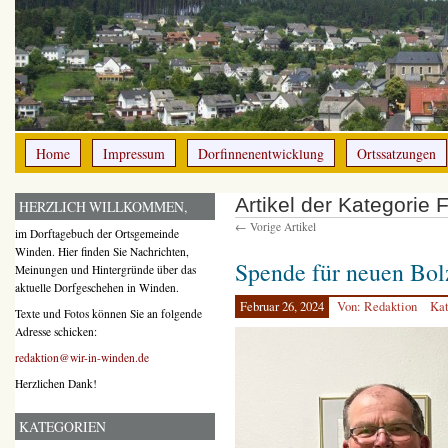
Home
Impressum
Dorfinnenentwicklung
Ortssatzungen
Artikel der Kategorie 
HERZLICH WILLKOMMEN,
← Vorige Artikel
im Dorftagebuch der Ortsgemeinde
Winden. Hier finden Sie Nachrichten,
Spende für neuen Bol
Meinungen und Hintergründe über das
aktuelle Dorfgeschehen in Winden.
Februar 26, 2024
Von: Redaktion
Kat
Texte und Fotos können Sie an folgende
Adresse schicken:
redaktion@wir-in-winden.de
Herzlichen Dank!
KATEGORIEN