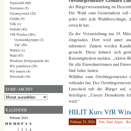
Ortsbürgermeister Gebhard Lin
Tennisclub
(60)
der Bürgerversammlung im Dezembe
Tourismus
(5)
Die Wahl zum Gemeinderat soll a
Uncategorized
(22)
jeder oder jede Wahlberechtigte, 
Unfälle
(5)
VdK
(1)
erreicht hat.
Verkehr
(42)
Zu der Veranstaltung am 19. Mär
VfR Winden
(281)
eingeladen. Dort wird unter a
Gymnastikgruppe
(2)
TSC
(59)
informiert. Zudem werden Kandi
Wahlen
(1)
gesucht. Diese können sich ger
Wald
(47)
Ratsmitgliedern melden. „Aktive Bü
Windener Dorfgespräche
(6)
für alle Einwohnerrinnen und Einw
Wir gratulieren
(29)
fünf Jahre lauten.
Wir trauern
(4)
Wählbar zum Ortsbürgermeister 
Wirtschaft
(10)
vollendet hat. Der Ortsbürgermeiste
Linscheid ruft die Bürger auf,
DORF-ARCHIV
beteiligen: „Unsere Demokratie l
Dorf-
wird.“
Archiv
KALENDER
HILIT Kurs VfR Win
Februar 2024
Februar 23, 2024
Von: Suat Algin
Ka
M
D
M
D
F
S
S
1
2
3
4