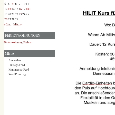
5
6
7
8
9
10
11
12
13
14
15
16
17
18
19
20
21
22
23
24
25
26
27
28
29
« Jan.
März »
FERIENWOHNUNGEN
Ferienwohnung Frahm
META
Anmelden
Eintrags-Feed
Kommentar-Feed
WordPress.org