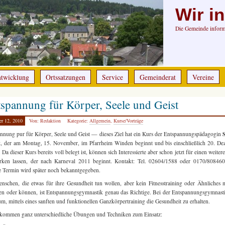
Wir i
Die Gemeinde informi
ntwicklung
Ortssatzungen
Service
Gemeinderat
Vereine
spannung für Körper, Seele und Geist
er 12, 2010
Von: Redaktion
Kategorie:
Allgemein
,
Kurse/Vorträge
S
nnung pur für Körper, Seele und Geist — dieses Ziel hat ein Kurs der Entspannungspädagogin
t
, der am Montag, 15. November, im Pfarrheim Winden beginnt und bis einschließlich 20. D
. Da dieser Kurs bereits voll belegt ist, können sich Interessierte aber schon jetzt für einen weiter
rken lassen, der nach Karneval 2011 beginnt. Kontakt: Tel. 02604/1588 oder 0170/808460
 Termin wird später noch bekanntgegeben.
nschen, die etwas für ihre Gesundheit tun wollen, aber kein Fitnesstraining oder Ähnliches
n oder können, ist Entspannungsgymnastik genau das Richtige. Bei der Entspannungsgymnast
rum,
mittels eines sanften und funktionellen Ganzkörpertraining die Gesundheit zu erhalten.
kommen ganz unterschiedliche Übungen und Techniken zum Einsatz: