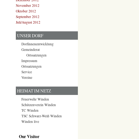
November 2012
Oktober 2012
September 2012
Juli/August 2012
UNSER DORF
Dorfinnenentwicklung
Gemeinderat
Ortssatzungen
Impressum
Ortssatzungen
Service
Vereine
HEIMAT IM NETZ
Feuerwehr Winden
Schützenverein Winden
TC Winden
TSC Schwarz-Weiß Winden
Winden live
Our Visitor