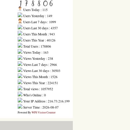
Users Today : 115
Users Yesterday : 149
Users Last 7 days : 1099
Users Last 30 days : 4357
Users This Month : 943
Users This Year : 40126
Total Users : 178806
Views Today : 163
Views Yesterday : 238
Views Last 7 days : 2966
Views Last 30 days : 30503
Views This Month : 1526
Views This Year : 224151
Total views : 1057952
Who's Online : 0
Your IP Address : 216.73.216.199
Server Time : 2026-08-07
Powered By
WPS Visitor Counter