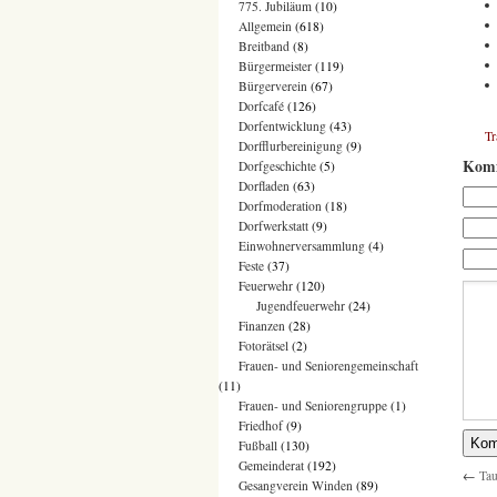
775. Jubiläum
(10)
Allgemein
(618)
Breitband
(8)
Bürgermeister
(119)
Bürgerverein
(67)
Dorfcafé
(126)
Dorfentwicklung
(43)
T
Dorfflurbereinigung
(9)
Komm
Dorfgeschichte
(5)
Dorfladen
(63)
Dorfmoderation
(18)
Dorfwerkstatt
(9)
Einwohnerversammlung
(4)
Feste
(37)
Feuerwehr
(120)
Jugendfeuerwehr
(24)
Finanzen
(28)
Fotorätsel
(2)
Frauen- und Seniorengemeinschaft
(11)
Frauen- und Seniorengruppe
(1)
Friedhof
(9)
Fußball
(130)
Gemeinderat
(192)
←
Tau
Gesangverein Winden
(89)