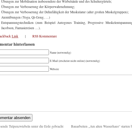
Übungen zur Mobilisation insbesondere der Wirbelsäule und des Schultergürtels;
Übungen zur Verbesserung der Körperwahrnehmung;
Übungen zur Verbesserung der Dehnfähigkeit der Muskulatur (aller großen Muskelgruppen);
Atemübungen (Yoga, Qi-Gong, …)
Entspannungstechniken (zum Beispiel Autogenes Training, Progressive Muskelentspannun
Jacobson, Fantasiereisen …).
rackback
Link
|
RSS Kommentare
entar hinterlassen
Name (notwendig)
E-Mail (erscheint nicht online) (notwendig)
Website
sende Tulpenzwiebeln unter die Erde gebracht
Bauarbeiten „Am alten Wasserhaus“ starten 