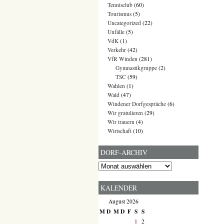
Tennisclub
(60)
Tourismus
(5)
Uncategorized
(22)
Unfälle
(5)
VdK
(1)
Verkehr
(42)
VfR Winden
(281)
Gymnastikgruppe
(2)
TSC
(59)
Wahlen
(1)
Wald
(47)
Windener Dorfgespräche
(6)
Wir gratulieren
(29)
Wir trauern
(4)
Wirtschaft
(10)
DORF-ARCHIV
Dorf-
Archiv
KALENDER
August 2026
M
D
M
D
F
S
S
1
2