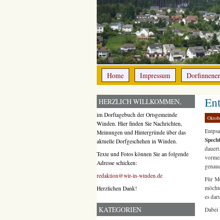
Home
Impressum
Dorfinnene
Ent
HERZLICH WILLKOMMEN,
im Dorftagebuch der Ortsgemeinde
Oktob
Winden. Hier finden Sie Nachrichten,
Entpsa
Meinungen und Hintergründe über das
Spech
aktuelle Dorfgeschehen in Winden.
dauert
Texte und Fotos können Sie an folgende
vorme
Adresse schicken:
genaue
redaktion@wir-in-winden.de
Für Me
möchte
Herzlichen Dank!
es da
KATEGORIEN
Dabei 