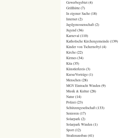
Gewerbegebiet
(4)
Grillhütte
(7)
In eigener Sache
(18)
Internet
(2)
Jagdgenossenschaft
(2)
Jugend
(36)
Karneval
(110)
Katholische Kirchengemeinde
(139)
Kinder von Tschernobyl
(4)
Kirche
(22)
Kirmes
(34)
Kita
(35)
Künstlerkreis
(3)
Kurse/Vorträge
(1)
Menschen
(28)
MGV Eintracht Winden
(9)
Musik & Kultur
(28)
Natur
(14)
Polizei
(23)
Schützengesellschaft
(133)
Senioren
(17)
Solarpark
(2)
Solarpark Winden
(1)
Sport
(12)
Straßenausbau
(41)