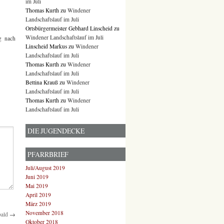
im Juli
Thomas Kurth
zu
Windener
Landschaftslauf im Juli
Ortsbürgermeister Gebhard Linscheid
zu
Windener Landschaftslauf im Juli
g nach
Linscheid Markus
zu
Windener
Landschaftslauf im Juli
Thomas Kurth
zu
Windener
Landschaftslauf im Juli
Bettina Krauß
zu
Windener
Landschaftslauf im Juli
Thomas Kurth
zu
Windener
Landschaftslauf im Juli
DIE JUGENDECKE
PFARRBRIEF
Juli/August 2019
Juni 2019
Mai 2019
April 2019
März 2019
November 2018
bald
→
Oktober 2018