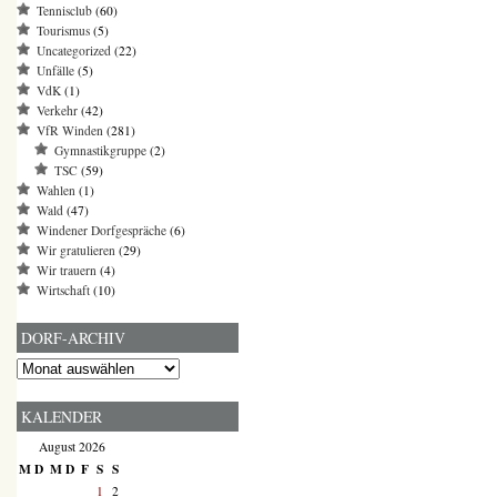
Tennisclub
(60)
Tourismus
(5)
Uncategorized
(22)
Unfälle
(5)
VdK
(1)
Verkehr
(42)
VfR Winden
(281)
Gymnastikgruppe
(2)
TSC
(59)
Wahlen
(1)
Wald
(47)
Windener Dorfgespräche
(6)
Wir gratulieren
(29)
Wir trauern
(4)
Wirtschaft
(10)
DORF-ARCHIV
Dorf-
Archiv
KALENDER
August 2026
M
D
M
D
F
S
S
1
2