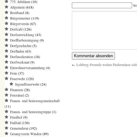
775. Jubiläum
(10)
We
Allgemein
(618)
Breitband
(8)
Bürgermeister
(119)
Bürgerverein
(67)
Dorfcafé
(126)
Dorfentwicklung
(43)
Dorfflurbereinigung
(9)
Dorfgeschichte
(5)
Dorfladen
(63)
Dorfmoderation
(18)
Dorfwerkstatt
(9)
←
Lohberg-Freunde wollen Fledermäuse sch
Einwohnerversammlung
(4)
Feste
(37)
Feuerwehr
(120)
Jugendfeuerwehr
(24)
Finanzen
(28)
Fotorätsel
(2)
Frauen- und Seniorengemeinschaft
(11)
Frauen- und Seniorengruppe
(1)
Friedhof
(9)
Fußball
(130)
Gemeinderat
(192)
Gesangverein Winden
(89)