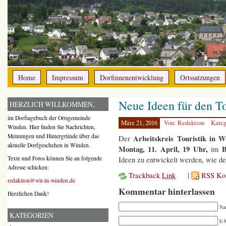
Home
Impressum
Dorfinnenentwicklung
Ortssatzungen
Neue Ideen für den T
HERZLICH WILLKOMMEN,
im Dorftagebuch der Ortsgemeinde
März 21, 2016
Von: Redaktion
Kateg
Winden. Hier finden Sie Nachrichten,
Meinungen und Hintergründe über das
Arbeitskreis Touristik in 
Der
aktuelle Dorfgeschehen in Winden.
Montag, 11. April, 19 Uhr,
B
im
Texte und Fotos können Sie an folgende
Ideen zu entwickelt werden, wie d
Adresse schicken:
Trackback
Link
|
RSS Ko
redaktion@wir-in-winden.de
Kommentar hinterlassen
Herzlichen Dank!
Na
KATEGORIEN
E-M