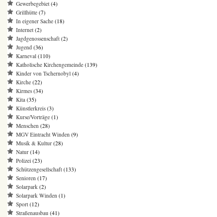
Gewerbegebiet
(4)
Grillhütte
(7)
In eigener Sache
(18)
Internet
(2)
Jagdgenossenschaft
(2)
Jugend
(36)
Karneval
(110)
Katholische Kirchengemeinde
(139)
Kinder von Tschernobyl
(4)
Kirche
(22)
Kirmes
(34)
Kita
(35)
Künstlerkreis
(3)
Kurse/Vorträge
(1)
Menschen
(28)
MGV Eintracht Winden
(9)
Musik & Kultur
(28)
Natur
(14)
Polizei
(23)
Schützengesellschaft
(133)
Senioren
(17)
Solarpark
(2)
Solarpark Winden
(1)
Sport
(12)
Straßenausbau
(41)