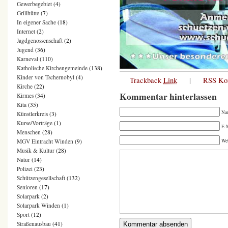
Gewerbegebiet
(4)
Grillhütte
(7)
In eigener Sache
(18)
Internet
(2)
Jagdgenossenschaft
(2)
Jugend
(36)
Karneval
(110)
Katholische Kirchengemeinde
(138)
Kinder von Tschernobyl
(4)
Trackback
Link
|
RSS Ko
Kirche
(22)
Kommentar hinterlassen
Kirmes
(34)
Kita
(35)
Na
Künstlerkreis
(3)
Kurse/Vorträge
(1)
E-M
Menschen
(28)
MGV Eintracht Winden
(9)
We
Musik & Kultur
(28)
Natur
(14)
Polizei
(23)
Schützengesellschaft
(132)
Senioren
(17)
Solarpark
(2)
Solarpark Winden
(1)
Sport
(12)
Straßenausbau
(41)