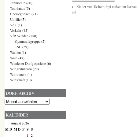
Tennisclub
(60)
←
Kinder von Tschernobyl tanken im Nassau
Tourismus
(5)
auf
Uncategorized
(21)
Unfälle
(5)
VdK
(1)
Verkehr
(42)
VfR Winden
(280)
Gymnastikgruppe
(2)
TSC
(59)
Wahlen
(1)
Wald
(47)
Windener Dorfgespräche
(6)
Wir gratulieren
(29)
Wir trauern
(4)
Wirtschaft
(10)
DORF-ARCHIV
Dorf-
Archiv
KALENDER
August 2026
M
D
M
D
F
S
S
1
2