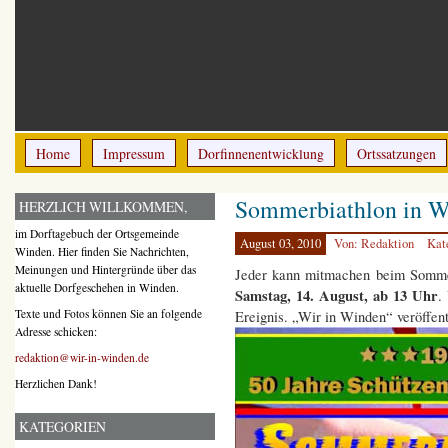
Home
Impressum
Dorfinnenentwicklung
Ortssatzungen
Sommerbiathlon in 
HERZLICH WILLKOMMEN,
im Dorftagebuch der Ortsgemeinde
August 03, 2010
Von: Redaktion
Kat
Winden. Hier finden Sie Nachrichten,
Meinungen und Hintergründe über das
Jeder kann mitmachen beim Somme
aktuelle Dorfgeschehen in Winden.
Samstag, 14. August, ab 13 Uhr
.
Texte und Fotos können Sie an folgende
Ereignis. „Wir in Winden“ veröffentl
Adresse schicken:
redaktion@wir-in-winden.de
Herzlichen Dank!
KATEGORIEN