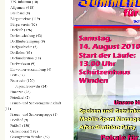
775. Jubiläum
(10)
Allgemein
(618)
Breitband
(8)
Bürgermeister
(119)
Bürgerverein
(67)
Dorfcafé
(126)
Dorfentwicklung
(43)
Dorfflurbereinigung
(9)
Dorfgeschichte
(5)
Dorfladen
(63)
Dorfmoderation
(18)
Dorfwerkstatt
(9)
Einwohnerversammlung
(4)
Feste
(37)
Feuerwehr
(120)
Jugendfeuerwehr
(24)
Finanzen
(28)
Fotorätsel
(2)
Frauen- und Seniorengemeinschaft
(11)
Frauen- und Seniorengruppe
(1)
Friedhof
(9)
Fußball
(130)
Gemeinderat
(192)
Gesangverein Winden
(89)