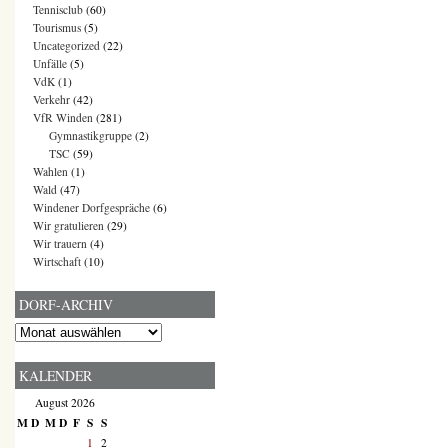
Tennisclub
(60)
Tourismus
(5)
Uncategorized
(22)
Unfälle
(5)
VdK
(1)
Verkehr
(42)
VfR Winden
(281)
Gymnastikgruppe
(2)
TSC
(59)
Wahlen
(1)
Wald
(47)
Windener Dorfgespräche
(6)
Wir gratulieren
(29)
Wir trauern
(4)
Wirtschaft
(10)
DORF-ARCHIV
Dorf-
Archiv
KALENDER
August 2026
M
D
M
D
F
S
S
1
2