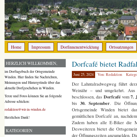
Home
Impressum
Dorfinnenentwicklung
Ortssatzungen
Dorfcafé bietet Radf
HERZLICH WILLKOMMEN,
im Dorftagebuch der Ortsgemeinde
Juni 25, 2024
Von: Redaktion
Katego
Winden. Hier finden Sie Nachrichten,
Meinungen und Hintergründe über das
Der Lahntalradwegweg führt der
aktuelle Dorfgeschehen in Winden.
Weinähr – und umgekehrt. Aus
Dorfcafé
7. 
Texte und Fotos können Sie an folgende
beschlossen, das
vom
Adresse schicken:
30. September
bis
. Die Öffnun
Ortsgemeinde Winden bietet dam
redaktion@wir-in-winden.de
gemütlichen Dorfcafé an, nachdem
Herzlichen Dank!
Zudem haben alle E-Biker die Mö
Desweiteren bietet die Ortsgemei
KATEGORIEN
der Öffnungszeiten anzumelden. Die