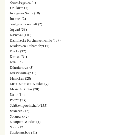
Gewerbegebiet
(4)
Grillhütte
(7)
In eigener Sache
(18)
Internet
(2)
Jagdgenossenschaft
(2)
Jugend
(36)
Karneval
(110)
Katholische Kirchengemeinde
(139)
Kinder von Tschernobyl
(4)
Kirche
(22)
Kirmes
(34)
Kita
(35)
Künstlerkreis
(3)
Kurse/Vorträge
(1)
Menschen
(28)
MGV Eintracht Winden
(9)
Musik & Kultur
(28)
Natur
(14)
Polizei
(23)
Schützengesellschaft
(133)
Senioren
(17)
Solarpark
(2)
Solarpark Winden
(1)
Sport
(12)
Straßenausbau
(41)