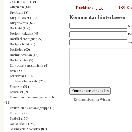
775. Jubiläum
(10)
Trackback
Link
|
RSS Ko
Allgemein
(618)
Breitband
(8)
Kommentar hinterlassen
Bürgermeister
(119)
Bürgerverein
(67)
Na
Dorfcafé
(126)
Dorfentwicklung
(43)
E-M
Dorfflurbereinigung
(9)
We
Dorfgeschichte
(5)
Dorfladen
(63)
Dorfmoderation
(18)
Dorfwerkstatt
(9)
Einwohnerversammlung
(4)
Feste
(37)
Feuerwehr
(120)
Jugendfeuerwehr
(24)
Finanzen
(28)
Fotorätsel
(2)
Frauen- und Seniorengemeinschaft
←
Kommunalwahl in Winden
(11)
Frauen- und Seniorengruppe
(1)
Friedhof
(9)
Fußball
(130)
Gemeinderat
(192)
Gesangverein Winden
(89)