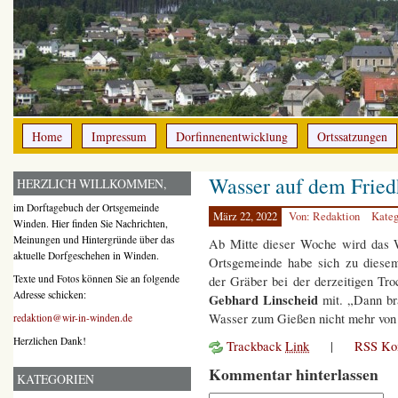
Home
Impressum
Dorfinnenentwicklung
Ortssatzungen
Wasser auf dem Friedh
HERZLICH WILLKOMMEN,
im Dorftagebuch der Ortsgemeinde
März 22, 2022
Von: Redaktion
Kateg
Winden. Hier finden Sie Nachrichten,
Meinungen und Hintergründe über das
Ab Mitte dieser Woche wird das
aktuelle Dorfgeschehen in Winden.
Ortsgemeinde habe sich zu diesem
Texte und Fotos können Sie an folgende
der Gräber bei der derzeitigen Troc
Adresse schicken:
Gebhard Linscheid
mit. „Dann br
Wasser zum Gießen nicht mehr von
redaktion@wir-in-winden.de
Herzlichen Dank!
Trackback
Link
|
RSS Ko
Kommentar hinterlassen
KATEGORIEN