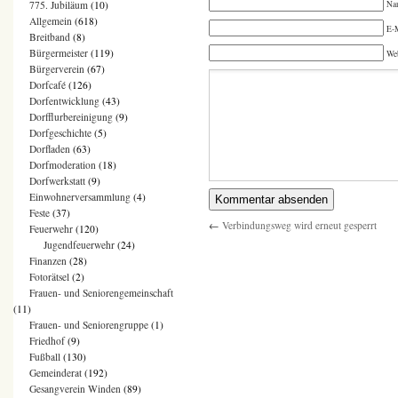
Na
775. Jubiläum
(10)
Allgemein
(618)
E-M
Breitband
(8)
Bürgermeister
(119)
We
Bürgerverein
(67)
Dorfcafé
(126)
Dorfentwicklung
(43)
Dorfflurbereinigung
(9)
Dorfgeschichte
(5)
Dorfladen
(63)
Dorfmoderation
(18)
Dorfwerkstatt
(9)
Einwohnerversammlung
(4)
Feste
(37)
←
Verbindungsweg wird erneut gesperrt
Feuerwehr
(120)
Jugendfeuerwehr
(24)
Finanzen
(28)
Fotorätsel
(2)
Frauen- und Seniorengemeinschaft
(11)
Frauen- und Seniorengruppe
(1)
Friedhof
(9)
Fußball
(130)
Gemeinderat
(192)
Gesangverein Winden
(89)