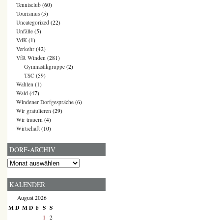
Tennisclub
(60)
Tourismus
(5)
Uncategorized
(22)
Unfälle
(5)
VdK
(1)
Verkehr
(42)
VfR Winden
(281)
Gymnastikgruppe
(2)
TSC
(59)
Wahlen
(1)
Wald
(47)
Windener Dorfgespräche
(6)
Wir gratulieren
(29)
Wir trauern
(4)
Wirtschaft
(10)
DORF-ARCHIV
Dorf-
Archiv
KALENDER
August 2026
M
D
M
D
F
S
S
1
2