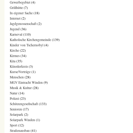
Gewerbegebiet
(4)
Grillhütte
(7)
In eigener Sache
(18)
Internet
(2)
Jagdgenossenschaft
(2)
Jugend
(36)
Karneval
(110)
Katholische Kirchengemeinde
(139)
Kinder von Tschernobyl
(4)
Kirche
(22)
Kirmes
(34)
Kita
(35)
Künstlerkreis
(3)
Kurse/Vorträge
(1)
Menschen
(28)
MGV Eintracht Winden
(9)
Musik & Kultur
(28)
Natur
(14)
Polizei
(23)
Schützengesellschaft
(133)
Senioren
(17)
Solarpark
(2)
Solarpark Winden
(1)
Sport
(12)
Straßenausbau
(41)