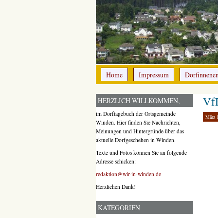
Home
Impressum
Dorfinnene
Vf
HERZLICH WILLKOMMEN,
im Dorftagebuch der Ortsgemeinde
März 
Winden. Hier finden Sie Nachrichten,
Meinungen und Hintergründe über das
aktuelle Dorfgeschehen in Winden.
Texte und Fotos können Sie an folgende
Adresse schicken:
redaktion@wir-in-winden.de
Herzlichen Dank!
KATEGORIEN