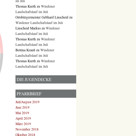
im Juli
Thomas Kurth
zu
Windener
Landschaftslauf im Juli
Ortsbürgermeister Gebhard Linscheid
zu
Windener Landschaftslauf im Juli
Linscheid Markus
zu
Windener
Landschaftslauf im Juli
Thomas Kurth
zu
Windener
Landschaftslauf im Juli
Bettina Krauß
zu
Windener
Landschaftslauf im Juli
Thomas Kurth
zu
Windener
Landschaftslauf im Juli
DIE JUGENDECKE
PFARRBRIEF
Juli/August 2019
Juni 2019
Mai 2019
April 2019
März 2019
November 2018
Oktober 2018