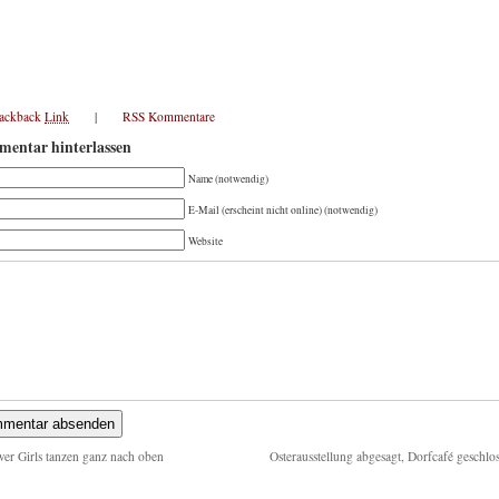
rackback
Link
|
RSS Kommentare
entar hinterlassen
Name (notwendig)
E-Mail (erscheint nicht online) (notwendig)
Website
er Girls tanzen ganz nach oben
Osterausstellung abgesagt, Dorfcafé geschlo