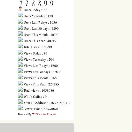
Users Today : 70
Users Yesterday : 138
Users Last 7 days : 1036
Users Last 30 days : 4290
Users This Month : 1036
Users This Year : 40219
Total Users : 178899
Views Today : 93
Views Yesterday : 204
Views Last 7 days : 1660
Views Last 30 days : 27806
Views This Month : 1660
Views This Year : 224285
Total views : 1058086
Who's Online : 0
Your IP Address : 216.73.216.117
Server Time : 2026-08-08
Powered By
WPS Visitor Counter