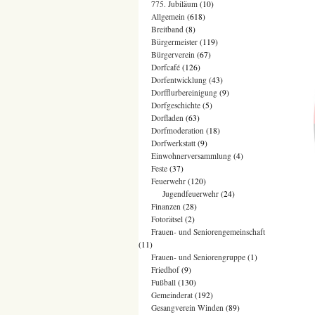
775. Jubiläum
(10)
Allgemein
(618)
Breitband
(8)
Bürgermeister
(119)
Bürgerverein
(67)
Dorfcafé
(126)
Dorfentwicklung
(43)
Dorfflurbereinigung
(9)
Dorfgeschichte
(5)
Dorfladen
(63)
Dorfmoderation
(18)
Dorfwerkstatt
(9)
Einwohnerversammlung
(4)
Feste
(37)
Feuerwehr
(120)
Jugendfeuerwehr
(24)
Finanzen
(28)
Fotorätsel
(2)
Frauen- und Seniorengemeinschaft
(11)
Frauen- und Seniorengruppe
(1)
Friedhof
(9)
Fußball
(130)
Gemeinderat
(192)
Gesangverein Winden
(89)