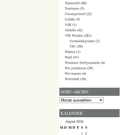
Tennisclub
(60)
Tourismus
(5)
Uncategorized
(22)
Unfälle
(5)
VdK
(1)
Verkehr
(42)
VfR Winden
(281)
Gymnastikgruppe
(2)
TSC
(59)
Wahlen
(1)
Wald
(47)
Windener Dorfgespräche
(6)
Wir gratulieren
(29)
Wir trauern
(4)
Wirtschaft
(10)
DORF-ARCHIV
Dorf-
Archiv
KALENDER
August 2026
M
D
M
D
F
S
S
1
2