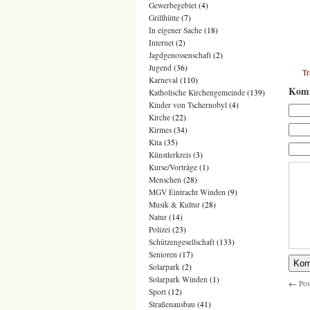
Gewerbegebiet
(4)
Grillhütte
(7)
In eigener Sache
(18)
Internet
(2)
Jagdgenossenschaft
(2)
Jugend
(36)
T
Karneval
(110)
Komm
Katholische Kirchengemeinde
(139)
Kinder von Tschernobyl
(4)
Kirche
(22)
Kirmes
(34)
Kita
(35)
Künstlerkreis
(3)
Kurse/Vorträge
(1)
Menschen
(28)
MGV Eintracht Winden
(9)
Musik & Kultur
(28)
Natur
(14)
Polizei
(23)
Schützengesellschaft
(133)
Senioren
(17)
Solarpark
(2)
Solarpark Winden
(1)
←
Pow
Sport
(12)
Straßenausbau
(41)