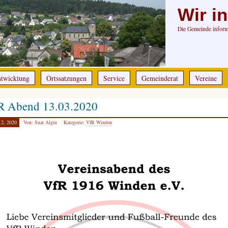
Wir i
Die Gemeinde informi
ntwicklung
Ortssatzungen
Service
Gemeinderat
Vereine
R Abend 13.03.2020
12, 2020
Von: Suat Algin
Kategorie:
VfR Winden