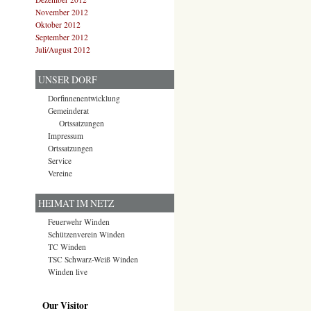
November 2012
Oktober 2012
September 2012
Juli/August 2012
UNSER DORF
Dorfinnenentwicklung
Gemeinderat
Ortssatzungen
Impressum
Ortssatzungen
Service
Vereine
HEIMAT IM NETZ
Feuerwehr Winden
Schützenverein Winden
TC Winden
TSC Schwarz-Weiß Winden
Winden live
Our Visitor