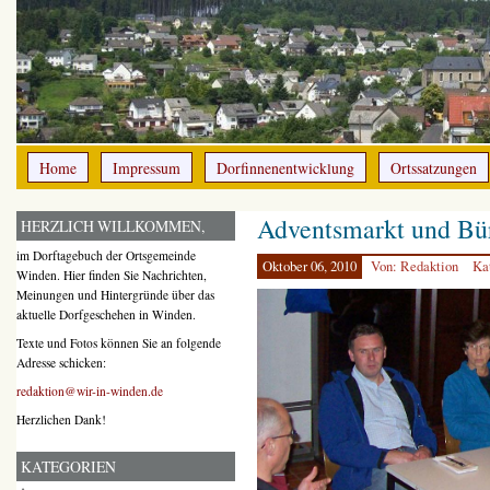
Home
Impressum
Dorfinnenentwicklung
Ortssatzungen
Adventsmarkt und Bür
HERZLICH WILLKOMMEN,
im Dorftagebuch der Ortsgemeinde
Oktober 06, 2010
Von: Redaktion
Ka
Winden. Hier finden Sie Nachrichten,
Meinungen und Hintergründe über das
aktuelle Dorfgeschehen in Winden.
Texte und Fotos können Sie an folgende
Adresse schicken:
redaktion@wir-in-winden.de
Herzlichen Dank!
KATEGORIEN