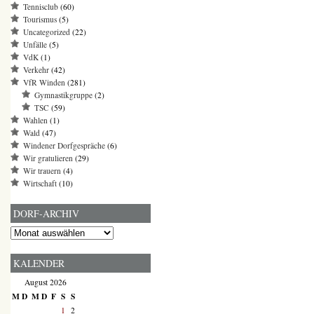
Tennisclub
(60)
Tourismus
(5)
Uncategorized
(22)
Unfälle
(5)
VdK
(1)
Verkehr
(42)
VfR Winden
(281)
Gymnastikgruppe
(2)
TSC
(59)
Wahlen
(1)
Wald
(47)
Windener Dorfgespräche
(6)
Wir gratulieren
(29)
Wir trauern
(4)
Wirtschaft
(10)
DORF-ARCHIV
Dorf-
Archiv
KALENDER
August 2026
M
D
M
D
F
S
S
1
2