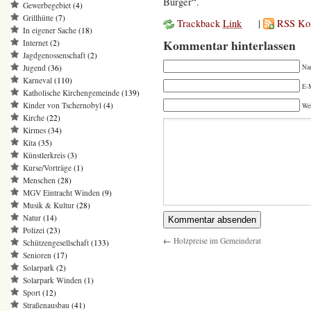
Bürger“.
Gewerbegebiet
(4)
Grillhütte
(7)
Trackback
Link
|
RSS Ko
In eigener Sache
(18)
Kommentar hinterlassen
Internet
(2)
Jagdgenossenschaft
(2)
Jugend
(36)
Na
Karneval
(110)
E-M
Katholische Kirchengemeinde
(139)
Kinder von Tschernobyl
(4)
We
Kirche
(22)
Kirmes
(34)
Kita
(35)
Künstlerkreis
(3)
Kurse/Vorträge
(1)
Menschen
(28)
MGV Eintracht Winden
(9)
Musik & Kultur
(28)
Natur
(14)
Polizei
(23)
←
Holzpreise im Gemeinderat
Schützengesellschaft
(133)
Senioren
(17)
Solarpark
(2)
Solarpark Winden
(1)
Sport
(12)
Straßenausbau
(41)