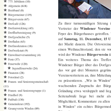
775. Jubiläum
(10)
Allgemein
(618)
Breitband
(8)
Bürgermeister
(119)
Bürgerverein
(67)
Zu ihrer turnusmäßigen Sitzung
Dorfcafé
(126)
Windener Vereine
Vertreter der
Dorfentwicklung
(43)
Dorfflurbereinigung
(9)
Foyer des Bürgerhauses getroffen
Dorfgeschichte
(5)
Samstag, 11. Dezember, 15 U
auf
Dorfladen
(63)
der Markt dauern. Die Ortsvereine
Dorfmoderation
(18)
einen Weihnachtsstand, den sie v
Dorfwerkstatt
(9)
Bürgerverein
wird der Windener
ü
Einwohnerversammlung
(4)
Ein weiteres Thema des Treffen
Feste
(37)
Feuerwehr
(120)
Windener Bürger über das Dorfge
Jugendfeuerwehr
(24)
das vor gut drei Monaten gegrün
Finanzen
(28)
Vereinsvertretern an, ihre Mitteilu
Fotorätsel
(2)
zu präsentieren. „Wir in Winden“
Frauen- und Seniorengemeinschaft
wachsenden Zuspruchs der Bürge
(11)
Gründung etwa verdoppelt und lie
Frauen- und Seniorengruppe
(1)
Friedhof
(9)
Seitenabrufe liege bei mehr al
Fußball
(130)
Möglichkeit, Kommentare zu allen v
Gemeinderat
(192)
in Winden“ ein echtes Bürgerme
Gesangverein Winden
(89)