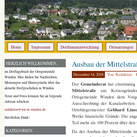
Home
Impressum
Dorfinnenentwicklung
Ortssatzungen
Ausbau der Mittelstr
HERZLICH WILLKOMMEN,
im Dorftagebuch der Ortsgemeinde
Dezember 14, 2018
Von: Redaktion
Winden. Hier finden Sie Nachrichten,
Meinungen und Hintergründe über das
Gemeinderat
Der
hat einstimmig 
aktuelle Dorfgeschehen in Winden.
Mittelstraße
aus Kostengründen 
Texte und Fotos können Sie an folgende
Ortsgemeinde Winden dem Vorge
Adresse schicken:
Ausschreibung der Kanalarbeiten 
Gebhard Linsc
Ortsbürgermeister
redaktion@wir-in-winden.de
Werke finanzielle Gründe: Die ang
Herzlichen Dank!
Teil mehr als 100 Prozent über den
KATEGORIEN
Da der Ausbau der Mittelstraße i