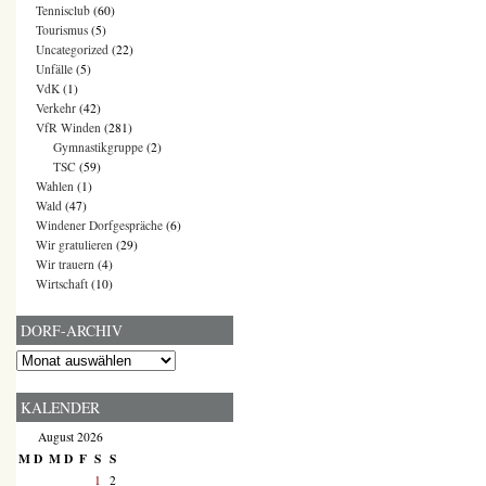
Tennisclub
(60)
Tourismus
(5)
Uncategorized
(22)
Unfälle
(5)
VdK
(1)
Verkehr
(42)
VfR Winden
(281)
Gymnastikgruppe
(2)
TSC
(59)
Wahlen
(1)
Wald
(47)
Windener Dorfgespräche
(6)
Wir gratulieren
(29)
Wir trauern
(4)
Wirtschaft
(10)
DORF-ARCHIV
Dorf-
Archiv
KALENDER
August 2026
M
D
M
D
F
S
S
1
2