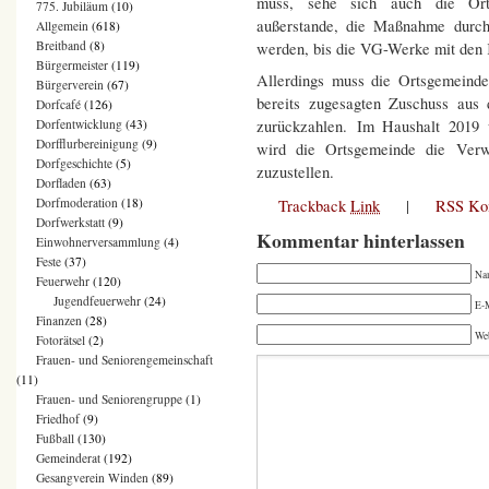
muss, sehe sich auch die Orts
775. Jubiläum
(10)
außerstande, die Maßnahme durch
Allgemein
(618)
Breitband
(8)
werden, bis die VG-Werke mit den 
Bürgermeister
(119)
Allerdings muss die Ortsgemeinde
Bürgerverein
(67)
bereits zugesagten Zuschuss aus 
Dorfcafé
(126)
zurückzahlen. Im Haushalt 2019 
Dorfentwicklung
(43)
Dorfflurbereinigung
(9)
wird die Ortsgemeinde die Verw
Dorfgeschichte
(5)
zuzustellen.
Dorfladen
(63)
Dorfmoderation
(18)
Trackback
Link
|
RSS Ko
Dorfwerkstatt
(9)
Kommentar hinterlassen
Einwohnerversammlung
(4)
Feste
(37)
Na
Feuerwehr
(120)
Jugendfeuerwehr
(24)
E-M
Finanzen
(28)
We
Fotorätsel
(2)
Frauen- und Seniorengemeinschaft
(11)
Frauen- und Seniorengruppe
(1)
Friedhof
(9)
Fußball
(130)
Gemeinderat
(192)
Gesangverein Winden
(89)