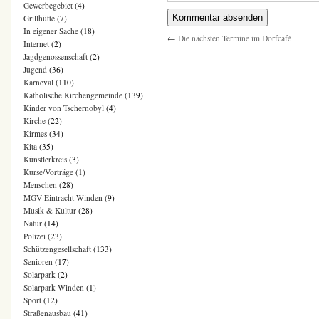
Gewerbegebiet
(4)
Grillhütte
(7)
In eigener Sache
(18)
←
Die nächsten Termine im Dorfcafé
Internet
(2)
Jagdgenossenschaft
(2)
Jugend
(36)
Karneval
(110)
Katholische Kirchengemeinde
(139)
Kinder von Tschernobyl
(4)
Kirche
(22)
Kirmes
(34)
Kita
(35)
Künstlerkreis
(3)
Kurse/Vorträge
(1)
Menschen
(28)
MGV Eintracht Winden
(9)
Musik & Kultur
(28)
Natur
(14)
Polizei
(23)
Schützengesellschaft
(133)
Senioren
(17)
Solarpark
(2)
Solarpark Winden
(1)
Sport
(12)
Straßenausbau
(41)