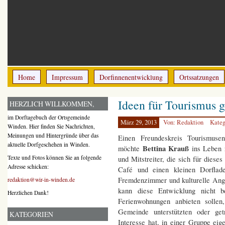
Home
Impressum
Dorfinnenentwicklung
Ortssatzungen
Ideen für Tourismus g
HERZLICH WILLKOMMEN,
im Dorftagebuch der Ortsgemeinde
März 29, 2013
Von: Redaktion
Kateg
Winden. Hier finden Sie Nachrichten,
Meinungen und Hintergründe über das
Einen Freundeskreis Tourismuse
aktuelle Dorfgeschehen in Winden.
Bettina Krauß
möchte
ins Leben 
Texte und Fotos können Sie an folgende
und Mitstreiter, die sich für diese
Adresse schicken:
Café und einen kleinen Dorflad
Fremdenzimmer und kulturelle Ang
redaktion@wir-in-winden.de
kann diese Entwicklung nicht b
Herzlichen Dank!
Ferienwohnungen anbieten solle
Gemeinde unterstützten oder ge
KATEGORIEN
Interesse hat, in einer Gruppe ei