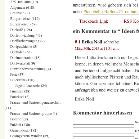
775. Jubiläum
(10)
unterstützen, wird gebeten sich be
Allgemein
(618)
unter
Piccobello-Ballons@t-online.
Breitband
(8)
Bürgermeister
(119)
Trackback
Link
|
RSS Ko
Bürgerverein
(67)
ein Kommentar to “ Ideen f
Dorfcafé
(126)
Dorfentwicklung
(43)
# 1
Erika Noll
Dorfflurbereinigung
(9)
schreibt:
Dorfgeschichte
(5)
März 30th, 2013 at 11:31 a.m.
Dorfladen
(63)
Diese Initiative kann ich nur beg
Dorfmoderation
(18)
kenne, in denen viel mehr Mensche
Dorfwerkstatt
(9)
Einwohnerversammlung
(4)
und Ferienort aufgesucht haben. B
Feste
(37)
nach idyllischeren Plätzen und Räu
Feuerwehr
(120)
können. Gerne würde ich einen Bei
Jugendfeuerwehr
(24)
aufzugreifen und weiter zu entwic
Finanzen
(28)
Fotorätsel
(2)
Erika Noll
Frauen- und Seniorengemeinschaft
(11)
Kommentar hinterlassen
Frauen- und Seniorengruppe
(1)
Friedhof
(9)
Na
Fußball
(130)
Gemeinderat
(192)
E-M
Gesangverein Winden
(89)