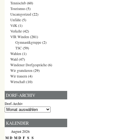
Tennisclub
(60)
Tourismus
(5)
Uncategorized
(22)
Unfälle
(5)
VdK
(1)
Verkehr
(42)
VfR Winden
(281)
Gymnastikgruppe
(2)
TSC
(59)
Wahlen
(1)
Wald
(47)
Windener Dorfgespräche
(6)
Wir gratulieren
(29)
Wir trauern
(4)
Wirtschaft
(10)
DORF-ARCHIV
Dorf-Archiv
KALENDER
August 2026
M
D
M
D
F
S
S