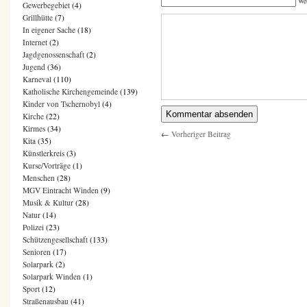
We
Gewerbegebiet
(4)
Grillhütte
(7)
In eigener Sache
(18)
Internet
(2)
Jagdgenossenschaft
(2)
Jugend
(36)
Karneval
(110)
Katholische Kirchengemeinde
(139)
Kinder von Tschernobyl
(4)
Kirche
(22)
Kirmes
(34)
←
Vorheriger Beitrag
Kita
(35)
Künstlerkreis
(3)
Kurse/Vorträge
(1)
Menschen
(28)
MGV Eintracht Winden
(9)
Musik & Kultur
(28)
Natur
(14)
Polizei
(23)
Schützengesellschaft
(133)
Senioren
(17)
Solarpark
(2)
Solarpark Winden
(1)
Sport
(12)
Straßenausbau
(41)