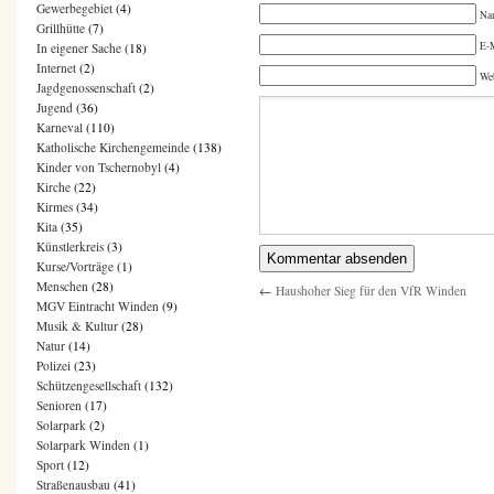
Gewerbegebiet
(4)
Na
Grillhütte
(7)
E-M
In eigener Sache
(18)
Internet
(2)
We
Jagdgenossenschaft
(2)
Jugend
(36)
Karneval
(110)
Katholische Kirchengemeinde
(138)
Kinder von Tschernobyl
(4)
Kirche
(22)
Kirmes
(34)
Kita
(35)
Künstlerkreis
(3)
Kurse/Vorträge
(1)
Menschen
(28)
←
Haushoher Sieg für den VfR Winden
MGV Eintracht Winden
(9)
Musik & Kultur
(28)
Natur
(14)
Polizei
(23)
Schützengesellschaft
(132)
Senioren
(17)
Solarpark
(2)
Solarpark Winden
(1)
Sport
(12)
Straßenausbau
(41)