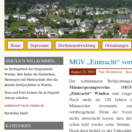
Home
Impressum
Dorfinnenentwicklung
Ortssatzungen
MGV „Eintracht“ vor
HERZLICH WILLKOMMEN,
im Dorftagebuch der Ortsgemeinde
August 23, 2010
Von: Redaktion
Kat
Winden. Hier finden Sie Nachrichten,
Meinungen und Hintergründe über das
Die schlimmsten Befürchtung
aktuelle Dorfgeschehen in Winden.
Männergesangvereins (MGV
„Eintracht“ Winden
Texte und Fotos können Sie an folgende
sind einget
Adresse schicken:
Nach mehr als 120 Jahren i
Männerchor verstummt, zum
redaktion@wir-in-winden.de
vorübergehend. Denn der Verei
Herzlichen Dank!
nichts unversucht lassen, dass 
schon bald wieder seine Stimme 
KATEGORIEN
Doch dazu bedarf es der Unterstütz