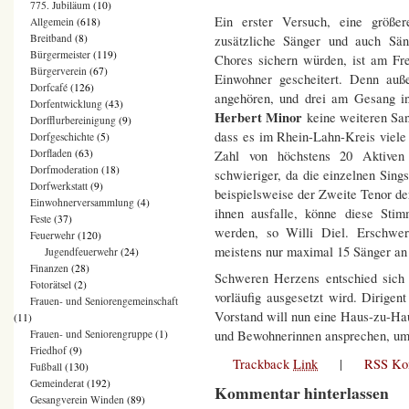
775. Jubiläum
(10)
Ein erster Versuch, eine größer
Allgemein
(618)
Breitband
(8)
zusätzliche Sänger und auch Sä
Bürgermeister
(119)
Chores sichern würden, ist am Fr
Bürgerverein
(67)
Einwohner gescheitert. Denn au
Dorfcafé
(126)
angehören, und drei am Gesang in
Dorfentwicklung
(43)
Herbert Minor
keine weiteren Sa
Dorfflurbereinigung
(9)
dass es im Rhein-Lahn-Kreis viele 
Dorfgeschichte
(5)
Dorfladen
(63)
Zahl von höchstens 20 Aktiven 
Dorfmoderation
(18)
schwieriger, da die einzelnen Sings
Dorfwerkstatt
(9)
beispielsweise der Zweite Tenor der
Einwohnerversammlung
(4)
ihnen ausfalle, könne diese Stim
Feste
(37)
werden, so Willi Diel. Erschwe
Feuerwehr
(120)
meistens nur maximal 15 Sänger an
Jugendfeuerwehr
(24)
Finanzen
(28)
Schweren Herzens entschied sich
Fotorätsel
(2)
vorläufig ausgesetzt wird. Dirigen
Frauen- und Seniorengemeinschaft
Vorstand will nun eine Haus-zu-Ha
(11)
und Bewohnerinnen ansprechen, um
Frauen- und Seniorengruppe
(1)
Friedhof
(9)
Trackback
Link
|
RSS Ko
Fußball
(130)
Gemeinderat
(192)
Kommentar hinterlassen
Gesangverein Winden
(89)