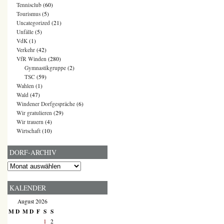
Tennisclub
(60)
Tourismus
(5)
Uncategorized
(21)
Unfälle
(5)
VdK
(1)
Verkehr
(42)
VfR Winden
(280)
Gymnastikgruppe
(2)
TSC
(59)
Wahlen
(1)
Wald
(47)
Windener Dorfgespräche
(6)
Wir gratulieren
(29)
Wir trauern
(4)
Wirtschaft
(10)
DORF-ARCHIV
Dorf-
Archiv
KALENDER
August 2026
M
D
M
D
F
S
S
1
2