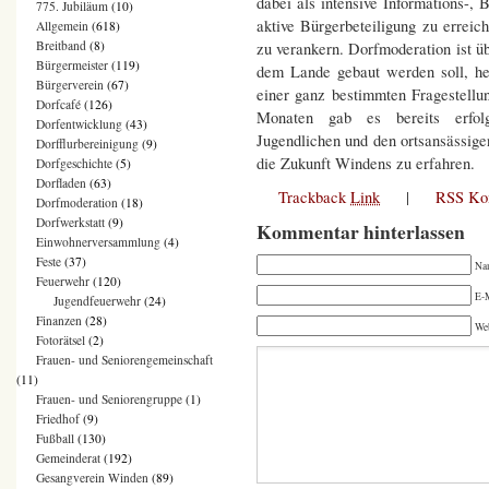
dabei als intensive Informations-, 
775. Jubiläum
(10)
aktive Bürgerbeteiligung zu erre
Allgemein
(618)
Breitband
(8)
zu verankern. Dorfmoderation ist üb
Bürgermeister
(119)
dem Lande gebaut werden soll, hei
Bürgerverein
(67)
einer ganz bestimmten Fragestellun
Dorfcafé
(126)
Monaten gab es bereits erfol
Dorfentwicklung
(43)
Jugendlichen und den ortsansässig
Dorfflurbereinigung
(9)
die Zukunft Windens zu erfahren.
Dorfgeschichte
(5)
Dorfladen
(63)
Trackback
Link
|
RSS Ko
Dorfmoderation
(18)
Dorfwerkstatt
(9)
Kommentar hinterlassen
Einwohnerversammlung
(4)
Feste
(37)
Na
Feuerwehr
(120)
E-M
Jugendfeuerwehr
(24)
Finanzen
(28)
We
Fotorätsel
(2)
Frauen- und Seniorengemeinschaft
(11)
Frauen- und Seniorengruppe
(1)
Friedhof
(9)
Fußball
(130)
Gemeinderat
(192)
Gesangverein Winden
(89)