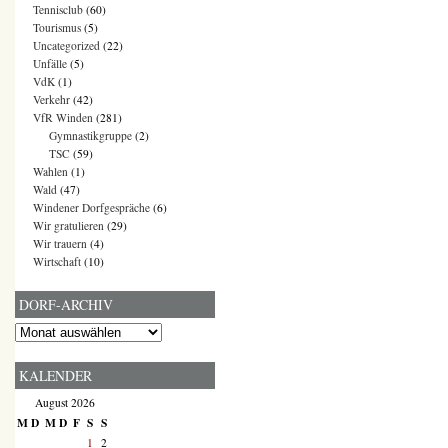
Tennisclub
(60)
Tourismus
(5)
Uncategorized
(22)
Unfälle
(5)
VdK
(1)
Verkehr
(42)
VfR Winden
(281)
Gymnastikgruppe
(2)
TSC
(59)
Wahlen
(1)
Wald
(47)
Windener Dorfgespräche
(6)
Wir gratulieren
(29)
Wir trauern
(4)
Wirtschaft
(10)
DORF-ARCHIV
Dorf-
Archiv
KALENDER
August 2026
M
D
M
D
F
S
S
1
2