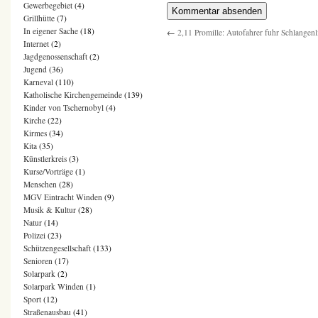
Gewerbegebiet
(4)
Grillhütte
(7)
In eigener Sache
(18)
←
2,11 Promille: Autofahrer fuhr Schlangenl
Internet
(2)
Jagdgenossenschaft
(2)
Jugend
(36)
Karneval
(110)
Katholische Kirchengemeinde
(139)
Kinder von Tschernobyl
(4)
Kirche
(22)
Kirmes
(34)
Kita
(35)
Künstlerkreis
(3)
Kurse/Vorträge
(1)
Menschen
(28)
MGV Eintracht Winden
(9)
Musik & Kultur
(28)
Natur
(14)
Polizei
(23)
Schützengesellschaft
(133)
Senioren
(17)
Solarpark
(2)
Solarpark Winden
(1)
Sport
(12)
Straßenausbau
(41)