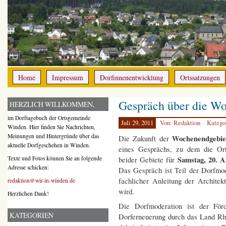
Home
Impressum
Dorfinnenentwicklung
Ortssatzungen
Gespräch über die W
HERZLICH WILLKOMMEN,
im Dorftagebuch der Ortsgemeinde
Juli 29, 2011
Von: Redaktion
Katego
Winden. Hier finden Sie Nachrichten,
Meinungen und Hintergründe über das
Wochenendgebie
Die Zukunft der
aktuelle Dorfgeschehen in Winden.
eines Gesprächs, zu dem die Or
Samstag, 20. A
Texte und Fotos können Sie an folgende
beider Gebiete für
Adresse schicken:
Das Gespräch ist Teil der Dorfmode
fachlicher Anleitung der Architek
redaktion@wir-in-winden.de
wird.
Herzlichen Dank!
Die Dorfmoderation ist der För
KATEGORIEN
Dorferneuerung durch das Land Rhe