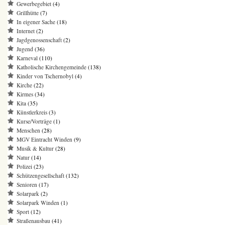
Gewerbegebiet
(4)
Grillhütte
(7)
In eigener Sache
(18)
Internet
(2)
Jagdgenossenschaft
(2)
Jugend
(36)
Karneval
(110)
Katholische Kirchengemeinde
(138)
Kinder von Tschernobyl
(4)
Kirche
(22)
Kirmes
(34)
Kita
(35)
Künstlerkreis
(3)
Kurse/Vorträge
(1)
Menschen
(28)
MGV Eintracht Winden
(9)
Musik & Kultur
(28)
Natur
(14)
Polizei
(23)
Schützengesellschaft
(132)
Senioren
(17)
Solarpark
(2)
Solarpark Winden
(1)
Sport
(12)
Straßenausbau
(41)