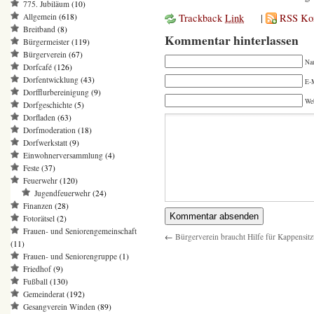
775. Jubiläum
(10)
Trackback
Link
|
RSS Ko
Allgemein
(618)
Breitband
(8)
Kommentar hinterlassen
Bürgermeister
(119)
Bürgerverein
(67)
Na
Dorfcafé
(126)
Dorfentwicklung
(43)
E-M
Dorfflurbereinigung
(9)
We
Dorfgeschichte
(5)
Dorfladen
(63)
Dorfmoderation
(18)
Dorfwerkstatt
(9)
Einwohnerversammlung
(4)
Feste
(37)
Feuerwehr
(120)
Jugendfeuerwehr
(24)
Finanzen
(28)
Fotorätsel
(2)
Frauen- und Seniorengemeinschaft
←
Bürgerverein braucht Hilfe für Kappensit
(11)
Frauen- und Seniorengruppe
(1)
Friedhof
(9)
Fußball
(130)
Gemeinderat
(192)
Gesangverein Winden
(89)