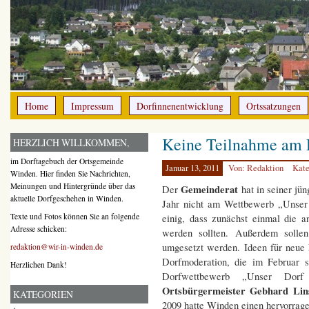
Home
Impressum
Dorfinnenentwicklung
Ortssatzungen
Keine Teilnahme am 
HERZLICH WILLKOMMEN,
im Dorftagebuch der Ortsgemeinde
Januar 13, 2011
Von: Redaktion
Kate
Winden. Hier finden Sie Nachrichten,
Meinungen und Hintergründe über das
Gemeinderat
Der
hat in seiner jü
aktuelle Dorfgeschehen in Winden.
Jahr nicht am Wettbewerb „Unser 
Texte und Fotos können Sie an folgende
einig, dass zunächst einmal die 
Adresse schicken:
werden sollten. Außerdem solle
umgesetzt werden. Ideen für neue P
redaktion@wir-in-winden.de
Dorfmoderation, die im Februar 
Herzlichen Dank!
Dorfwettbewerb „Unser Dorf
Ortsbürgermeister Gebhard Lin
KATEGORIEN
2009 hatte Winden einen hervorrage