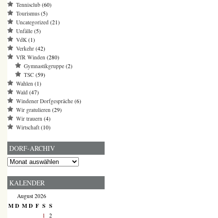
Tennisclub
(60)
Tourismus
(5)
Uncategorized
(21)
Unfälle
(5)
VdK
(1)
Verkehr
(42)
VfR Winden
(280)
Gymnastikgruppe
(2)
TSC
(59)
Wahlen
(1)
Wald
(47)
Windener Dorfgespräche
(6)
Wir gratulieren
(29)
Wir trauern
(4)
Wirtschaft
(10)
DORF-ARCHIV
Dorf-
Archiv
KALENDER
August 2026
M
D
M
D
F
S
S
1
2