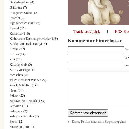
Gewerbegebiet
(4)
Grillhütte
(7)
In eigener Sache
(18)
Internet
(2)
Jagdgenossenschaft
(2)
Jugend
(36)
Trackback
Link
|
RSS Ko
Karneval
(110)
Katholische Kirchengemeinde
(139)
Kommentar hinterlassen
Kinder von Tschernobyl
(4)
Kirche
(22)
Na
Kirmes
(34)
E-M
Kita
(35)
Künstlerkreis
(3)
We
Kurse/Vorträge
(1)
Menschen
(28)
MGV Eintracht Winden
(9)
Musik & Kultur
(28)
Natur
(14)
Polizei
(23)
Schützengesellschaft
(133)
Senioren
(17)
Solarpark
(2)
Solarpark Winden
(1)
←
Dance Fusion tanzt aufs Siegertreppchen
Sport
(12)
Straßenausbau
(41)