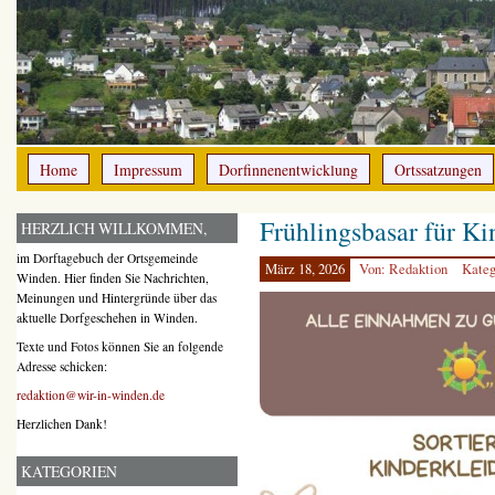
Home
Impressum
Dorfinnenentwicklung
Ortssatzungen
Frühlingsbasar für Ki
HERZLICH WILLKOMMEN,
im Dorftagebuch der Ortsgemeinde
März 18, 2026
Von: Redaktion
Kateg
Winden. Hier finden Sie Nachrichten,
Meinungen und Hintergründe über das
aktuelle Dorfgeschehen in Winden.
Texte und Fotos können Sie an folgende
Adresse schicken:
redaktion@wir-in-winden.de
Herzlichen Dank!
KATEGORIEN