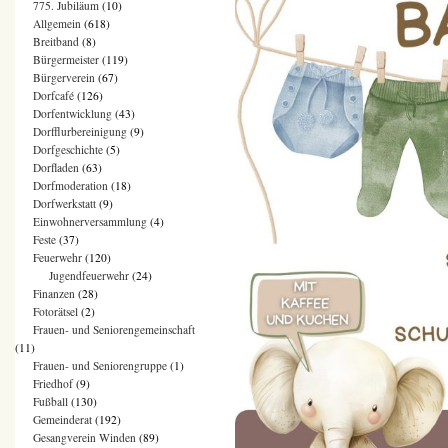
775. Jubiläum
(10)
Allgemein
(618)
Breitband
(8)
Bürgermeister
(119)
Bürgerverein
(67)
Dorfcafé
(126)
Dorfentwicklung
(43)
Dorfflurbereinigung
(9)
Dorfgeschichte
(5)
Dorfladen
(63)
Dorfmoderation
(18)
Dorfwerkstatt
(9)
Einwohnerversammlung
(4)
Feste
(37)
Feuerwehr
(120)
Jugendfeuerwehr
(24)
Finanzen
(28)
Fotorätsel
(2)
Frauen- und Seniorengemeinschaft
(11)
Frauen- und Seniorengruppe
(1)
Friedhof
(9)
Fußball
(130)
Gemeinderat
(192)
Gesangverein Winden
(89)