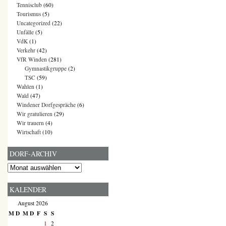
Tennisclub
(60)
Tourismus
(5)
Uncategorized
(22)
Unfälle
(5)
VdK
(1)
Verkehr
(42)
VfR Winden
(281)
Gymnastikgruppe
(2)
TSC
(59)
Wahlen
(1)
Wald
(47)
Windener Dorfgespräche
(6)
Wir gratulieren
(29)
Wir trauern
(4)
Wirtschaft
(10)
DORF-ARCHIV
Dorf-
Archiv
KALENDER
August 2026
M
D
M
D
F
S
S
1
2