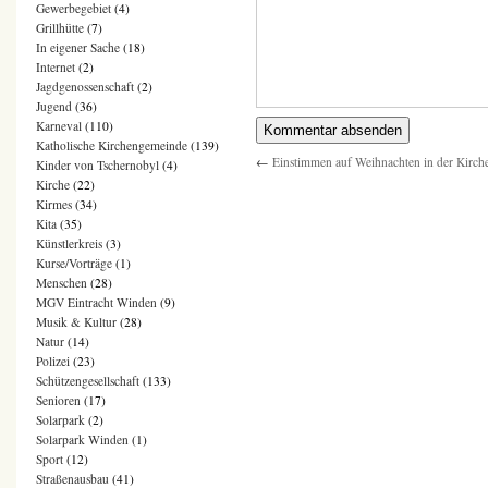
Gewerbegebiet
(4)
Grillhütte
(7)
In eigener Sache
(18)
Internet
(2)
Jagdgenossenschaft
(2)
Jugend
(36)
Karneval
(110)
Katholische Kirchengemeinde
(139)
←
Einstimmen auf Weihnachten in der Kirch
Kinder von Tschernobyl
(4)
Kirche
(22)
Kirmes
(34)
Kita
(35)
Künstlerkreis
(3)
Kurse/Vorträge
(1)
Menschen
(28)
MGV Eintracht Winden
(9)
Musik & Kultur
(28)
Natur
(14)
Polizei
(23)
Schützengesellschaft
(133)
Senioren
(17)
Solarpark
(2)
Solarpark Winden
(1)
Sport
(12)
Straßenausbau
(41)