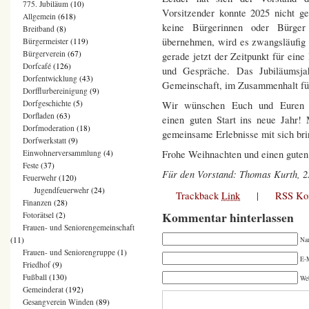
775. Jubiläum
(10)
Vorsitzender konnte 2025 nicht 
Allgemein
(618)
keine Bürgerinnen oder Bürger 
Breitband
(8)
übernehmen, wird es zwangsläufig 
Bürgermeister
(119)
Bürgerverein
(67)
gerade jetzt der Zeitpunkt für ein
Dorfcafé
(126)
und Gespräche. Das Jubiläumsja
Dorfentwicklung
(43)
Gemeinschaft, im Zusammenhalt fü
Dorfflurbereinigung
(9)
Dorfgeschichte
(5)
Wir wünschen Euch und Euren Fa
Dorfladen
(63)
einen guten Start ins neue Jahr
Dorfmoderation
(18)
gemeinsame Erlebnisse mit sich br
Dorfwerkstatt
(9)
Einwohnerversammlung
(4)
Frohe Weihnachten und einen guten
Feste
(37)
Für den Vorstand: Thomas Kurth, 2.
Feuerwehr
(120)
Jugendfeuerwehr
(24)
Trackback
Link
|
RSS Ko
Finanzen
(28)
Kommentar hinterlassen
Fotorätsel
(2)
Frauen- und Seniorengemeinschaft
(11)
Na
Frauen- und Seniorengruppe
(1)
E-M
Friedhof
(9)
Fußball
(130)
We
Gemeinderat
(192)
Gesangverein Winden
(89)