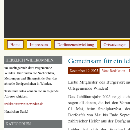
Home
Impressum
Dorfinnenentwicklung
Ortssatzungen
Gemeinsam für ein l
HERZLICH WILLKOMMEN,
im Dorftagebuch der Ortsgemeinde
Dezember 19, 2025
Von: Redaktion
Winden. Hier finden Sie Nachrichten,
Meinungen und Hintergründe über das
Liebe Mitglieder des Bürgerverein
aktuelle Dorfgeschehen in Winden.
Ortsgemeinde Winden!
Texte und Fotos können Sie an folgende
Das Jubiläumsjahr 2025 neigt sic
Adresse schicken:
sagen all denen, die bei den Veran
redaktion@wir-in-winden.de
01. Mai, beim Spielplatzfest, 
Herzlichen Dank!
Dorfcafés von Mai bis Ende Septe
zahlreicher Helfer aus der Dorfgem
KATEGORIEN
Leider hat sich der Vorstand du