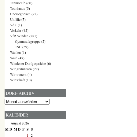
Tennisclub
(60)
Tourismus
(5)
Uncategorized
(22)
Unfälle
(5)
VdK
(1)
Verkehr
(42)
VfR Winden
(281)
Gymnastikgruppe
(2)
TSC
(59)
Wahlen
(1)
Wald
(47)
Windener Dorfgespräche
(6)
Wir gratulieren
(29)
Wir trauern
(4)
Wirtschaft
(10)
DORF-ARCHIV
Dorf-
Archiv
KALENDER
August 2026
M
D
M
D
F
S
S
1
2