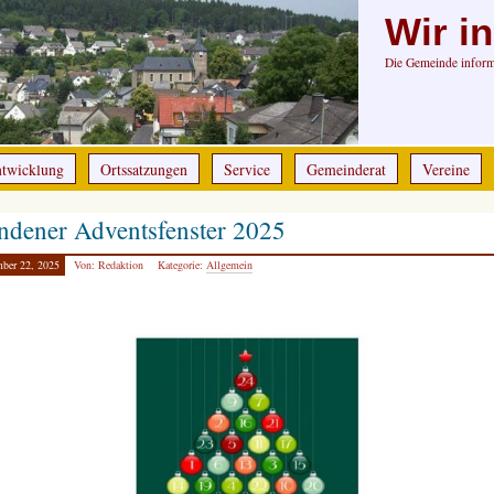
Wir i
Die Gemeinde informi
ntwicklung
Ortssatzungen
Service
Gemeinderat
Vereine
ndener Adventsfenster 2025
ber 22, 2025
Von: Redaktion
Kategorie:
Allgemein