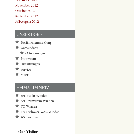
November 2012
Oktober 2012
September 2012
Juli/August 2012
UNSER DORF
Dorfinnenentwicklung
Gemeinderat
Ortssatzungen
Impressum
Ortssatzungen
Service
Vereine
HEIMAT IM NETZ
Feuerwehr Winden
Schützenverein Winden
TC Winden
TSC Schwarz-Weiß Winden
Winden live
Our Visitor