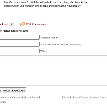
rackback
Link
|
RSS Kommentare
entar hinterlassen
Name (notwendig)
E-Mail (erscheint nicht online) (notwendig)
Website
aßen und Gehwege sind von Bewuchs
Rückschnitte auf Grundstücken erforder
halten