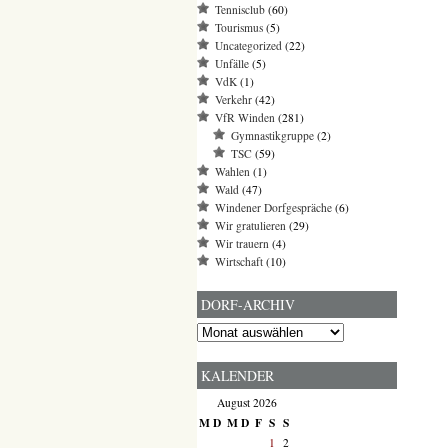
Tennisclub
(60)
Tourismus
(5)
Uncategorized
(22)
Unfälle
(5)
VdK
(1)
Verkehr
(42)
VfR Winden
(281)
Gymnastikgruppe
(2)
TSC
(59)
Wahlen
(1)
Wald
(47)
Windener Dorfgespräche
(6)
Wir gratulieren
(29)
Wir trauern
(4)
Wirtschaft
(10)
DORF-ARCHIV
Dorf-
Archiv
KALENDER
August 2026
M
D
M
D
F
S
S
1
2