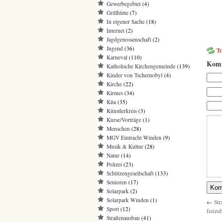
Gewerbegebiet
(4)
Grillhütte
(7)
In eigener Sache
(18)
Internet
(2)
Jagdgenossenschaft
(2)
Jugend
(36)
T
Karneval
(110)
Komm
Katholische Kirchengemeinde
(139)
Kinder von Tschernobyl
(4)
Kirche
(22)
Kirmes
(34)
Kita
(35)
Künstlerkreis
(3)
Kurse/Vorträge
(1)
Menschen
(28)
MGV Eintracht Winden
(9)
Musik & Kultur
(28)
Natur
(14)
Polizei
(23)
Schützengesellschaft
(133)
Senioren
(17)
Solarpark
(2)
Solarpark Winden
(1)
←
Str
Sport
(12)
freizu
Straßenausbau
(41)