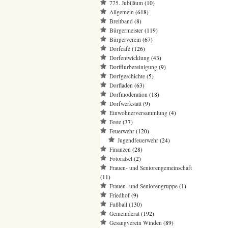
775. Jubiläum
(10)
Allgemein
(618)
Breitband
(8)
Bürgermeister
(119)
Bürgerverein
(67)
Dorfcafé
(126)
Dorfentwicklung
(43)
Dorfflurbereinigung
(9)
Dorfgeschichte
(5)
Dorfladen
(63)
Dorfmoderation
(18)
Dorfwerkstatt
(9)
Einwohnerversammlung
(4)
Feste
(37)
Feuerwehr
(120)
Jugendfeuerwehr
(24)
Finanzen
(28)
Fotorätsel
(2)
Frauen- und Seniorengemeinschaft
(11)
Frauen- und Seniorengruppe
(1)
Friedhof
(9)
Fußball
(130)
Gemeinderat
(192)
Gesangverein Winden
(89)