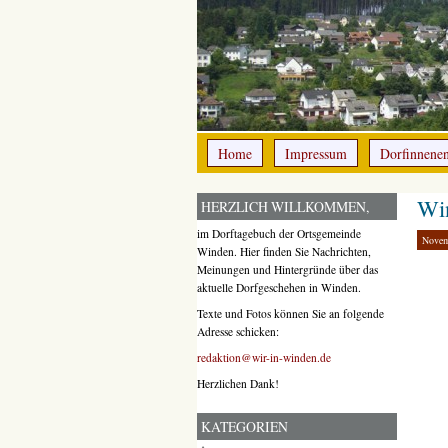
Home
Impressum
Dorfinnene
Wi
HERZLICH WILLKOMMEN,
im Dorftagebuch der Ortsgemeinde
Novem
Winden. Hier finden Sie Nachrichten,
Meinungen und Hintergründe über das
aktuelle Dorfgeschehen in Winden.
Texte und Fotos können Sie an folgende
Adresse schicken:
redaktion@wir-in-winden.de
Herzlichen Dank!
KATEGORIEN