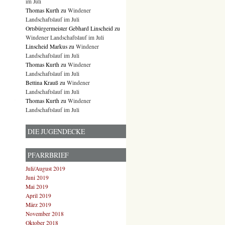
im Juli
Thomas Kurth
zu
Windener
Landschaftslauf im Juli
Ortsbürgermeister Gebhard Linscheid
zu
Windener Landschaftslauf im Juli
Linscheid Markus
zu
Windener
Landschaftslauf im Juli
Thomas Kurth
zu
Windener
Landschaftslauf im Juli
Bettina Krauß
zu
Windener
Landschaftslauf im Juli
Thomas Kurth
zu
Windener
Landschaftslauf im Juli
DIE JUGENDECKE
PFARRBRIEF
Juli/August 2019
Juni 2019
Mai 2019
April 2019
März 2019
November 2018
Oktober 2018