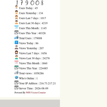
Users Today : 45
Users Yesterday : 134
Users Last 7 days : 1017
Users Last 30 days : 4219
Users This Month : 1145
Users This Year : 40328
Total Users : 179008
Views Today : 86
Views Yesterday : 207
Views Last 7 days : 1656
Views Last 30 days : 24278
Views This Month : 1860
Views This Year : 224485
Total views : 1058286
Who's Online : 1
Your IP Address : 216.73.217.21
Server Time : 2026-08-09
Powered By
WPS Visitor Counter