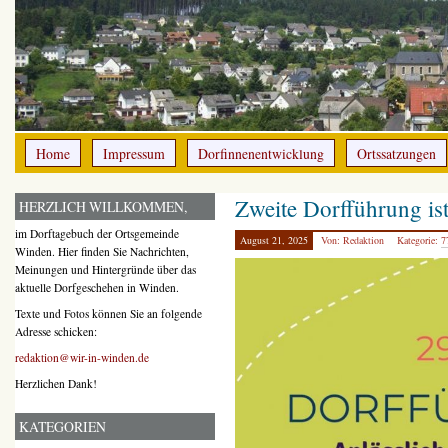
Home
Impressum
Dorfinnenentwicklung
Ortssatzungen
Zweite Dorfführung is
HERZLICH WILLKOMMEN,
im Dorftagebuch der Ortsgemeinde
August 21, 2025
Von: Redaktion
Kategorie:
7
Winden. Hier finden Sie Nachrichten,
Meinungen und Hintergründe über das
aktuelle Dorfgeschehen in Winden.
Texte und Fotos können Sie an folgende
Adresse schicken:
redaktion@wir-in-winden.de
Herzlichen Dank!
KATEGORIEN