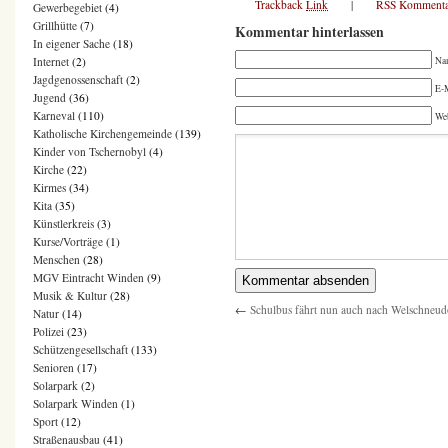
Trackback
Link
|
RSS Kommenta
Gewerbegebiet
(4)
Grillhütte
(7)
Kommentar hinterlassen
In eigener Sache
(18)
Na
Internet
(2)
Jagdgenossenschaft
(2)
E-M
Jugend
(36)
Karneval
(110)
We
Katholische Kirchengemeinde
(139)
Kinder von Tschernobyl
(4)
Kirche
(22)
Kirmes
(34)
Kita
(35)
Künstlerkreis
(3)
Kurse/Vorträge
(1)
Menschen
(28)
MGV Eintracht Winden
(9)
Musik & Kultur
(28)
←
Schulbus fährt nun auch nach Welschneud
Natur
(14)
Polizei
(23)
Schützengesellschaft
(133)
Senioren
(17)
Solarpark
(2)
Solarpark Winden
(1)
Sport
(12)
Straßenausbau
(41)