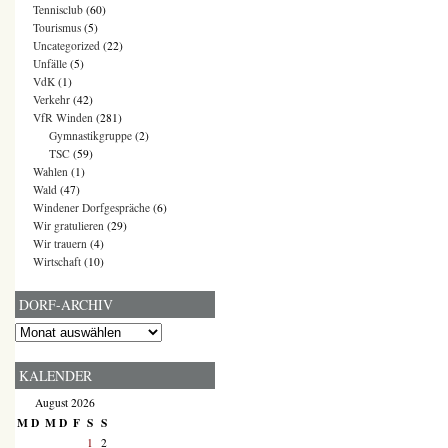
Tennisclub
(60)
Tourismus
(5)
Uncategorized
(22)
Unfälle
(5)
VdK
(1)
Verkehr
(42)
VfR Winden
(281)
Gymnastikgruppe
(2)
TSC
(59)
Wahlen
(1)
Wald
(47)
Windener Dorfgespräche
(6)
Wir gratulieren
(29)
Wir trauern
(4)
Wirtschaft
(10)
DORF-ARCHIV
Dorf-
Archiv
KALENDER
August 2026
M
D
M
D
F
S
S
1
2