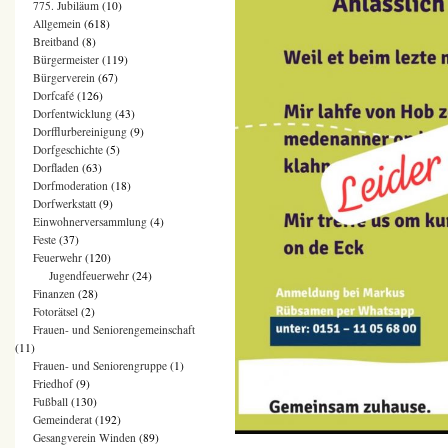
775. Jubiläum
(10)
Allgemein
(618)
Breitband
(8)
Bürgermeister
(119)
Bürgerverein
(67)
Dorfcafé
(126)
Dorfentwicklung
(43)
Dorfflurbereinigung
(9)
Dorfgeschichte
(5)
Dorfladen
(63)
Dorfmoderation
(18)
Dorfwerkstatt
(9)
Einwohnerversammlung
(4)
Feste
(37)
Feuerwehr
(120)
Jugendfeuerwehr
(24)
Finanzen
(28)
Fotorätsel
(2)
Frauen- und Seniorengemeinschaft
(11)
Frauen- und Seniorengruppe
(1)
Friedhof
(9)
Fußball
(130)
Gemeinderat
(192)
Gesangverein Winden
(89)