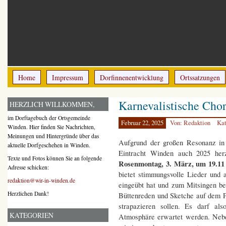
Home
Impressum
Dorfinnenentwicklung
Ortssatzungen
Karnevalistische Ch
HERZLICH WILLKOMMEN,
im Dorftagebuch der Ortsgemeinde
Februar 22, 2025
Von: Redaktion
Kat
Winden. Hier finden Sie Nachrichten,
Meinungen und Hintergründe über das
Aufgrund der großen Resonanz in 
aktuelle Dorfgeschehen in Winden.
Eintracht Winden auch 2025 herz
Texte und Fotos können Sie an folgende
Rosenmontag, 3. März, um 19.11
Adresse schicken:
bietet stimmungsvolle Lieder und a
redaktion@wir-in-winden.de
eingeübt hat und zum Mitsingen be
Herzlichen Dank!
Büttenreden und Sketche auf dem 
strapazieren sollen. Es darf al
KATEGORIEN
Atmosphäre erwartet werden. Neben