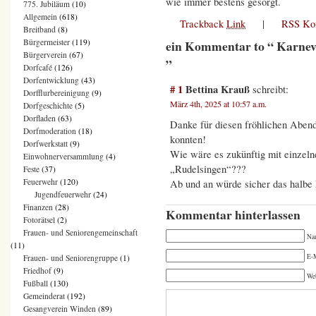
wie immer bestens gesorgt.
775. Jubiläum
(10)
Allgemein
(618)
Trackback
Link
|
RSS Ko
Breitband
(8)
ein Kommentar to “ Karnev
Bürgermeister
(119)
Bürgerverein
(67)
”
Dorfcafé
(126)
Dorfentwicklung
(43)
# 1
Bettina Krauß
schreibt:
Dorfflurbereinigung
(9)
März 4th, 2025 at 10:57 a.m.
Dorfgeschichte
(5)
Dorfladen
(63)
Danke für diesen fröhlichen Abend 
Dorfmoderation
(18)
konnten!
Dorfwerkstatt
(9)
Wie wäre es zukünftig mit einzel
Einwohnerversammlung
(4)
„Rudelsingen“???
Feste
(37)
Feuerwehr
(120)
Ab und an würde sicher das halbe 
Jugendfeuerwehr
(24)
Finanzen
(28)
Kommentar hinterlassen
Fotorätsel
(2)
Frauen- und Seniorengemeinschaft
Na
(11)
E-M
Frauen- und Seniorengruppe
(1)
Friedhof
(9)
We
Fußball
(130)
Gemeinderat
(192)
Gesangverein Winden
(89)