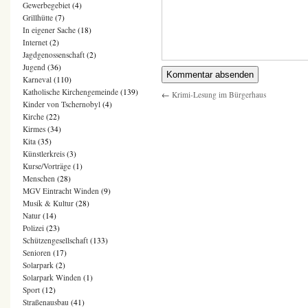
Gewerbegebiet
(4)
Grillhütte
(7)
In eigener Sache
(18)
Internet
(2)
Jagdgenossenschaft
(2)
Jugend
(36)
Karneval
(110)
Katholische Kirchengemeinde
(139)
←
Krimi-Lesung im Bürgerhaus
Kinder von Tschernobyl
(4)
Kirche
(22)
Kirmes
(34)
Kita
(35)
Künstlerkreis
(3)
Kurse/Vorträge
(1)
Menschen
(28)
MGV Eintracht Winden
(9)
Musik & Kultur
(28)
Natur
(14)
Polizei
(23)
Schützengesellschaft
(133)
Senioren
(17)
Solarpark
(2)
Solarpark Winden
(1)
Sport
(12)
Straßenausbau
(41)