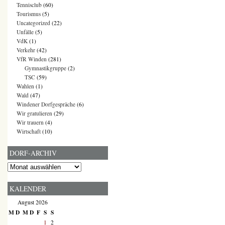
Tennisclub
(60)
Tourismus
(5)
Uncategorized
(22)
Unfälle
(5)
VdK
(1)
Verkehr
(42)
VfR Winden
(281)
Gymnastikgruppe
(2)
TSC
(59)
Wahlen
(1)
Wald
(47)
Windener Dorfgespräche
(6)
Wir gratulieren
(29)
Wir trauern
(4)
Wirtschaft
(10)
DORF-ARCHIV
Dorf-
Archiv
KALENDER
August 2026
M
D
M
D
F
S
S
1
2