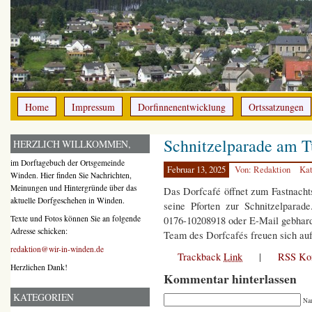
Home
Impressum
Dorfinnenentwicklung
Ortssatzungen
Schnitzelparade am 
HERZLICH WILLKOMMEN,
im Dorftagebuch der Ortsgemeinde
Februar 13, 2025
Von: Redaktion
Kat
Winden. Hier finden Sie Nachrichten,
Meinungen und Hintergründe über das
Das Dorfcafé öffnet zum Fastnac
aktuelle Dorfgeschehen in Winden.
seine Pforten zur Schnitzelparad
Texte und Fotos können Sie an folgende
0176-10208918 oder E-Mail gebhard
Adresse schicken:
Team des Dorfcafés freuen sich au
redaktion@wir-in-winden.de
Trackback
Link
|
RSS Ko
Herzlichen Dank!
Kommentar hinterlassen
KATEGORIEN
Na