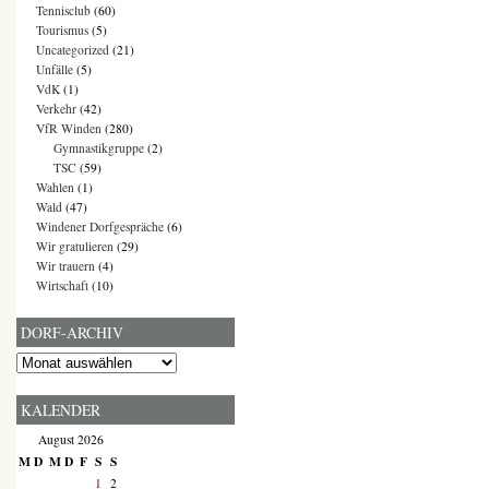
Tennisclub
(60)
Tourismus
(5)
Uncategorized
(21)
Unfälle
(5)
VdK
(1)
Verkehr
(42)
VfR Winden
(280)
Gymnastikgruppe
(2)
TSC
(59)
Wahlen
(1)
Wald
(47)
Windener Dorfgespräche
(6)
Wir gratulieren
(29)
Wir trauern
(4)
Wirtschaft
(10)
DORF-ARCHIV
Dorf-
Archiv
KALENDER
August 2026
M
D
M
D
F
S
S
1
2