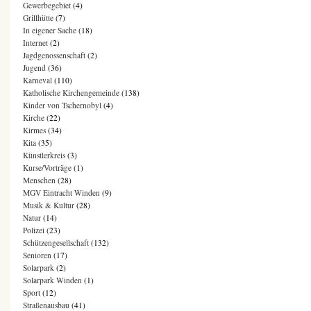
Gewerbegebiet
(4)
Grillhütte
(7)
In eigener Sache
(18)
Internet
(2)
Jagdgenossenschaft
(2)
Jugend
(36)
Karneval
(110)
Katholische Kirchengemeinde
(138)
Kinder von Tschernobyl
(4)
Kirche
(22)
Kirmes
(34)
Kita
(35)
Künstlerkreis
(3)
Kurse/Vorträge
(1)
Menschen
(28)
MGV Eintracht Winden
(9)
Musik & Kultur
(28)
Natur
(14)
Polizei
(23)
Schützengesellschaft
(132)
Senioren
(17)
Solarpark
(2)
Solarpark Winden
(1)
Sport
(12)
Straßenausbau
(41)