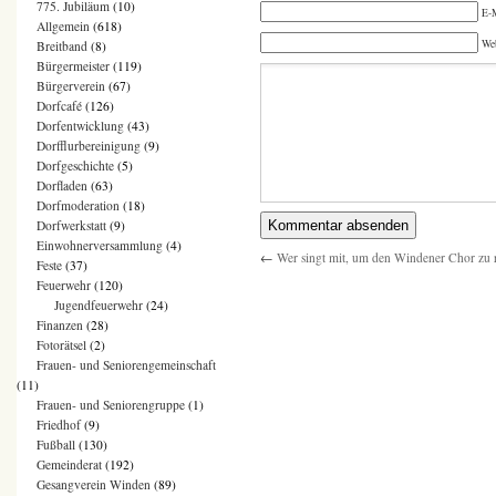
775. Jubiläum
(10)
E-M
Allgemein
(618)
We
Breitband
(8)
Bürgermeister
(119)
Bürgerverein
(67)
Dorfcafé
(126)
Dorfentwicklung
(43)
Dorfflurbereinigung
(9)
Dorfgeschichte
(5)
Dorfladen
(63)
Dorfmoderation
(18)
Dorfwerkstatt
(9)
Einwohnerversammlung
(4)
←
Wer singt mit, um den Windener Chor zu r
Feste
(37)
Feuerwehr
(120)
Jugendfeuerwehr
(24)
Finanzen
(28)
Fotorätsel
(2)
Frauen- und Seniorengemeinschaft
(11)
Frauen- und Seniorengruppe
(1)
Friedhof
(9)
Fußball
(130)
Gemeinderat
(192)
Gesangverein Winden
(89)