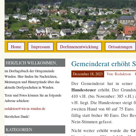
Home
Impressum
Dorfinnenentwicklung
Ortssatzungen
Gemeinderat erhöht S
HERZLICH WILLKOMMEN,
im Dorftagebuch der Ortsgemeinde
Dezember 18, 2023
Von: Redaktion
Winden. Hier finden Sie Nachrichten,
Meinungen und Hintergründe über das
Der Gemeinderat hat in seiner 
aktuelle Dorfgeschehen in Winden.
Hundesteuer
erhöht. Der Grundst
Texte und Fotos können Sie an folgende
410 v.H. (bis November: 385 v.H.) 
Adresse schicken:
v.H. liegt. Die Hundesteuer steigt 
zweiten Hund von 60 auf 75 Euro.
redaktion@wir-in-winden.de
fällig statt bisher 80 Euro. Der B
Herzlichen Dank!
Nein-Stimmen gefasst.
KATEGORIEN
Gr
Nicht weiter erhöht wurde die