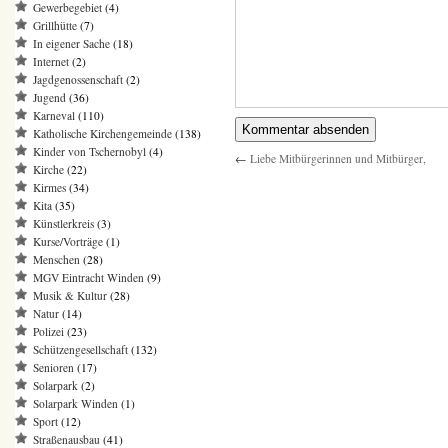
Gewerbegebiet
(4)
Grillhütte
(7)
In eigener Sache
(18)
Internet
(2)
Jagdgenossenschaft
(2)
Jugend
(36)
Karneval
(110)
Katholische Kirchengemeinde
(138)
Kinder von Tschernobyl
(4)
←
Liebe Mitbürgerinnen und Mitbürger,
Kirche
(22)
Kirmes
(34)
Kita
(35)
Künstlerkreis
(3)
Kurse/Vorträge
(1)
Menschen
(28)
MGV Eintracht Winden
(9)
Musik & Kultur
(28)
Natur
(14)
Polizei
(23)
Schützengesellschaft
(132)
Senioren
(17)
Solarpark
(2)
Solarpark Winden
(1)
Sport
(12)
Straßenausbau
(41)