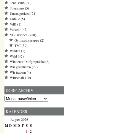
Tennisclub
(60)
Tourismus
(5)
Uncategorized
(21)
Unfälle
(5)
VdK
(1)
Verkehr
(42)
VfR Winden
(280)
Gymnastikgruppe
(2)
TSC
(59)
Wahlen
(1)
Wald
(47)
Windener Dorfgespräche
(6)
Wir gratulieren
(29)
Wir trauern
(4)
Wirtschaft
(10)
DORF-ARCHIV
Dorf-
Archiv
KALENDER
August 2026
M
D
M
D
F
S
S
1
2