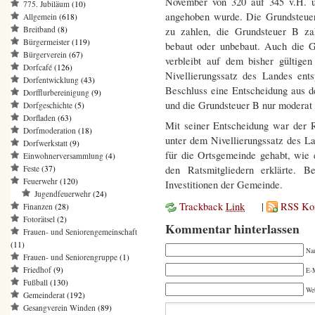
November von 320 auf 345 v.H. u
775. Jubiläum
(10)
angehoben wurde. Die Grundsteuer 
Allgemein
(618)
Breitband
(8)
zu zahlen, die Grundsteuer B za
Bürgermeister
(119)
bebaut oder unbebaut. Auch die G
Bürgerverein
(67)
verbleibt auf dem bisher gültig
Dorfcafé
(126)
Nivellierungssatz des Landes ent
Dorfentwicklung
(43)
Beschluss eine Entscheidung aus d
Dorfflurbereinigung
(9)
und die Grundsteuer B nur moderat
Dorfgeschichte
(5)
Dorfladen
(63)
Mit seiner Entscheidung war der 
Dorfmoderation
(18)
unter dem Nivellierungssatz des L
Dorfwerkstatt
(9)
für die Ortsgemeinde gehabt, wie
Einwohnerversammlung
(4)
den Ratsmitgliedern erklärte. B
Feste
(37)
Feuerwehr
(120)
Investitionen der Gemeinde.
Jugendfeuerwehr
(24)
Trackback
Link
|
RSS Ko
Finanzen
(28)
Fotorätsel
(2)
Kommentar hinterlassen
Frauen- und Seniorengemeinschaft
(11)
Na
Frauen- und Seniorengruppe
(1)
Friedhof
(9)
E-M
Fußball
(130)
We
Gemeinderat
(192)
Gesangverein Winden
(89)