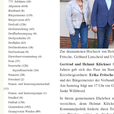
775. Jubiläum
(10)
Allgemein
(618)
Breitband
(8)
Bürgermeister
(119)
Bürgerverein
(67)
Dorfcafé
(126)
Dorfentwicklung
(43)
Dorfflurbereinigung
(9)
Dorfgeschichte
(5)
Dorfladen
(63)
Dorfmoderation
(18)
Zur diamantenen Hochzeit von Helmu
Dorfwerkstatt
(9)
Fritsche, Gebhard Linscheid und 
Einwohnerversammlung
(4)
Feste
(37)
Gertrud und Helmut Klöckner
h
Feuerwehr
(120)
Jahren gab sich das Paar im Stan
Jugendfeuerwehr
(24)
Erika Fritsche
Kreisbeigeordnete
Finanzen
(28)
Fotorätsel
(2)
und der Bürgermeister der Verba
Frauen- und Seniorengemeinschaft
Am Samstag folgt um 17 Uhr ein Go
(11)
Sankt Willibrord.
Frauen- und Seniorengruppe
(1)
In ihrem gemeinamen Eheleben m
Friedhof
(9)
Fußball
(130)
verzichten, denn Helmut Klöc
Gemeinderat
(192)
Kommunalpolitik forderte ihren Tr
Gesangverein Winden
(89)