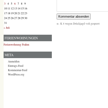
3
4
5
6
7
8
9
10
11
12
13
14
15
16
17
18
19
20
21
22
23
24
25
26
27
28
29
30
31
←
K 4 wegen Drückjagd voll gesperrt
« Juli
FERIENWOHNUNGEN
Ferienwohnung Frahm
META
Anmelden
Eintrags-Feed
Kommentar-Feed
WordPress.org