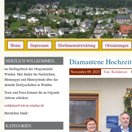
Home
Impressum
Dorfinnenentwicklung
Ortssatzungen
Diamantene Hochzeit
HERZLICH WILLKOMMEN,
im Dorftagebuch der Ortsgemeinde
November 09, 2023
Von: Redaktion
Winden. Hier finden Sie Nachrichten,
Meinungen und Hintergründe über das
aktuelle Dorfgeschehen in Winden.
Texte und Fotos können Sie an folgende
Adresse schicken:
redaktion@wir-in-winden.de
Herzlichen Dank!
KATEGORIEN