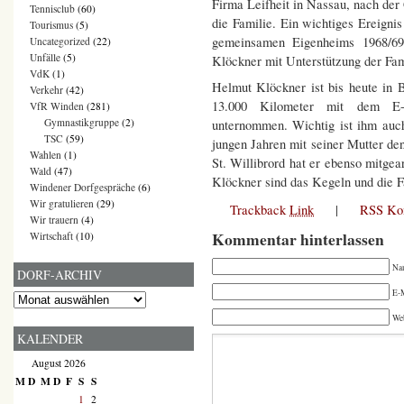
Firma Leifheit in Nassau, nach der
Tennisclub
(60)
die Familie. Ein wichtiges Ereign
Tourismus
(5)
gemeinsamen Eigenheims 1968/
Uncategorized
(22)
Unfälle
(5)
Klöckner mit Unterstützung der Fami
VdK
(1)
Helmut Klöckner ist bis heute in 
Verkehr
(42)
13.000 Kilometer mit dem E-
VfR Winden
(281)
Gymnastikgruppe
(2)
unternommen. Wichtig ist ihm auch
TSC
(59)
jungen Jahren mit seiner Mutter de
Wahlen
(1)
St. Willibrord hat er ebenso mitge
Wald
(47)
Klöckner sind das Kegeln und die 
Windener Dorfgespräche
(6)
Wir gratulieren
(29)
Trackback
Link
|
RSS Ko
Wir trauern
(4)
Kommentar hinterlassen
Wirtschaft
(10)
Na
DORF-ARCHIV
E-M
Dorf-
Archiv
We
KALENDER
August 2026
M
D
M
D
F
S
S
1
2