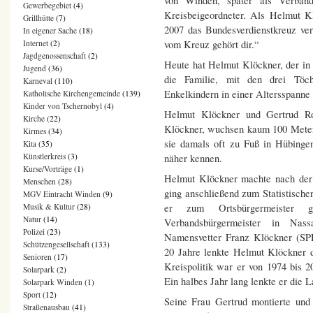
von Winden, später als Verband
Gewerbegebiet
(4)
Kreisbeigeordneter. Als Helmut K
Grillhütte
(7)
2007 das Bundesverdienstkreuz ver
In eigener Sache
(18)
vom Kreuz gehört dir.“
Internet
(2)
Jagdgenossenschaft
(2)
Heute hat Helmut Klöckner, der in 
Jugend
(36)
die Familie, mit den drei Töc
Karneval
(110)
Enkelkindern in einer Altersspanne 
Katholische Kirchengemeinde
(139)
Kinder von Tschernobyl
(4)
Helmut Klöckner und Gertrud R
Kirche
(22)
Klöckner, wuchsen kaum 100 Meter 
Kirmes
(34)
sie damals oft zu Fuß in Hübinge
Kita
(35)
Künstlerkreis
(3)
näher kennen.
Kurse/Vorträge
(1)
Helmut Klöckner machte nach der 
Menschen
(28)
ging anschließend zum Statistisc
MGV Eintracht Winden
(9)
Musik & Kultur
(28)
er zum Ortsbürgermeister 
Natur
(14)
Verbandsbürgermeister in Na
Polizei
(23)
Namensvetter Franz Klöckner (SPD
Schützengesellschaft
(133)
20 Jahre lenkte Helmut Klöckner 
Senioren
(17)
Kreispolitik war er von 1974 bis 2
Solarpark
(2)
Ein halbes Jahr lang lenkte er die 
Solarpark Winden
(1)
Sport
(12)
Seine Frau Gertrud montierte und
Straßenausbau
(41)