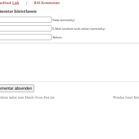
rackback
Link
|
RSS Kommentare
entar hinterlassen
Name (notwendig)
E-Mail (erscheint nicht online) (notwendig)
Website
ützen laden zum Dutch-Oven-Fest ein
Winden feiert Ki