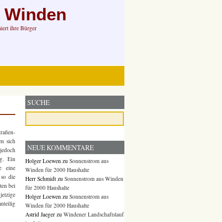
n Winden
ert ihre Bürger
SUCHE
traßen-
en sich
NEUE KOMMENTARE
 jedoch
g. Ein
Holger Loewen
zu
Sonnenstrom aus
e eine
Winden für 2000 Haushalte
so die
Herr Schmidt
zu
Sonnenstrom aus Winden
ten bei
für 2000 Haushalte
etzige
Holger Loewen
zu
Sonnenstrom aus
nteilig
Winden für 2000 Haushalte
Astrid Jaeger
zu
Windener Landschaftslauf