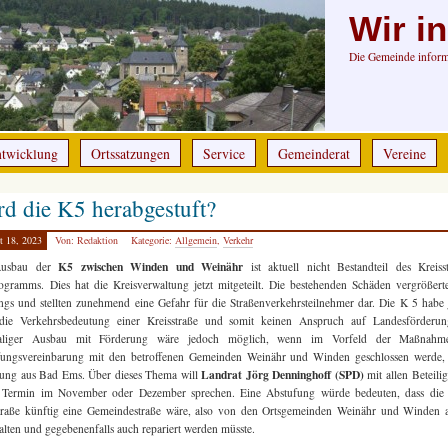
Wir i
Die Gemeinde informi
ntwicklung
Ortssatzungen
Service
Gemeinderat
Vereine
d die K5 herabgestuft?
t 18, 2023
Von: Redaktion
Kategorie:
Allgemein
,
Verkehr
K5 zwischen Winden und Weinähr
Ausbau der
ist aktuell nicht Bestandteil des Kreiss
gramms. Dies hat die Kreisverwaltung jetzt mitgeteilt. Die bestehenden Schäden vergrößert
ings und stellten zunehmend eine Gefahr für die Straßenverkehrsteilnehmer dar. Die K 5 habe
 die Verkehrsbedeutung einer Kreisstraße und somit keinen Anspruch auf Landesförderun
maliger Ausbau mit Förderung wäre jedoch möglich, wenn im Vorfeld der Maßnahm
fungsvereinbarung mit den betroffenen Gemeinden Weinähr und Winden geschlossen werde, 
Landrat
Jörg Denninghoff (SPD)
lung aus Bad Ems. Über dieses Thema will
mit allen Beteilig
 Termin im November oder Dezember sprechen. Eine Abstufung würde bedeuten, dass die j
traße künftig eine Gemeindestraße wäre, also von den Ortsgemeinden Weinähr und Winden a
alten und gegebenenfalls auch repariert werden müsste.