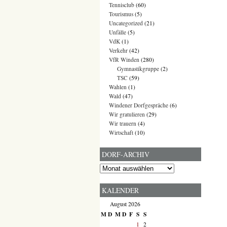
Tennisclub
(60)
Tourismus
(5)
Uncategorized
(21)
Unfälle
(5)
VdK
(1)
Verkehr
(42)
VfR Winden
(280)
Gymnastikgruppe
(2)
TSC
(59)
Wahlen
(1)
Wald
(47)
Windener Dorfgespräche
(6)
Wir gratulieren
(29)
Wir trauern
(4)
Wirtschaft
(10)
DORF-ARCHIV
Dorf-
Archiv
KALENDER
August 2026
M
D
M
D
F
S
S
1
2