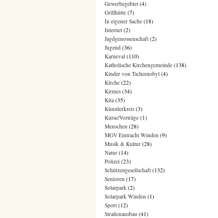
Gewerbegebiet
(4)
Grillhütte
(7)
In eigener Sache
(18)
Internet
(2)
Jagdgenossenschaft
(2)
Jugend
(36)
Karneval
(110)
Katholische Kirchengemeinde
(138)
Kinder von Tschernobyl
(4)
Kirche
(22)
Kirmes
(34)
Kita
(35)
Künstlerkreis
(3)
Kurse/Vorträge
(1)
Menschen
(28)
MGV Eintracht Winden
(9)
Musik & Kultur
(28)
Natur
(14)
Polizei
(23)
Schützengesellschaft
(132)
Senioren
(17)
Solarpark
(2)
Solarpark Winden
(1)
Sport
(12)
Straßenausbau
(41)