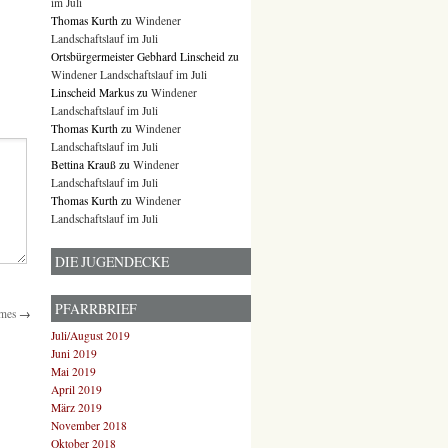
im Juli
Thomas Kurth
zu
Windener
Landschaftslauf im Juli
Ortsbürgermeister Gebhard Linscheid
zu
Windener Landschaftslauf im Juli
Linscheid Markus
zu
Windener
Landschaftslauf im Juli
Thomas Kurth
zu
Windener
Landschaftslauf im Juli
Bettina Krauß
zu
Windener
Landschaftslauf im Juli
Thomas Kurth
zu
Windener
Landschaftslauf im Juli
DIE JUGENDECKE
PFARRBRIEF
rmes
→
Juli/August 2019
Juni 2019
Mai 2019
April 2019
März 2019
November 2018
Oktober 2018