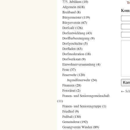
775. Jubiläum
(10)
T
Allgemein
(618)
Komm
Breitband
(8)
Bürgermeister
(119)
Bürgerverein
(67)
Dorfcafé
(126)
Dorfentwicklung
(43)
Dorfflurbereinigung
(9)
Dorfgeschichte
(5)
Dorfladen
(63)
Dorfmoderation
(18)
Dorfwerkstatt
(9)
Einwohnerversammlung
(4)
Feste
(37)
Feuerwehr
(120)
Jugendfeuerwehr
(24)
Finanzen
(28)
Fotorätsel
(2)
←
Sch
Frauen- und Seniorengemeinschaft
(11)
Frauen- und Seniorengruppe
(1)
Friedhof
(9)
Fußball
(130)
Gemeinderat
(192)
Gesangverein Winden
(89)