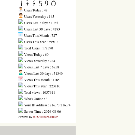
Users Today : 48
Users Yesterday : 145
Users Last 7 days : 1035
Users Last 30 days : 4283
Users This Month : 727
Users This Year : 39910
Total Users : 178590
Views Today : 60
Views Yesterday : 224
Views Last 7 days : 6858
Views Last 30 days : 31340
Views This Month : 1185
Views This Year : 223810
Total views : 1057611
Who's Online : 3
Your IP Address : 216.73.216.74
Server Time : 2026-08-06
Powered By
WPS Visitor Counter