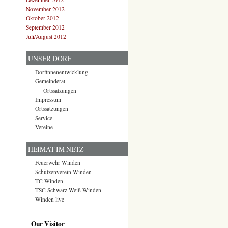
November 2012
Oktober 2012
September 2012
Juli/August 2012
UNSER DORF
Dorfinnenentwicklung
Gemeinderat
Ortssatzungen
Impressum
Ortssatzungen
Service
Vereine
HEIMAT IM NETZ
Feuerwehr Winden
Schützenverein Winden
TC Winden
TSC Schwarz-Weiß Winden
Winden live
Our Visitor