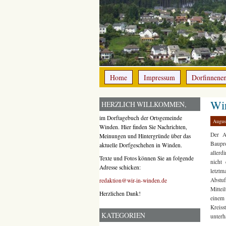
Home
Impressum
Dorfinnene
Wir
HERZLICH WILLKOMMEN,
im Dorftagebuch der Ortsgemeinde
Augus
Winden. Hier finden Sie Nachrichten,
Der 
Meinungen und Hintergründe über das
Baupro
aktuelle Dorfgeschehen in Winden.
allerd
Texte und Fotos können Sie an folgende
nicht
Adresse schicken:
letzt
Abstu
redaktion@wir-in-winden.de
Mittei
Herzlichen Dank!
einem
Kreiss
KATEGORIEN
unterh