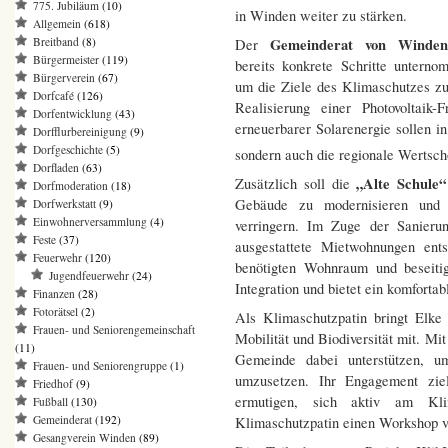
775. Jubiläum
(10)
in Winden weiter zu stärken.
Allgemein
(618)
Gemeinderat von Winde
Breitband
(8)
Der
Bürgermeister
(119)
bereits konkrete Schritte unterno
Bürgerverein
(67)
um die Ziele des Klimaschutzes zu
Dorfcafé
(126)
Realisierung einer Photovoltaik
Dorfentwicklung
(43)
erneuerbarer Solarenergie sollen i
Dorfflurbereinigung
(9)
Dorfgeschichte
(5)
sondern auch die regionale Wertsch
Dorfladen
(63)
„Alte Schule“
Zusätzlich soll die
Dorfmoderation
(18)
Gebäude zu modernisieren und g
Dorfwerkstatt
(9)
Einwohnerversammlung
(4)
verringern. Im Zuge der Sanierun
Feste
(37)
ausgestattete Mietwohnungen ents
Feuerwehr
(120)
benötigten Wohnraum und beseitig
Jugendfeuerwehr
(24)
Integration und bietet ein komfort
Finanzen
(28)
Fotorätsel
(2)
Als Klimaschutzpatin bringt Elke
Frauen- und Seniorengemeinschaft
Mobilität und Biodiversität mit. Mi
(11)
Gemeinde dabei unterstützen, um
Frauen- und Seniorengruppe
(1)
umzusetzen. Ihr Engagement zie
Friedhof
(9)
ermutigen, sich aktiv am Kl
Fußball
(130)
Gemeinderat
(192)
Klimaschutzpatin einen Workshop v
Gesangverein Winden
(89)