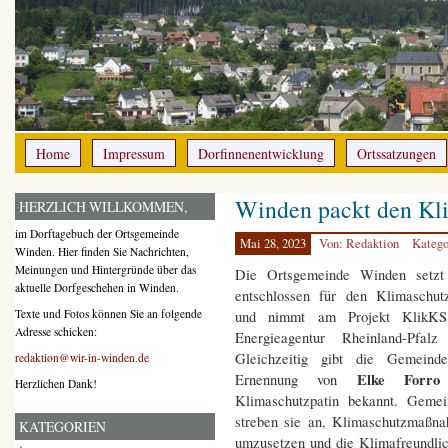
Home
Impressum
Dorfinnenentwicklung
Ortssatzungen
Winden packt den Kl
HERZLICH WILLKOMMEN,
im Dorftagebuch der Ortsgemeinde
Mai 28, 2023
Von: Redaktion
Katego
Winden. Hier finden Sie Nachrichten,
Meinungen und Hintergründe über das
Die Ortsgemeinde Winden setzt
aktuelle Dorfgeschehen in Winden.
entschlossen für den Klimaschut
Texte und Fotos können Sie an folgende
und nimmt am Projekt KlikKS
Adresse schicken:
Energieagentur Rheinland-Pfalz 
Gleichzeitig gibt die Gemeind
redaktion@wir-in-winden.de
Elke Forro
Ernennung von
Herzlichen Dank!
Klimaschutzpatin bekannt. Geme
streben sie an, Klimaschutzmaßn
KATEGORIEN
umzusetzen und die Klimafreundlic