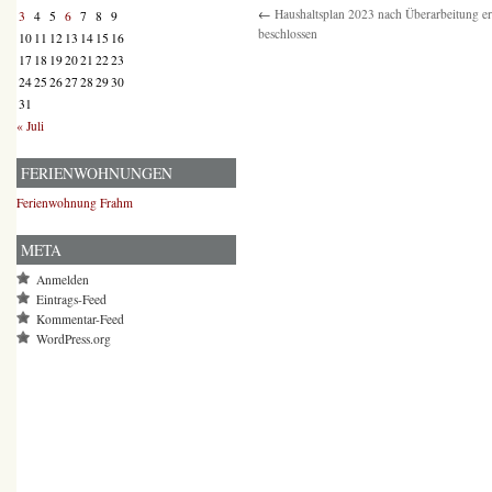
←
Haushaltsplan 2023 nach Überarbeitung e
3
4
5
6
7
8
9
beschlossen
10
11
12
13
14
15
16
17
18
19
20
21
22
23
24
25
26
27
28
29
30
31
« Juli
FERIENWOHNUNGEN
Ferienwohnung Frahm
META
Anmelden
Eintrags-Feed
Kommentar-Feed
WordPress.org