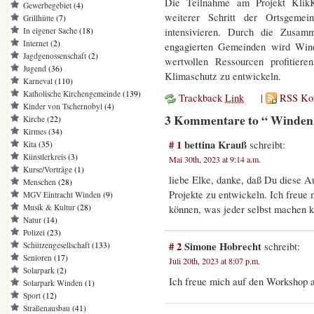
Die Teilnahme am Projekt KlikK
Gewerbegebiet
(4)
weiterer Schritt der Ortsgeme
Grillhütte
(7)
In eigener Sache
(18)
intensivieren. Durch die Zusam
Internet
(2)
engagierten Gemeinden wird Wind
Jagdgenossenschaft
(2)
wertvollen Ressourcen profitier
Jugend
(36)
Klimaschutz zu entwickeln.
Karneval
(110)
Katholische Kirchengemeinde
(139)
Trackback
Link
|
RSS Ko
Kinder von Tschernobyl
(4)
3 Kommentare to “ Winden 
Kirche
(22)
Kirmes
(34)
# 1
bettina Krauß
schreibt:
Kita
(35)
Künstlerkreis
(3)
Mai 30th, 2023 at 9:14 a.m.
Kurse/Vorträge
(1)
liebe Elke, danke, daß Du diese 
Menschen
(28)
Projekte zu entwickeln. Ich freue
MGV Eintracht Winden
(9)
Musik & Kultur
(28)
können, was jeder selbst machen 
Natur
(14)
Polizei
(23)
# 2
Simone Hobrecht
schreibt:
Schützengesellschaft
(133)
Senioren
(17)
Juli 20th, 2023 at 8:07 p.m.
Solarpark
(2)
Ich freue mich auf den Workshop a
Solarpark Winden
(1)
Sport
(12)
Straßenausbau
(41)