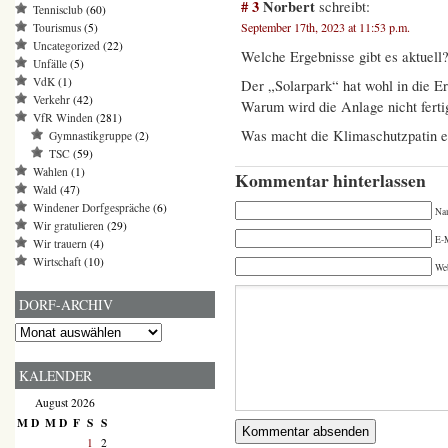
# 3
Norbert
schreibt:
Tennisclub
(60)
September 17th, 2023 at 11:53 p.m.
Tourismus
(5)
Uncategorized
(22)
Welche Ergebnisse gibt es aktuell
Unfälle
(5)
VdK
(1)
Der „Solarpark“ hat wohl in die Er
Verkehr
(42)
Warum wird die Anlage nicht fertig
VfR Winden
(281)
Was macht die Klimaschutzpatin ei
Gymnastikgruppe
(2)
TSC
(59)
Wahlen
(1)
Kommentar hinterlassen
Wald
(47)
Windener Dorfgespräche
(6)
Na
Wir gratulieren
(29)
E-M
Wir trauern
(4)
Wirtschaft
(10)
We
DORF-ARCHIV
Dorf-
Archiv
KALENDER
August 2026
M
D
M
D
F
S
S
1
2