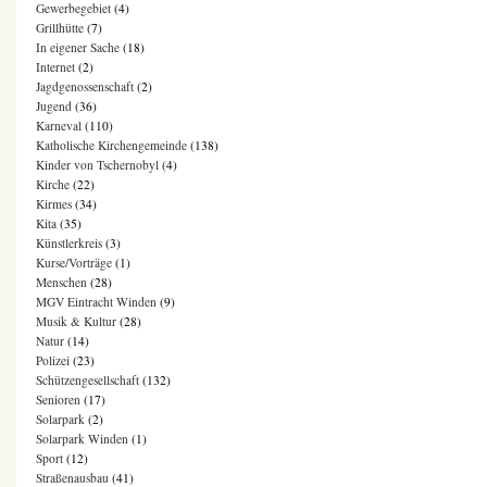
Gewerbegebiet
(4)
Grillhütte
(7)
In eigener Sache
(18)
Internet
(2)
Jagdgenossenschaft
(2)
Jugend
(36)
Karneval
(110)
Katholische Kirchengemeinde
(138)
Kinder von Tschernobyl
(4)
Kirche
(22)
Kirmes
(34)
Kita
(35)
Künstlerkreis
(3)
Kurse/Vorträge
(1)
Menschen
(28)
MGV Eintracht Winden
(9)
Musik & Kultur
(28)
Natur
(14)
Polizei
(23)
Schützengesellschaft
(132)
Senioren
(17)
Solarpark
(2)
Solarpark Winden
(1)
Sport
(12)
Straßenausbau
(41)