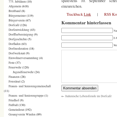
spätestens 10. September schr
775. Jubiläum
(10)
einzureichen.
Allgemein
(618)
Breitband
(8)
Trackback
Link
|
RSS Ko
Bürgermeister
(119)
Bürgerverein
(67)
Kommentar hinterlassen
Dorfcafé
(126)
Dorfentwicklung
(43)
Na
Dorfflurbereinigung
(9)
E-M
Dorfgeschichte
(5)
Dorfladen
(63)
We
Dorfmoderation
(18)
Dorfwerkstatt
(9)
Einwohnerversammlung
(4)
Feste
(37)
Feuerwehr
(120)
Jugendfeuerwehr
(24)
Finanzen
(28)
Fotorätsel
(2)
Frauen- und Seniorengemeinschaft
(11)
Frauen- und Seniorengruppe
(1)
←
Italienische Lebensfreude im Dorfcafé
Friedhof
(9)
Fußball
(130)
Gemeinderat
(192)
Gesangverein Winden
(89)