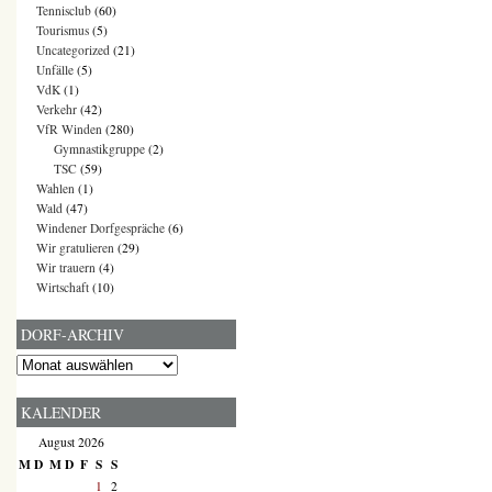
Tennisclub
(60)
Tourismus
(5)
Uncategorized
(21)
Unfälle
(5)
VdK
(1)
Verkehr
(42)
VfR Winden
(280)
Gymnastikgruppe
(2)
TSC
(59)
Wahlen
(1)
Wald
(47)
Windener Dorfgespräche
(6)
Wir gratulieren
(29)
Wir trauern
(4)
Wirtschaft
(10)
DORF-ARCHIV
Dorf-
Archiv
KALENDER
August 2026
M
D
M
D
F
S
S
1
2