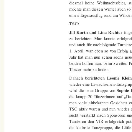
diesmal keine Weihnachtsfeier, s
möchte man diesen Winter auch so b
einen Tagesausflug rund um Winde
TSC:
Jill Kurth und Lina Richter
fing
zu berichten. Man konnte erfolgr
und auch für nachfolgende Turniere
1. April, war eben so von Erfolg g
Jahr hat man nun schon sechs neu
beiden hoffen nun, beim zweiten Pr
Tänzer mehr zu finden.
Leonie Klei
Danach berichteten
wieder eine Erwachsenen-Tanzgrupp
Sophie 
wird die neue Gruppe von
„Da
die knapp 20 Tänzerinnen auf
man viele altbekannte Gesichter e
TSC aktiv waren und nun wieder 
sucht verstärkt nach Sponsoren un
Turnieren den VfR erfolgreich prä
die kleinste Tanzgruppe, die Little