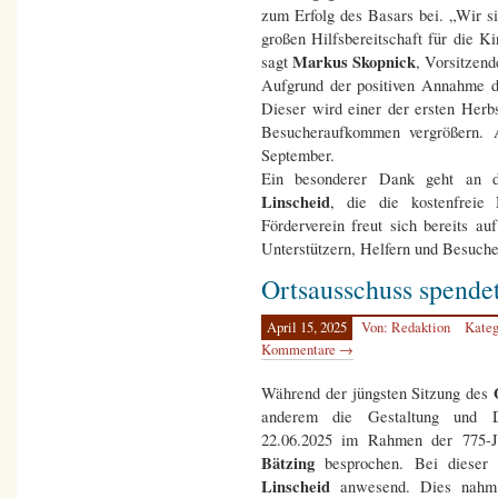
zum Erfolg des Basars bei. „Wir si
großen Hilfsbereitschaft für die K
Markus Skopnick
sagt
, Vorsitzend
Aufgrund der positiven Annahme de
Dieser wird einer der ersten Herb
Besucheraufkommen vergrößern.
September.
Ein besonderer Dank geht an 
Linscheid
, die die kostenfreie
Förderverein freut sich bereits a
Unterstützern, Helfern und Besuche
Ortsausschuss spende
April 15, 2025
Von: Redaktion
Kateg
Kommentare →
Während der jüngsten Sitzung des
anderem die Gestaltung und Du
22.06.2025 im Rahmen der 775-
Bätzing
besprochen. Bei dieser 
Linscheid
anwesend. Dies nahm