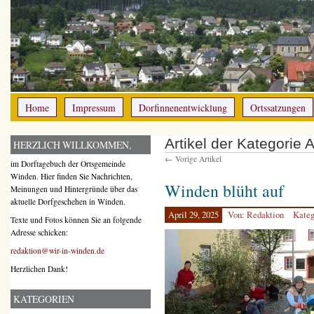
Home
Impressum
Dorfinnenentwicklung
Ortssatzungen
Artikel der Kategorie A
HERZLICH WILLKOMMEN,
← Vorige Artikel
im Dorftagebuch der Ortsgemeinde
Winden. Hier finden Sie Nachrichten,
Winden blüht auf
Meinungen und Hintergründe über das
aktuelle Dorfgeschehen in Winden.
April 29, 2025
Von: Redaktion
Kateg
Texte und Fotos können Sie an folgende
Adresse schicken:
redaktion@wir-in-winden.de
Herzlichen Dank!
KATEGORIEN