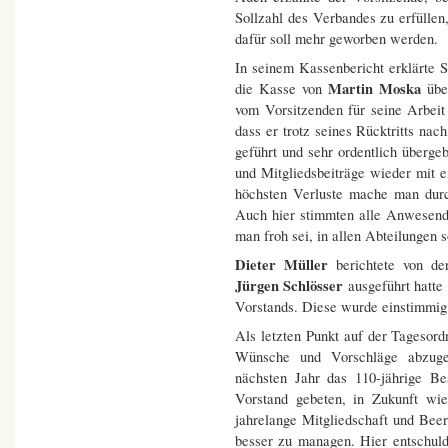
Sollzahl des Verbandes zu erfüllen
dafür soll mehr geworben werden.
In seinem Kassenbericht erklärte
Martin Moska
die Kasse von
übe
vom Vorsitzenden für seine Arbeit
dass er trotz seines Rücktritts nac
geführt und sehr ordentlich überge
und Mitgliedsbeiträge wieder mit 
höchsten Verluste mache man durch
Auch hier stimmten alle Anwesen
man froh sei, in allen Abteilungen 
Dieter Müller
berichtete von d
Jürgen Schlösser
ausgeführt hatte
Vorstands. Diese wurde einstimmig e
Als letzten Punkt auf der Tagesor
Wünsche und Vorschläge abzuge
nächsten Jahr das 110-jährige B
Vorstand gebeten, in Zukunft wi
jahrelange Mitgliedschaft und Bee
besser zu managen. Hier entschul