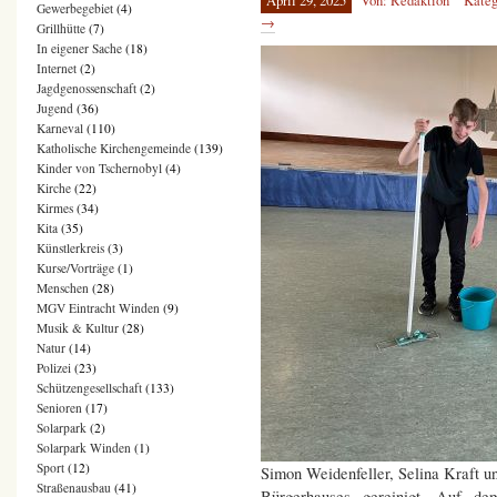
April 29, 2025
Von: Redaktion
Kateg
Gewerbegebiet
(4)
→
Grillhütte
(7)
In eigener Sache
(18)
Internet
(2)
Jagdgenossenschaft
(2)
Jugend
(36)
Karneval
(110)
Katholische Kirchengemeinde
(139)
Kinder von Tschernobyl
(4)
Kirche
(22)
Kirmes
(34)
Kita
(35)
Künstlerkreis
(3)
Kurse/Vorträge
(1)
Menschen
(28)
MGV Eintracht Winden
(9)
Musik & Kultur
(28)
Natur
(14)
Polizei
(23)
Schützengesellschaft
(133)
Senioren
(17)
Solarpark
(2)
Solarpark Winden
(1)
Sport
(12)
Simon Weidenfeller, Selina Kraft 
Straßenausbau
(41)
Bürgerhauses gereinigt. Auf de