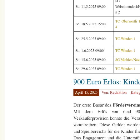
SG
So, 11.5.2025 09:00
Welschneudorf/
n 2
TC Oberwerth 
So, 18.5.2025 15:00
4
So, 25.5.2025 09:00
TC Winden 1
So, 1.6.2025 09:00
TC Winden 1
So, 15.6.2025 09:00
SG Miehlen/Nast
So, 29.6.2025 09:00
TC Winden 1
900 Euro Erlös: Kinde
April 15, 2025
Von: Redaktion
Kateg
Förderverein
Der erste Basar des
Mit dem Erlös von rund 90
Verkäuferprovision konnte die Ver
vorantreiben. Diese Gelder werden
und Spielbereichs für die Kinder fli
Das Engagement und die Unterstüt