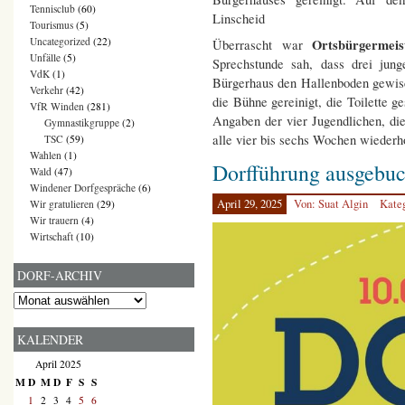
Tennisclub
(60)
Linscheid
Tourismus
(5)
Uncategorized
(22)
Ortsbürgermei
Überrascht war
Unfälle
(5)
Sprechstunde sah, dass drei jun
VdK
(1)
Bürgerhaus den Hallenboden gewisch
Verkehr
(42)
die Bühne gereinigt, die Toilette 
VfR Winden
(281)
Angaben der vier Jugendlichen, d
Gymnastikgruppe
(2)
alle vier bis sechs Wochen wiederho
TSC
(59)
Wahlen
(1)
Dorfführung ausgebuc
Wald
(47)
Windener Dorfgespräche
(6)
April 29, 2025
Von: Suat Algin
Kate
Wir gratulieren
(29)
Wir trauern
(4)
Wirtschaft
(10)
DORF-ARCHIV
Dorf-
Archiv
KALENDER
April 2025
M
D
M
D
F
S
S
1
2
3
4
5
6