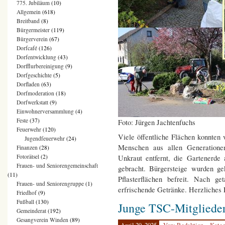
775. Jubiläum
(10)
Allgemein
(618)
Breitband
(8)
Bürgermeister
(119)
Bürgerverein
(67)
Dorfcafé
(126)
Dorfentwicklung
(43)
Dorfflurbereinigung
(9)
Dorfgeschichte
(5)
Dorfladen
(63)
Dorfmoderation
(18)
Dorfwerkstatt
(9)
Einwohnerversammlung
(4)
Feste
(37)
Foto: Jürgen Jachtenfuchs
Feuerwehr
(120)
Viele öffentliche Flächen konnten
Jugendfeuerwehr
(24)
Menschen aus allen Generatione
Finanzen
(28)
Fotorätsel
(2)
Unkraut entfernt, die Gartenerde
Frauen- und Seniorengemeinschaft
gebracht. Bürgersteige wurden ge
(11)
Pflasterflächen befreit. Nach g
Frauen- und Seniorengruppe
(1)
erfrischende Getränke. Herzliches
Friedhof
(9)
Fußball
(130)
Junge TSC-Mitglieder
Gemeinderat
(192)
Gesangverein Winden
(89)