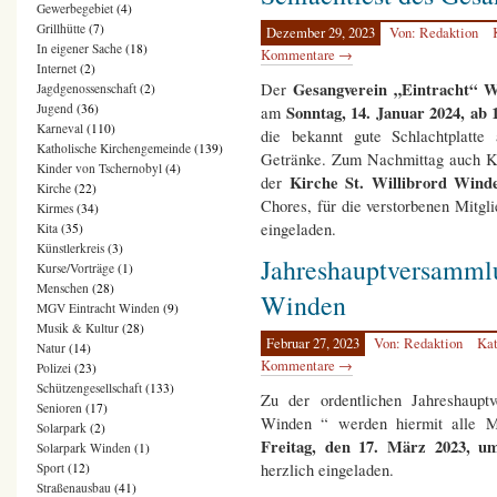
Gewerbegebiet
(4)
Grillhütte
(7)
Dezember 29, 2023
Von: Redaktion
In eigener Sache
(18)
Kommentare →
Internet
(2)
Gesangverein „Eintracht“ 
Der
Jagdgenossenschaft
(2)
Jugend
(36)
Sonntag, 14. Januar 2024, ab 
am
Karneval
(110)
die bekannt gute Schlachtplatte 
Katholische Kirchengemeinde
(139)
Getränke. Zum Nachmittag auch Ka
Kinder von Tschernobyl
(4)
Kirche St. Willibrord Win
der
Kirche
(22)
Chores, für die verstorbenen Mitgli
Kirmes
(34)
eingeladen.
Kita
(35)
Künstlerkreis
(3)
Jahreshauptversammlu
Kurse/Vorträge
(1)
Menschen
(28)
Winden
MGV Eintracht Winden
(9)
Musik & Kultur
(28)
Februar 27, 2023
Von: Redaktion
Kat
Natur
(14)
Kommentare →
Polizei
(23)
Schützengesellschaft
(133)
Zu der ordentlichen Jahreshaup
Senioren
(17)
Winden “ werden hiermit alle Mit
Solarpark
(2)
Freitag, den 17. März 2023, u
Solarpark Winden
(1)
herzlich eingeladen.
Sport
(12)
Straßenausbau
(41)