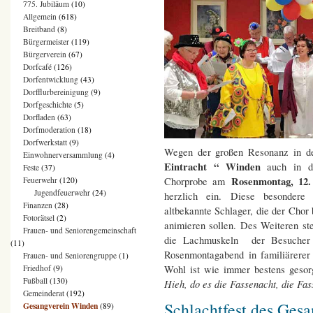
775. Jubiläum
(10)
Allgemein
(618)
Breitband
(8)
Bürgermeister
(119)
Bürgerverein
(67)
Dorfcafé
(126)
Dorfentwicklung
(43)
Dorfflurbereinigung
(9)
Dorfgeschichte
(5)
Dorfladen
(63)
Dorfmoderation
(18)
Dorfwerkstatt
(9)
Wegen der großen Resonanz in de
Einwohnerversammlung
(4)
Eintracht “ Winden
auch in di
Feste
(37)
Rosenmontag, 12.
Chorprobe am
Feuerwehr
(120)
Jugendfeuerwehr
(24)
herzlich ein. Diese besondere 
Finanzen
(28)
altbekannte Schlager, die der Chor 
Fotorätsel
(2)
animieren sollen. Des Weiteren s
Frauen- und Seniorengemeinschaft
die Lachmuskeln der Besucher s
(11)
Rosenmontagabend in familiärerer
Frauen- und Seniorengruppe
(1)
Wohl ist wie immer bestens geso
Friedhof
(9)
Fußball
(130)
Hieh, do es die Fassenacht, die Fas
Gemeinderat
(192)
Schlachtfest des Gesa
Gesangverein Winden
(89)