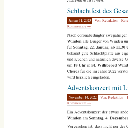
Schlachtfest des Gesa
Januar 11, 2023
Von: Redaktion
Kate
Kommentare →
Nach coronabedingter zweijähriger
Winden
alle Bürger von Winden un
Sonntag, 22. Januar, ab 11.30
für
bekannt gute Schlachtplatte aus ei
und Kuchen und natürlich diverse 
18 Uhr
St. Willibrord Win
um
in
Chores für die im Jahre 2022 versto
wird herzlich eingeladen.
Adventskonzert mit L
November 14, 2022
Von: Redaktion
Kommentare →
Ein Adventskonzert der etwas ander
Winden
Sonntag, 4. Dezembe
am
Vorgesehen ist, dass nicht nur der