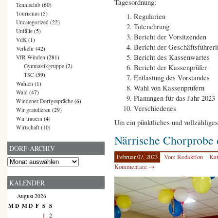
Tagesordnung:
Tennisclub
(60)
Tourismus
(5)
Regularien
Uncategorized
(22)
Totenehrung
Unfälle
(5)
Bericht der Vorsitzenden
VdK
(1)
Bericht der Geschäftsführeri
Verkehr
(42)
Bericht des Kassenwartes
VfR Winden
(281)
Gymnastikgruppe
(2)
Bericht der Kassenprüfer
TSC
(59)
Entlastung des Vorstandes
Wahlen
(1)
Wahl von Kassenprüfern
Wald
(47)
Planungen für das Jahr 2023
Windener Dorfgespräche
(6)
Verschiedenes
Wir gratulieren
(29)
Wir trauern
(4)
Um ein pünktliches und vollzählige
Wirtschaft
(10)
Närrische Chorprobe 
DORF-ARCHIV
Februar 07, 2023
Von: Redaktion
Kat
Dorf-
Kommentare →
Archiv
KALENDER
August 2026
M
D
M
D
F
S
S
1
2