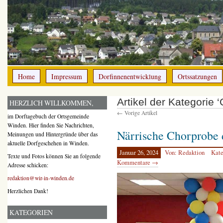
Home
Impressum
Dorfinnenentwicklung
Ortssatzungen
Artikel der Kategorie
HERZLICH WILLKOMMEN,
← Vorige Artikel
im Dorftagebuch der Ortsgemeinde
Winden. Hier finden Sie Nachrichten,
Närrische Chorprobe 
Meinungen und Hintergründe über das
aktuelle Dorfgeschehen in Winden.
Januar 26, 2024
Von: Redaktion
Kate
Texte und Fotos können Sie an folgende
Kommentare →
Adresse schicken:
redaktion@wir-in-winden.de
Herzlichen Dank!
KATEGORIEN