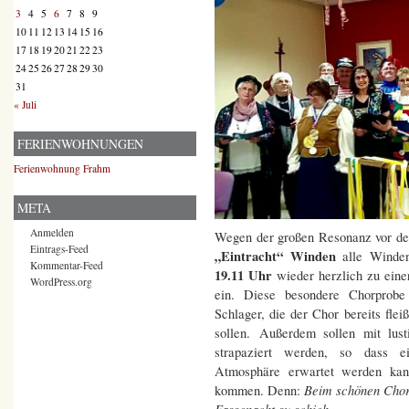
3
4
5
6
7
8
9
10
11
12
13
14
15
16
17
18
19
20
21
22
23
24
25
26
27
28
29
30
31
« Juli
FERIENWOHNUNGEN
Ferienwohnung Frahm
META
Anmelden
Wegen der großen Resonanz vor der
Eintrags-Feed
„Eintracht“ Winden
alle Winde
Kommentar-Feed
19.11 Uhr
wieder herzlich zu eine
WordPress.org
ein. Diese besondere Chorprobe 
Schlager, die der Chor bereits fle
sollen. Außerdem sollen mit lus
strapaziert werden, so dass e
Atmosphäre erwartet werden kann
Beim schönen Chor 
kommen. Denn:
Fassenacht su schieh.