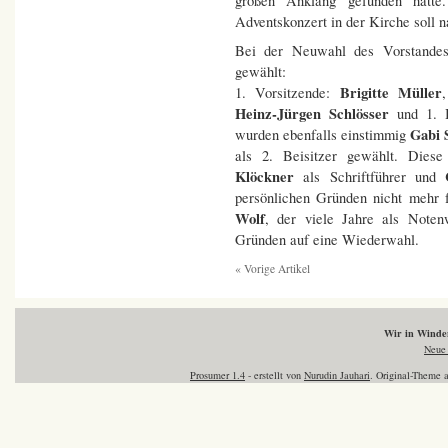
großen Anklang gefunden hatt
Adventskonzert in der Kirche soll n
Bei der Neuwahl des Vorstandes
gewählt:
Brigitte Müller
1. Vorsitzende:
Heinz-Jürgen Schlösser
und 1. B
Gabi 
wurden ebenfalls einstimmig
als 2. Beisitzer gewählt. Dies
Klöckner
C
als Schriftführer und
persönlichen Gründen nicht mehr 
Wolf
, der viele Jahre als Notenw
Gründen auf eine Wiederwahl.
« Vorige Artikel
Wir in Wind
Neue 
Prosumer 1.4
- erstellt von
Nurudin Jauhari
. Original-Theme 