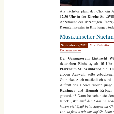
Als nächstes plant der Chor ein 
17.30 Uhr
Kirche St. „Wi
in der
Anbetracht der derzeitigen Energ
Raumtemperatur in Kirchengebäuden 
Musikalischer Nachmi
September 25, 2022
Von: Redaktion
Kommentare →
Gesangverein Eintracht W
Der
deutschen Einheit), ab 15 Uhr
Pfarrheim St. Willibrord
ein. Di
großen Auswahl selbstgebackener
Getränke. Auch musikalisch wird 
Auftritt des Chores wollen junge
Reisinger
Hannah Kröne
und
geworden? Dann besuchen sie den 
„Wir sind der Chor im sch
lautet:
haben viel Spaß beim Singen im Ch
vor, so freu’n wir uns auf Sie bei