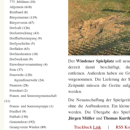
775. Jubiläum
(10)
Allgemein
(618)
Breitband
(8)
Bürgermeister
(119)
Bürgerverein
(67)
Dorfcafé
(126)
Dorfentwicklung
(43)
Dorfflurbereinigung
(9)
Dorfgeschichte
(5)
Dorfladen
(63)
Dorfmoderation
(18)
Dorfwerkstatt
(9)
Windener Spielplatz
Der
soll neu
Einwohnerversammlung
(4)
derzeit damit beschäftigt, d
Feste
(37)
entfernen. Außerdem haben sie Gr
Feuerwehr
(120)
vorgenommen. Die Lieferung der Sp
Jugendfeuerwehr
(24)
Zeitpunkt müssen die Geräte auf
Finanzen
(28)
Fotorätsel
(2)
werden.
Frauen- und Seniorengemeinschaft
Die Neuanschaffung der Spielgerä
(11)
ohne die Aufbaukosten. Ein klein
Frauen- und Seniorengruppe
(1)
werden. Die Übergabe des Spiel
Friedhof
(9)
Fußball
(130)
Jürgen Müller
Thomas Kurt
und
Gemeinderat
(192)
Trackback
Link
|
RSS Ko
Gesangverein Winden
(89)