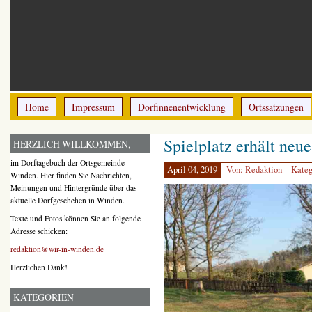
Home
Impressum
Dorfinnenentwicklung
Ortssatzungen
Spielplatz erhält neue
HERZLICH WILLKOMMEN,
im Dorftagebuch der Ortsgemeinde
April 04, 2019
Von: Redaktion
Kateg
Winden. Hier finden Sie Nachrichten,
Meinungen und Hintergründe über das
aktuelle Dorfgeschehen in Winden.
Texte und Fotos können Sie an folgende
Adresse schicken:
redaktion@wir-in-winden.de
Herzlichen Dank!
KATEGORIEN