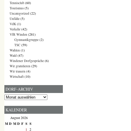
Tennisclub
(60)
Tourismus
(5)
Uncategorized
(22)
Unfälle
(5)
VdK
(1)
Verkehr
(42)
VfR Winden
(281)
Gymnastikgruppe
(2)
TSC
(59)
Wahlen
(1)
Wald
(47)
Windener Dorfgespräche
(6)
Wir gratulieren
(29)
Wir trauern
(4)
Wirtschaft
(10)
DORF-ARCHIV
Dorf-
Archiv
KALENDER
August 2026
M
D
M
D
F
S
S
1
2