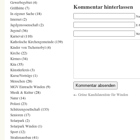
Gewerbegebiet
(4)
Kommentar hinterlassen
Grillhütte
(7)
In eigener Sache
(18)
Na
Internet
(2)
Jagdgenossenschaft
(2)
E-M
Jugend
(36)
We
Karneval
(110)
Katholische Kirchengemeinde
(139)
Kinder von Tschernobyl
(4)
Kirche
(22)
Kirmes
(34)
Kita
(35)
Künstlerkreis
(3)
Kurse/Vorträge
(1)
Menschen
(28)
MGV Eintracht Winden
(9)
Musik & Kultur
(28)
←
Grüne Kandidatenliste für Winden
Natur
(14)
Polizei
(23)
Schützengesellschaft
(133)
Senioren
(17)
Solarpark
(2)
Solarpark Winden
(1)
Sport
(12)
Straßenausbau
(41)