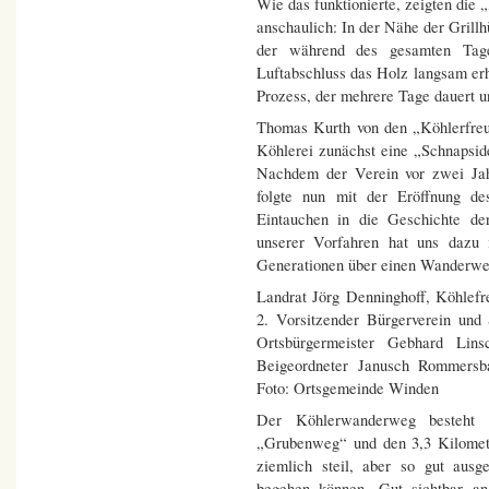
Wie das funktionierte, zeigten die
anschaulich: In der Nähe der Grillh
der während des gesamten Tage
Luftabschluss das Holz langsam erhi
Prozess, der mehrere Tage dauert 
Thomas Kurth von den „Köhlerfreu
Köhlerei zunächst eine „Schnapsid
Nachdem der Verein vor zwei Jahr
folgte nun mit der Eröffnung d
Eintauchen in die Geschichte d
unserer Vorfahren hat uns dazu
Generationen über einen Wanderweg
Landrat Jörg Denninghoff, Köhlef
2. Vorsitzender Bürgerverein un
Ortsbürgermeister Gebhard Lin
Beigeordneter Janusch Rommersb
Foto: Ortsgemeinde Winden
Der Köhlerwanderweg besteht 
„Grubenweg“ und den 3,3 Kilomet
ziemlich steil, aber so gut ausg
begehen können. Gut sichtbar a