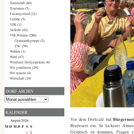
Tennisclub
(60)
Tourismus
(5)
Uncategorized
(21)
Unfälle
(5)
VdK
(1)
Verkehr
(42)
VfR Winden
(280)
Gymnastikgruppe
(2)
TSC
(59)
Wahlen
(1)
Wald
(47)
Windener Dorfgespräche
(6)
Wir gratulieren
(29)
Wir trauern
(4)
Wirtschaft
(10)
DORF-ARCHIV
Dorf-
Archiv
KALENDER
Bürgermei
Vor dem Dorfcafé lud
August 2026
Bratwurst ein. In lockerer Atmos
M
D
M
D
F
S
S
Gespräch zu kommen, Fragen zu 
1
2