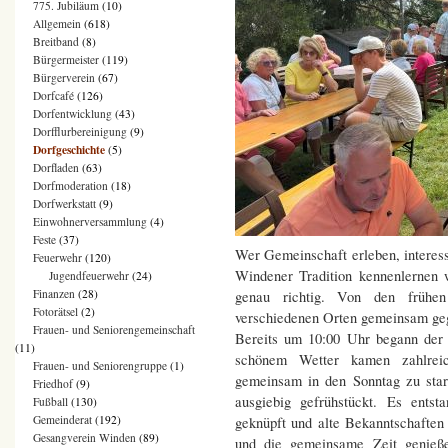
775. Jubiläum
(10)
Allgemein
(618)
Breitband
(8)
Bürgermeister
(119)
Bürgerverein
(67)
Dorfcafé
(126)
Dorfentwicklung
(43)
Dorfflurbereinigung
(9)
Dorfgeschichte
(5)
Dorfladen
(63)
Dorfmoderation
(18)
Dorfwerkstatt
(9)
Einwohnerversammlung
(4)
Feste
(37)
Wer Gemeinschaft erleben, interess
Feuerwehr
(120)
Windener Tradition kennenlernen 
Jugendfeuerwehr
(24)
Finanzen
(28)
genau richtig. Von den früh
Fotorätsel
(2)
verschiedenen Orten gemeinsam gege
Frauen- und Seniorengemeinschaft
Bereits um 10:00 Uhr begann der
(11)
schönem Wetter kamen zahlre
Frauen- und Seniorengruppe
(1)
gemeinsam in den Sonntag zu star
Friedhof
(9)
ausgiebig gefrühstückt. Es ents
Fußball
(130)
Gemeinderat
(192)
geknüpft und alte Bekanntschafte
Gesangverein Winden
(89)
und die gemeinsame Zeit genieß