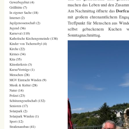
Gewerbegebiet
(4)
machen das Leben und den Zusamme
Grillhütte
(7)
Dorfca
Am Nachmittag öffnete das
In eigener Sache
(18)
mit großem ehrenamtlichem Engag
Internet
(2)
Treffpunkt für Menschen aus Wind
Jagdgenossenschaft
(2)
Jugend
(36)
selbst gebackenem Kuchen ve
Karneval
(110)
Sonntagnachmittag.
Katholische Kirchengemeinde
(138)
Kinder von Tschernobyl
(4)
Kirche
(22)
Kirmes
(34)
Kita
(35)
Künstlerkreis
(3)
Kurse/Vorträge
(1)
Menschen
(28)
MGV Eintracht Winden
(9)
Musik & Kultur
(28)
Natur
(14)
Polizei
(23)
Schützengesellschaft
(132)
Senioren
(17)
Solarpark
(2)
Solarpark Winden
(1)
Sport
(12)
Straßenausbau
(41)