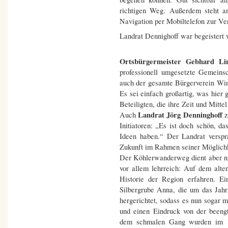
richtigen Weg. Außerdem steht a
Navigation per Mobiltelefon zur Ve
Landrat Dennighoff war begeistert
Ortsbürgermeister Gebhard Li
professionell umgesetzte Gemeins
auch der gesamte Bürgerverein Wi
Es sei einfach großartig, was hier
Beteiligten, die ihre Zeit und Mittel
Landrat Jörg Denninghoff
Auch
z
Initiatoren: „Es ist doch schön, da
Ideen haben.“ Der Landrat verspr
Zukunft im Rahmen seiner Möglichkei
Der Köhlerwanderweg dient aber nic
vor allem lehrreich: Auf dem alt
Historie der Region erfahren. Ei
Silbergrube Anna, die um das Jah
hergerichtet, sodass es nun sogar m
und einen Eindruck von der beengt
dem schmalen Gang wurden im 18