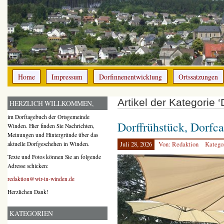
Home
Impressum
Dorfinnenentwicklung
Ortssatzungen
Artikel der Kategorie 
HERZLICH WILLKOMMEN,
im Dorftagebuch der Ortsgemeinde
Dorffrühstück, Dorfca
Winden. Hier finden Sie Nachrichten,
Meinungen und Hintergründe über das
aktuelle Dorfgeschehen in Winden.
Juli 28, 2026
Von: Redaktion
Katego
Texte und Fotos können Sie an folgende
Adresse schicken:
redaktion@wir-in-winden.de
Herzlichen Dank!
KATEGORIEN