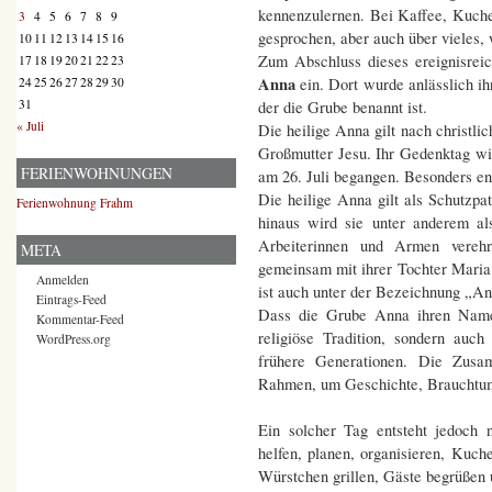
kennenzulernen. Bei Kaffee, Kuc
3
4
5
6
7
8
9
gesprochen, aber auch über vieles,
10
11
12
13
14
15
16
Zum Abschluss dieses ereignisrei
17
18
19
20
21
22
23
Anna
24
25
26
27
28
29
30
ein. Dort wurde anlässlich i
31
der die Grube benannt ist.
« Juli
Die heilige Anna gilt nach christli
Großmutter Jesu. Ihr Gedenktag w
FERIENWOHNUNGEN
am 26. Juli begangen. Besonders en
Die heilige Anna gilt als Schutzp
Ferienwohnung Frahm
hinaus wird sie unter anderem al
Arbeiterinnen und Armen verehr
META
gemeinsam mit ihrer Tochter Maria 
Anmelden
ist auch unter der Bezeichnung „Ann
Eintrags-Feed
Dass die Grube Anna ihren Namen 
Kommentar-Feed
religiöse Tradition, sondern auc
WordPress.org
frühere Generationen. Die Zusa
Rahmen, um Geschichte, Brauchtum
Ein solcher Tag entsteht jedoch 
helfen, planen, organisieren, Kuch
Würstchen grillen, Gäste begrüßen