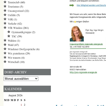
Tennisclub
(60)
Tourismus
(5)
Uncategorized
(22)
Unfälle
(5)
VdK
(1)
Verkehr
(42)
VfR Winden
(281)
Gymnastikgruppe
(2)
TSC
(59)
Wahlen
(1)
Wald
(47)
Windener Dorfgespräche
(6)
Wir gratulieren
(29)
Wir trauern
(4)
Wirtschaft
(10)
DORF-ARCHIV
Dorf-
Archiv
KALENDER
August 2026
M
D
M
D
F
S
S
1
2