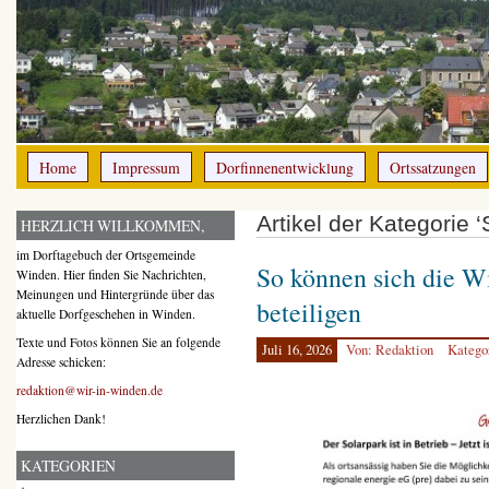
Home
Impressum
Dorfinnenentwicklung
Ortssatzungen
Artikel der Kategorie ‘
HERZLICH WILLKOMMEN,
im Dorftagebuch der Ortsgemeinde
So können sich die W
Winden. Hier finden Sie Nachrichten,
Meinungen und Hintergründe über das
beteiligen
aktuelle Dorfgeschehen in Winden.
Texte und Fotos können Sie an folgende
Juli 16, 2026
Von: Redaktion
Katego
Adresse schicken:
redaktion@wir-in-winden.de
Herzlichen Dank!
KATEGORIEN