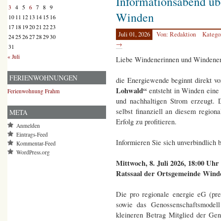
Informationsabend üb
3
4
5
6
7
8
9
Winden
10
11
12
13
14
15
16
17
18
19
20
21
22
23
Juli 01, 2026
Von: Redaktion
Katego
24
25
26
27
28
29
30
→
31
« Juli
Liebe Windenerinnen und Windener, 
FERIENWOHNUNGEN
die Energiewende beginnt direkt v
Lohwald“
entsteht in Winden eine
Ferienwohnung Frahm
und nachhaltigen Strom erzeugt. 
selbst finanziell an diesem region
META
Erfolg zu profitieren.
Anmelden
Eintrags-Feed
Informieren Sie sich unverbindlich
Kommentar-Feed
WordPress.org
Mittwoch, 8. Juli 2026, 18:00 Uhr
Ratssaal der Ortsgemeinde Wind
Die pro regionale energie eG (pre)
sowie das Genossenschaftsmodell
kleineren Betrag Mitglied der Ge