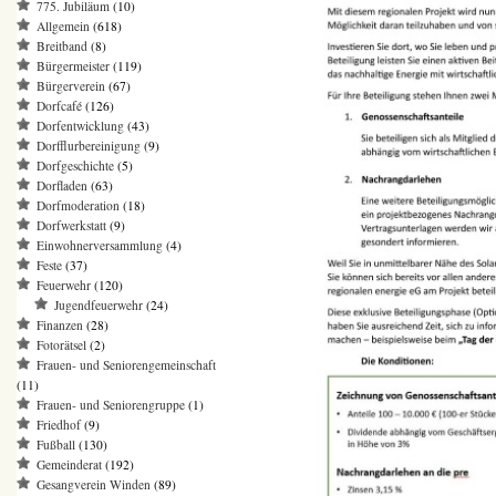
775. Jubiläum
(10)
Allgemein
(618)
Breitband
(8)
Bürgermeister
(119)
Bürgerverein
(67)
Dorfcafé
(126)
Dorfentwicklung
(43)
Dorfflurbereinigung
(9)
Dorfgeschichte
(5)
Dorfladen
(63)
Dorfmoderation
(18)
Dorfwerkstatt
(9)
Einwohnerversammlung
(4)
Feste
(37)
Feuerwehr
(120)
Jugendfeuerwehr
(24)
Finanzen
(28)
Fotorätsel
(2)
Frauen- und Seniorengemeinschaft
(11)
Frauen- und Seniorengruppe
(1)
Friedhof
(9)
Fußball
(130)
Gemeinderat
(192)
Gesangverein Winden
(89)