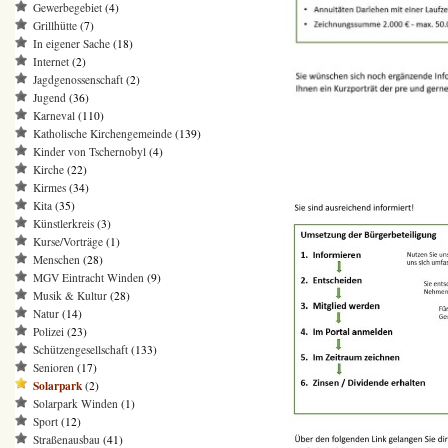
Gewerbegebiet
(4)
Grillhütte
(7)
In eigener Sache
(18)
Internet
(2)
Jagdgenossenschaft
(2)
Jugend
(36)
Karneval
(110)
Katholische Kirchengemeinde
(139)
Kinder von Tschernobyl
(4)
Kirche
(22)
Kirmes
(34)
Kita
(35)
Künstlerkreis
(3)
Kurse/Vorträge
(1)
Menschen
(28)
MGV Eintracht Winden
(9)
Musik & Kultur
(28)
Natur
(14)
Polizei
(23)
Schützengesellschaft
(133)
Senioren
(17)
Solarpark
(2)
Solarpark Winden
(1)
Sport
(12)
Straßenausbau
(41)