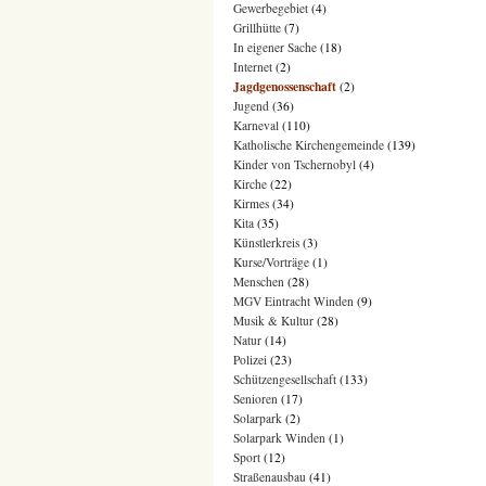
Gewerbegebiet
(4)
Grillhütte
(7)
In eigener Sache
(18)
Internet
(2)
Jagdgenossenschaft
(2)
Jugend
(36)
Karneval
(110)
Katholische Kirchengemeinde
(139)
Kinder von Tschernobyl
(4)
Kirche
(22)
Kirmes
(34)
Kita
(35)
Künstlerkreis
(3)
Kurse/Vorträge
(1)
Menschen
(28)
MGV Eintracht Winden
(9)
Musik & Kultur
(28)
Natur
(14)
Polizei
(23)
Schützengesellschaft
(133)
Senioren
(17)
Solarpark
(2)
Solarpark Winden
(1)
Sport
(12)
Straßenausbau
(41)