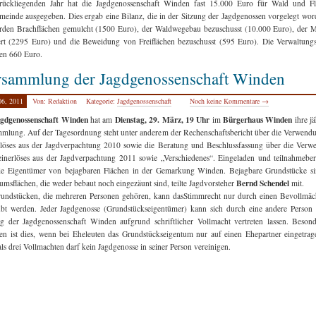
rückliegenden Jahr hat die Jagdgenossenschaft Winden fast 15.000 Euro für Wald und Fl
meinde ausgegeben. Dies ergab eine Bilanz, die in der Sitzung der Jagdgenossen vorgelegt word
den Brachflächen gemulcht (1500 Euro), der Waldwegebau bezuschusst (10.000 Euro), der 
ert (2295 Euro) und die Beweidung von Freiflächen bezuschusst (595 Euro). Die Verwaltung
en 660 Euro.
rsammlung der Jagdgenossenschaft Winden
06, 2011
Von: Redaktion
Kategorie:
Jagdgenossenschaft
Noch keine Kommentare →
gdgenossenschaft Winden
Dienstag, 29. März, 19 Uhr
Bürgerhaus Winden
hat am
im
ihre jä
mlung. Auf der Tagesordnung steht unter anderem der Rechenschaftsbericht über die Verwend
löses aus der Jagdverpachtung 2010 sowie die Beratung und Beschlussfassung über die Ver
inerlöses aus der Jagdverpachtung 2011 sowie „Verschiedenes“. Eingeladen und teilnahmeber
ie Eigentümer von bejagbaren Flächen in der Gemarkung Winden. Bejagbare Grundstücke si
Bernd Schendel
umsflächen, die weder bebaut noch eingezäunt sind, teilte Jagdvorsteher
mit.
undstücken, die mehreren Personen gehören, kann dasStimmrecht nur durch einen Bevollmäc
bt werden. Jeder Jagdgenosse (Grundstückseigentümer) kann sich durch eine andere Perso
g der Jagdgenossenschaft Winden aufgrund schriftlicher Vollmacht vertreten lassen. Beson
en ist dies, wenn bei Eheleuten das Grundstückseigentum nur auf einen Ehepartner eingetrage
ls drei Vollmachten darf kein Jagdgenosse in seiner Person vereinigen.