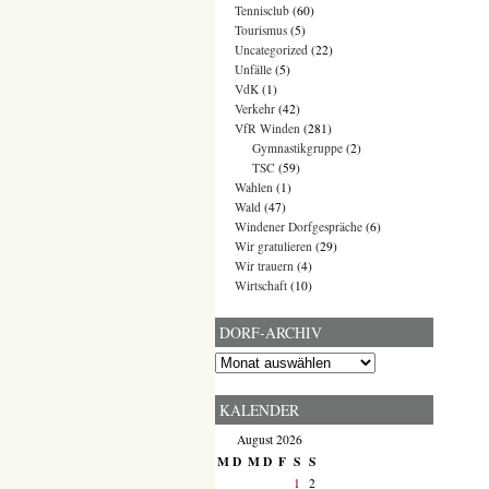
Tennisclub
(60)
Tourismus
(5)
Uncategorized
(22)
Unfälle
(5)
VdK
(1)
Verkehr
(42)
VfR Winden
(281)
Gymnastikgruppe
(2)
TSC
(59)
Wahlen
(1)
Wald
(47)
Windener Dorfgespräche
(6)
Wir gratulieren
(29)
Wir trauern
(4)
Wirtschaft
(10)
DORF-ARCHIV
Dorf-
Archiv
KALENDER
August 2026
M
D
M
D
F
S
S
1
2