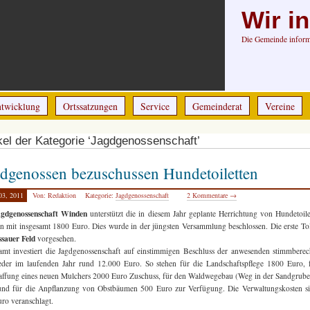
Wir i
Die Gemeinde informi
ntwicklung
Ortssatzungen
Service
Gemeinderat
Vereine
kel der Kategorie ‘Jagdgenossenschaft’
dgenossen bezuschussen Hundetoiletten
03, 2011
Von: Redaktion
Kategorie:
Jagdgenossenschaft
2 Kommentare →
agdgenossenschaft Winden
unterstützt die in diesem Jahr geplante Herrichtung von Hundetoile
 mit insgesamt 1800 Euro. Dies wurde in der jüngsten Versammlung beschlossen. Die erste Tole
ssauer Feld
vorgesehen.
amt investiert die Jagdgenossenschaft auf einstimmigen Beschluss der anwesenden stimmberec
eder im laufenden Jahr rund 12.000 Euro. So stehen für die Landschaftspflege 1800 Euro, 
ffung eines neuen Mulchers 2000 Euro Zuschuss, für den Waldwegebau (Weg in der Sandgrub
und für die Anpflanzung von Obstbäumen 500 Euro zur Verfügung. Die Verwaltungskosten si
ro veranschlagt.