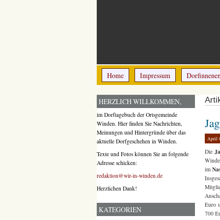
Home
Impressum
Dorfinnene
Arti
HERZLICH WILLKOMMEN,
im Dorftagebuch der Ortsgemeinde
Jag
Winden. Hier finden Sie Nachrichten,
Meinungen und Hintergründe über das
April 
aktuelle Dorfgeschehen in Winden.
J
Die
Texte und Fotos können Sie an folgende
Winden
Adresse schicken:
Na
im
redaktion@wir-in-winden.de
Insges
Mitgli
Herzlichen Dank!
Anscha
Euro 
KATEGORIEN
700 Eu