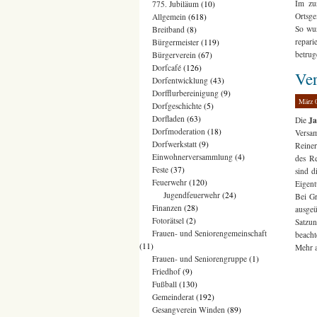
Im zu
775. Jubiläum
(10)
Ortsge
Allgemein
(618)
So wur
Breitband
(8)
repari
Bürgermeister
(119)
betrug
Bürgerverein
(67)
Dorfcafé
(126)
Ve
Dorfentwicklung
(43)
Dorfflurbereinigung
(9)
März 
Dorfgeschichte
(5)
Dorfladen
(63)
Ja
Die
Dorfmoderation
(18)
Versam
Dorfwerkstatt
(9)
Reiner
Einwohnerversammlung
(4)
des Re
Feste
(37)
sind d
Feuerwehr
(120)
Eigent
Jugendfeuerwehr
(24)
Bei Gr
Finanzen
(28)
ausgeü
Fotorätsel
(2)
Satzun
Frauen- und Seniorengemeinschaft
beacht
(11)
Mehr a
Frauen- und Seniorengruppe
(1)
Friedhof
(9)
Fußball
(130)
Gemeinderat
(192)
Gesangverein Winden
(89)