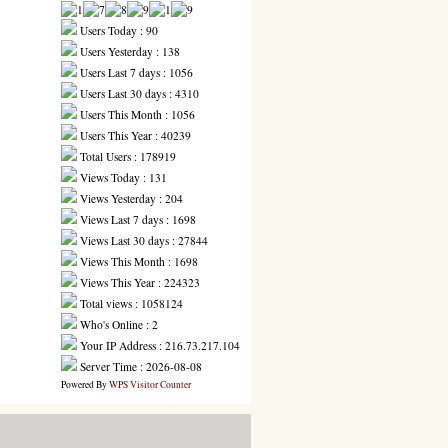
Users Today : 90
Users Yesterday : 138
Users Last 7 days : 1056
Users Last 30 days : 4310
Users This Month : 1056
Users This Year : 40239
Total Users : 178919
Views Today : 131
Views Yesterday : 204
Views Last 7 days : 1698
Views Last 30 days : 27844
Views This Month : 1698
Views This Year : 224323
Total views : 1058124
Who's Online : 2
Your IP Address : 216.73.217.104
Server Time : 2026-08-08
Powered By
WPS Visitor Counter