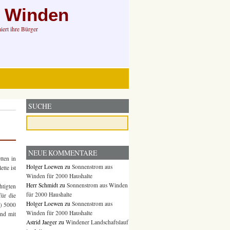
n Winden
ert ihre Bürger
SUCHE
NEUE KOMMENTARE
tten in
Holger Loewen
zu
Sonnenstrom aus
tte ist
Winden für 2000 Haushalte
Herr Schmidt
zu
Sonnenstrom aus Winden
htigten
für 2000 Haushalte
für die
Holger Loewen
zu
Sonnenstrom aus
e) 5000
Winden für 2000 Haushalte
nd mit
Astrid Jaeger
zu
Windener Landschaftslauf