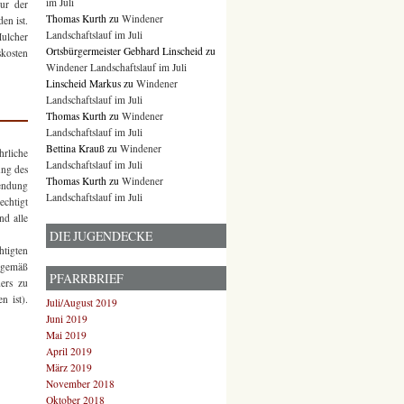
im Juli
ur der
Thomas Kurth
zu
Windener
en ist.
Landschaftslauf im Juli
Mulcher
Ortsbürgermeister Gebhard Linscheid
zu
skosten
Windener Landschaftslauf im Juli
Linscheid Markus
zu
Windener
Landschaftslauf im Juli
Thomas Kurth
zu
Windener
Landschaftslauf im Juli
Bettina Krauß
zu
Windener
hrliche
Landschaftslauf im Juli
ung des
Thomas Kurth
zu
Windener
wendung
Landschaftslauf im Juli
echtigt
nd alle
DIE JUGENDECKE
htigten
n gemäß
PFARRBRIEF
ders zu
n ist).
Juli/August 2019
Juni 2019
Mai 2019
April 2019
März 2019
November 2018
Oktober 2018