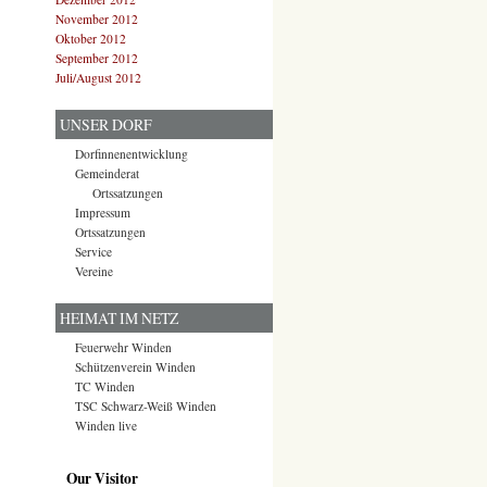
November 2012
Oktober 2012
September 2012
Juli/August 2012
UNSER DORF
Dorfinnenentwicklung
Gemeinderat
Ortssatzungen
Impressum
Ortssatzungen
Service
Vereine
HEIMAT IM NETZ
Feuerwehr Winden
Schützenverein Winden
TC Winden
TSC Schwarz-Weiß Winden
Winden live
Our Visitor