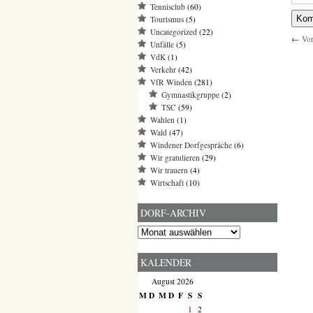
Tennisclub
(60)
Tourismus
(5)
Uncategorized
(22)
←
Vor
Unfälle
(5)
VdK
(1)
Verkehr
(42)
VfR Winden
(281)
Gymnastikgruppe
(2)
TSC
(59)
Wahlen
(1)
Wald
(47)
Windener Dorfgespräche
(6)
Wir gratulieren
(29)
Wir trauern
(4)
Wirtschaft
(10)
DORF-ARCHIV
Dorf-
Archiv
KALENDER
August 2026
M
D
M
D
F
S
S
1
2