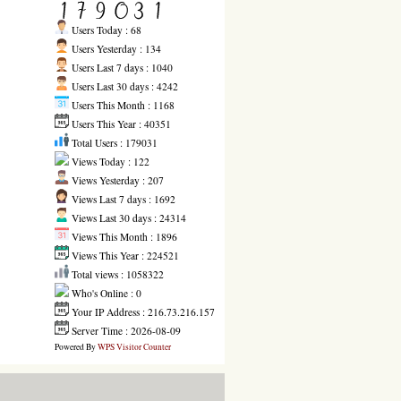
Users Today : 68
Users Yesterday : 134
Users Last 7 days : 1040
Users Last 30 days : 4242
Users This Month : 1168
Users This Year : 40351
Total Users : 179031
Views Today : 122
Views Yesterday : 207
Views Last 7 days : 1692
Views Last 30 days : 24314
Views This Month : 1896
Views This Year : 224521
Total views : 1058322
Who's Online : 0
Your IP Address : 216.73.216.157
Server Time : 2026-08-09
Powered By
WPS Visitor Counter