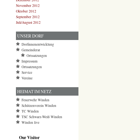
November 2012
Oktober 2012
September 2012
Juli/August 2012
UNSER DORF
Dorfinnenentwicklung
Gemeinderat
Ortssatzungen
Impressum
Ortssatzungen
Service
Vereine
HEIMAT IM NETZ
Feuerwehr Winden
Schützenverein Winden
TC Winden
TSC Schwarz-Weiß Winden
Winden live
Our Visitor