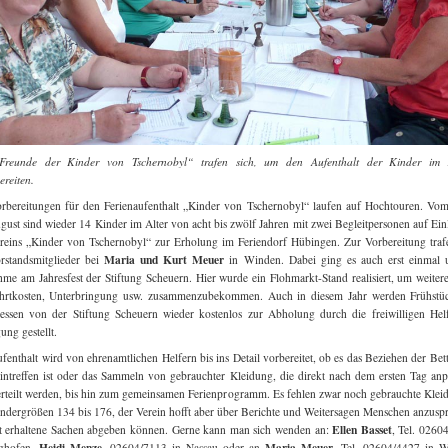
Freunde der Kinder von Tschernobyl“ trafen sich, um den Aufenthalt der Kinder im 
ereiten.
rbereitungen für den Ferienaufenthalt „Kinder von Tschernobyl“ laufen auf Hochtouren. Vom
gust sind wieder 14 Kinder im Alter von acht bis zwölf Jahren mit zwei Begleitpersonen auf Ei
reins „Kinder von Tschernobyl“ zur Erholung im Feriendorf Hübingen. Zur Vorbereitung traf
Maria und Kurt Meuer
rstandsmitglieder bei
in Winden. Dabei ging es auch erst einmal 
hme am Jahresfest der Stiftung Scheuern. Hier wurde ein Flohmarkt-Stand realisiert, um weiter
ahrtkosten, Unterbringung usw. zusammenzubekommen. Auch in diesem Jahr werden Frühstü
ssen von der Stiftung Scheuern wieder kostenlos zur Abholung durch die freiwilligen Hel
ung gestellt.
fenthalt wird von ehrenamtlichen Helfern bis ins Detail vorbereitet, ob es das Beziehen der Bet
ntreffen ist oder das Sammeln von gebrauchter Kleidung, die direkt nach dem ersten Tag anp
rteilt werden, bis hin zum gemeinsamen Ferienprogramm. Es fehlen zwar noch gebrauchte Klei
ndergrößen 134 bis 176, der Verein hofft aber über Berichte und Weitersagen Menschen anzusp
Ellen Basset
t erhaltene Sachen abgeben können. Gerne kann man sich wenden an:
, Tel. 0260
Heidi Menze,
Maria Meuer
nghofen,
02604/7113 in Nassau oder an
, Tel. 02604/4427 in W