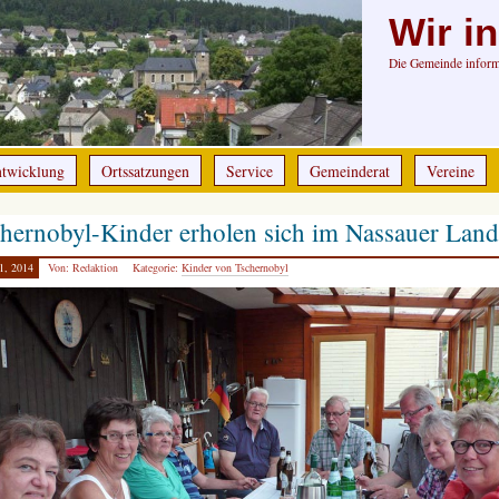
Wir i
Die Gemeinde informi
ntwicklung
Ortssatzungen
Service
Gemeinderat
Vereine
hernobyl-Kinder erholen sich im Nassauer Land
1, 2014
Von: Redaktion
Kategorie:
Kinder von Tschernobyl