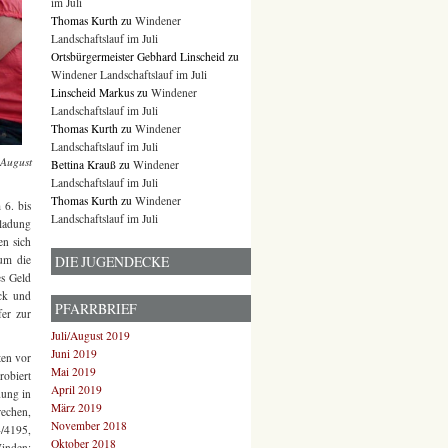
im Juli
Thomas Kurth
zu
Windener
Landschaftslauf im Juli
Ortsbürgermeister Gebhard Linscheid
zu
Windener Landschaftslauf im Juli
Linscheid Markus
zu
Windener
Landschaftslauf im Juli
Thomas Kurth
zu
Windener
Landschaftslauf im Juli
August
Bettina Krauß
zu
Windener
Landschaftslauf im Juli
Thomas Kurth
zu
Windener
 6. bis
Landschaftslauf im Juli
nladung
en sich
DIE JUGENDECKE
um die
es Geld
ck und
PFARRBRIEF
fer zur
Juli/August 2019
Juni 2019
ten vor
Mai 2019
robiert
April 2019
dung in
März 2019
rechen,
November 2018
4/4195,
Oktober 2018
inden;