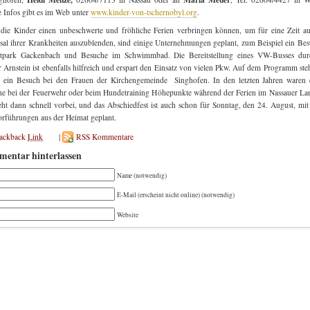
e Infos gibt es im Web unter
www.kinder-von-tschernobyl.org
.
die Kinder einen unbeschwerte und fröhliche Ferien verbringen können, um für eine Zeit a
sal ihrer Krankheiten auszublenden, sind einige Unternehmungen geplant, zum Beispiel ein Be
eitpark Gackenbach und Besuche im Schwimmbad. Die Bereitstellung eines VW-Busses dur
r Arnstein ist ebenfalls hilfreich und erspart den Einsatz von vielen Pkw. Auf dem Programm ste
r ein Besuch bei den Frauen der Kirchengemeinde Singhofen. In den letzten Jahren waren 
e bei der Feuerwehr oder beim Hundetraining Höhepunkte während der Ferien im Nassauer La
eht dann schnell vorbei, und das Abschiedfest ist auch schon für Sonntag, den 24. August, mi
rführungen aus der Heimat geplant.
rackback
Link
|
RSS Kommentare
entar hinterlassen
Name (notwendig)
E-Mail (erscheint nicht online) (notwendig)
Website