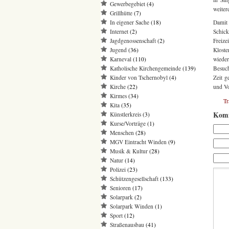
Gewerbegebiet
(4)
weiter
Grillhütte
(7)
In eigener Sache
(18)
Damit 
Internet
(2)
Schick
Jagdgenossenschaft
(2)
Freiz
Jugend
(36)
Kloste
Karneval
(110)
wiede
Katholische Kirchengemeinde
(139)
Besuch
Kinder von Tschernobyl
(4)
Zeit g
Kirche
(22)
und Vo
Kirmes
(34)
T
Kita
(35)
Komm
Künstlerkreis
(3)
Kurse/Vorträge
(1)
Menschen
(28)
MGV Eintracht Winden
(9)
Musik & Kultur
(28)
Natur
(14)
Polizei
(23)
Schützengesellschaft
(133)
Senioren
(17)
Solarpark
(2)
Solarpark Winden
(1)
Sport
(12)
Straßenausbau
(41)