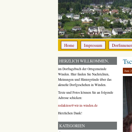
Home
Impressum
Dorfinnene
Tsc
HERZLICH WILLKOMMEN,
im Dorftagebuch der Ortsgemeinde
Juni 2
Winden. Hier finden Sie Nachrichten,
Meinungen und Hintergründe über das
aktuelle Dorfgeschehen in Winden.
Texte und Fotos können Sie an folgende
Adresse schicken:
redaktion@wir-in-winden.de
Herzlichen Dank!
KATEGORIEN