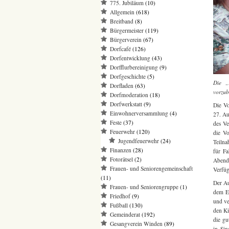
775. Jubiläum
(10)
Allgemein
(618)
Breitband
(8)
Bürgermeister
(119)
Bürgerverein
(67)
Dorfcafé
(126)
Dorfentwicklung
(43)
Dorfflurbereinigung
(9)
Dorfgeschichte
(5)
Die „
Dorfladen
(63)
vorzub
Dorfmoderation
(18)
Dorfwerkstatt
(9)
Die Vo
Einwohnerversammlung
(4)
27. Au
Feste
(37)
des Ve
Feuerwehr
(120)
die Vo
Jugendfeuerwehr
(24)
Teilna
Finanzen
(28)
für F
Fotorätsel
(2)
Abende
Frauen- und Seniorengemeinschaft
Verfüg
(11)
Der Au
Frauen- und Seniorengruppe
(1)
dem Ei
Friedhof
(9)
und ve
Fußball
(130)
den Ki
Gemeinderat
(192)
die gu
Gesangverein Winden
(89)
in Si