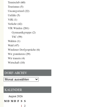
Tennisclub
(60)
Tourismus
(5)
Uncategorized
(22)
Unfälle
(5)
VdK
(1)
Verkehr
(42)
VfR Winden
(281)
Gymnastikgruppe
(2)
TSC
(59)
Wahlen
(1)
Wald
(47)
Windener Dorfgespräche
(6)
Wir gratulieren
(29)
Wir trauern
(4)
Wirtschaft
(10)
DORF-ARCHIV
Dorf-
Archiv
KALENDER
August 2026
M
D
M
D
F
S
S
1
2