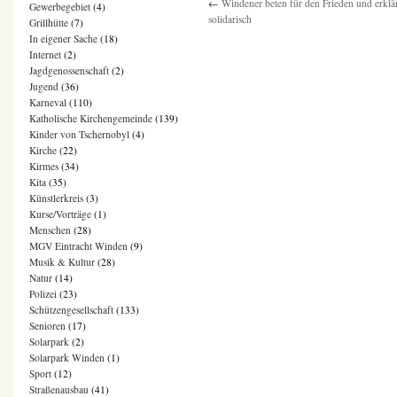
←
Windener beten für den Frieden und erklä
Gewerbegebiet
(4)
solidarisch
Grillhütte
(7)
In eigener Sache
(18)
Internet
(2)
Jagdgenossenschaft
(2)
Jugend
(36)
Karneval
(110)
Katholische Kirchengemeinde
(139)
Kinder von Tschernobyl
(4)
Kirche
(22)
Kirmes
(34)
Kita
(35)
Künstlerkreis
(3)
Kurse/Vorträge
(1)
Menschen
(28)
MGV Eintracht Winden
(9)
Musik & Kultur
(28)
Natur
(14)
Polizei
(23)
Schützengesellschaft
(133)
Senioren
(17)
Solarpark
(2)
Solarpark Winden
(1)
Sport
(12)
Straßenausbau
(41)