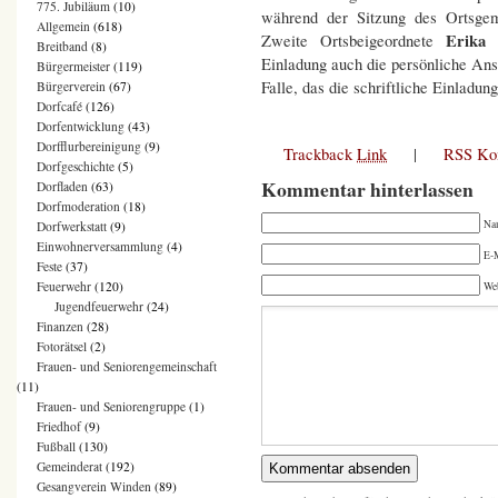
775. Jubiläum
(10)
während der Sitzung des Ortsgem
Allgemein
(618)
Erika
Zweite Ortsbeigeordnete
Breitband
(8)
Einladung auch die persönliche Ans
Bürgermeister
(119)
Falle, das die schriftliche Einladu
Bürgerverein
(67)
Dorfcafé
(126)
Dorfentwicklung
(43)
Dorfflurbereinigung
(9)
Trackback
Link
|
RSS Ko
Dorfgeschichte
(5)
Kommentar hinterlassen
Dorfladen
(63)
Dorfmoderation
(18)
Na
Dorfwerkstatt
(9)
Einwohnerversammlung
(4)
E-M
Feste
(37)
Feuerwehr
(120)
We
Jugendfeuerwehr
(24)
Finanzen
(28)
Fotorätsel
(2)
Frauen- und Seniorengemeinschaft
(11)
Frauen- und Seniorengruppe
(1)
Friedhof
(9)
Fußball
(130)
Gemeinderat
(192)
Gesangverein Winden
(89)