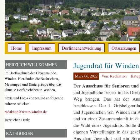
Home
Impressum
Dorfinnenentwicklung
Ortssatzungen
Jugendrat für Winden
HERZLICH WILLKOMMEN,
im Dorftagebuch der Ortsgemeinde
März 06, 2022
Von: Redaktion
Kateg
Winden. Hier finden Sie Nachrichten,
Meinungen und Hintergründe über das
Ausschuss für Senioren un
Der
aktuelle Dorfgeschehen in Winden.
und Jugendliche besser in das Dorf
Texte und Fotos können Sie an folgende
Weg bringen. Das hat der Aussc
Adresse schicken:
beschlossen. Der 1. Ortsbeigeord
und Jugendlichen von Winden im A
redaktion@wir-in-winden.de
und zu einer Zusammenkunft in da
Herzlichen Dank!
die Wahl eines Jugendrats. Sollte 
eigenen Vorstellungen in das gese
KATEGORIEN
Aus dem Jugendrat soll ein Spre