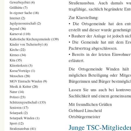
Straßenausbau. Auch damals wur
Gewerbegebiet
(4)
Grillhütte
(7)
tragfähige, sachlich begründete En
In eigener Sache
(18)
Zur Klarstellung:
Internet
(2)
• Die Ortsgemeinde hat den ent
Jagdgenossenschaft
(2)
Jugend
(36)
erstellt und dieser wurde genehmigt
Karneval
(110)
• Bauherr der Anlage ist jedoch nic
Katholische Kirchengemeinde
(139)
• Die Gemeinde hat mit dem Erst
Kinder von Tschernobyl
(4)
Pachtvertrag abgeschlossen.
Kirche
(22)
• Bereits in der letzten Einwohn
Kirmes
(34)
erläutert.
Kita
(35)
Künstlerkreis
(3)
Die Ortsgemeinde Winden hält s
Kurse/Vorträge
(1)
möglichen Beteiligung oder Mitges
Menschen
(28)
Bürgerinnen und Bürger bestmöglich
MGV Eintracht Winden
(9)
Musik & Kultur
(28)
Lassen Sie uns auch bei kontrov
Natur
(14)
Sachlichkeit und einem gemeinsam
Polizei
(23)
Schützengesellschaft
(133)
Mit freundlichen Grüßen
Senioren
(17)
Gebhard Linscheid
Solarpark
(2)
Ortsbürgermeister
Solarpark Winden
(1)
Sport
(12)
Junge TSC-Mitglieder
Straßenausbau
(41)