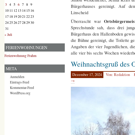
3
4
5
6
7
8
9
Bürgerhauses gereinigt. Auf de
10
11
12
13
14
15
16
Linscheid
17
18
19
20
21
22
23
Ortsbürgermei
Überrascht war
24
25
26
27
28
29
30
Sprechstunde sah, dass drei jun
31
Bürgerhaus den Hallenboden gewisch
« Juli
die Bühne gereinigt, die Toilette 
Angaben der vier Jugendlichen, d
FERIENWOHNUNGEN
alle vier bis sechs Wochen wiederho
Ferienwohnung Frahm
Weihnachtsgruß des O
META
Dezember 17, 2024
Von: Redaktion
Anmelden
→
Eintrags-Feed
Kommentar-Feed
WordPress.org