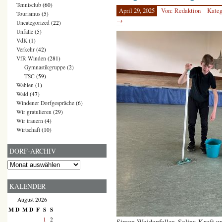
Tennisclub
(60)
April 29, 2025
Von: Redaktion
Kateg
Tourismus
(5)
→
Uncategorized
(22)
Unfälle
(5)
VdK
(1)
Verkehr
(42)
VfR Winden
(281)
Gymnastikgruppe
(2)
TSC
(59)
Wahlen
(1)
Wald
(47)
Windener Dorfgespräche
(6)
Wir gratulieren
(29)
Wir trauern
(4)
Wirtschaft
(10)
DORF-ARCHIV
Dorf-
Archiv
KALENDER
August 2026
M
D
M
D
F
S
S
1
2
Simon Weidenfeller, Selina Kraft 