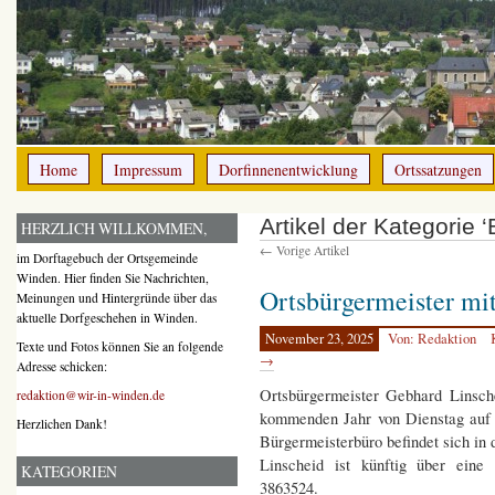
Home
Impressum
Dorfinnenentwicklung
Ortssatzungen
Artikel der Kategorie 
HERZLICH WILLKOMMEN,
← Vorige Artikel
im Dorftagebuch der Ortsgemeinde
Winden. Hier finden Sie Nachrichten,
Ortsbürgermeister mi
Meinungen und Hintergründe über das
aktuelle Dorfgeschehen in Winden.
November 23, 2025
Von: Redaktion
Texte und Fotos können Sie an folgende
→
Adresse schicken:
Ortsbürgermeister Gebhard Linsch
redaktion@wir-in-winden.de
kommenden Jahr von Dienstag auf 
Herzlichen Dank!
Bürgermeisterbüro befindet sich in 
Linscheid ist künftig über eine
KATEGORIEN
3863524.