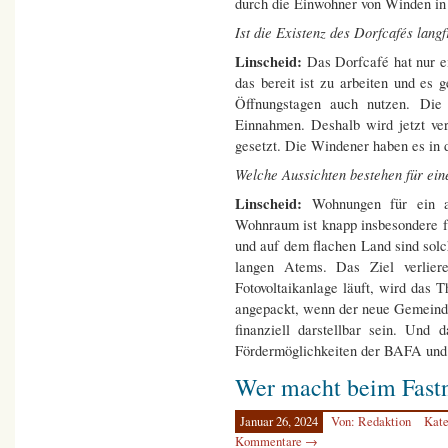
durch die Einwohner von Winden in
Ist die Existenz des Dorfcafés langf
Linscheid:
Das Dorfcafé hat nur e
das bereit ist zu arbeiten und es
Öffnungstagen auch nutzen. Die
Einnahmen. Deshalb wird jetzt ver
gesetzt. Die Windener haben es in 
Welche Aussichten bestehen für ei
Linscheid:
Wohnungen für ein a
Wohnraum ist knapp insbesondere f
und auf dem flachen Land sind sol
langen Atems. Das Ziel verlie
Fotovoltaikanlage läuft, wird das 
angepackt, wenn der neue Gemeinder
finanziell darstellbar sein. Und
Fördermöglichkeiten der BAFA un
Wer macht beim Fast
Januar 26, 2024
Von: Redaktion
Kate
Kommentare →