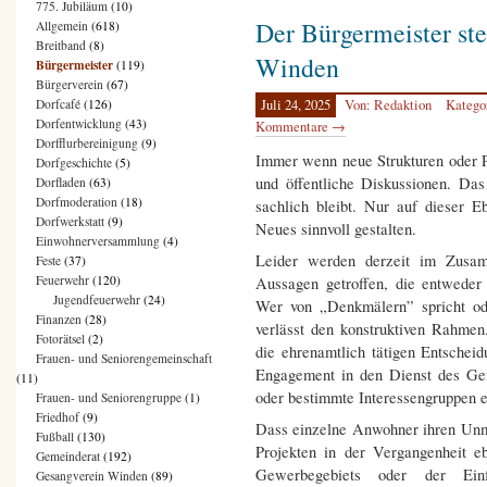
775. Jubiläum
(10)
Der Bürgermeister ste
Allgemein
(618)
Breitband
(8)
Winden
Bürgermeister
(119)
Bürgerverein
(67)
Juli 24, 2025
Von: Redaktion
Katego
Dorfcafé
(126)
Dorfentwicklung
(43)
Kommentare →
Dorfflurbereinigung
(9)
Immer wenn neue Strukturen oder Pr
Dorfgeschichte
(5)
und öffentliche Diskussionen. Das 
Dorfladen
(63)
Dorfmoderation
(18)
sachlich bleibt. Nur auf dieser 
Dorfwerkstatt
(9)
Neues sinnvoll gestalten.
Einwohnerversammlung
(4)
Leider werden derzeit im Zusam
Feste
(37)
Feuerwehr
(120)
Aussagen getroffen, die entweder 
Jugendfeuerwehr
(24)
Wer von „Denkmälern” spricht od
Finanzen
(28)
verlässt den konstruktiven Rahmen
Fotorätsel
(2)
die ehrenamtlich tätigen Entschei
Frauen- und Seniorengemeinschaft
Engagement in den Dienst des Gem
(11)
oder bestimmte Interessengruppen e
Frauen- und Seniorengruppe
(1)
Friedhof
(9)
Dass einzelne Anwohner ihren Unmu
Fußball
(130)
Projekten in der Vergangenheit e
Gemeinderat
(192)
Gewerbegebiets oder der Ein
Gesangverein Winden
(89)