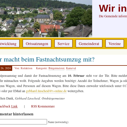
Wir i
Die Gemeinde informi
ntwicklung
Ortssatzungen
Service
Gemeinderat
Vereine
r macht beim Fastnachtsumzug mit?
 26, 2024
Von: Redaktion
Kategorie:
Bürgermeister
,
Karneval
10. Februar
ulpensamstag und damit der Fastnachtsumzug am
steht vor der Tür. Bitte melde
hr mitmachen wollt. Folgende Angaben werden benötigt: Anzahl der Teilnehmer, Wagen ja od
nn Wagen, sind Personen auf diesem Wagen. Bitte diese Daten entweder telefonisch unter 0
 oder per EMail an
gebhard.linscheid@t-online.de
weitergeben.
ichen Dank,
Gebhard Linscheid, Ortsbürgermeister
rackback
Link
|
RSS Kommentare
entar hinterlassen
Name (notwendig)