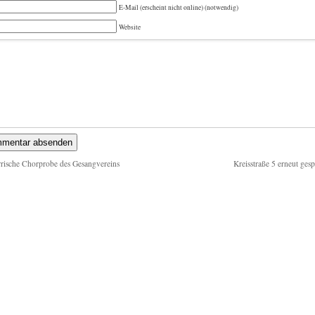
E-Mail (erscheint nicht online) (notwendig)
Website
rische Chorprobe des Gesangvereins
Kreisstraße 5 erneut gesp