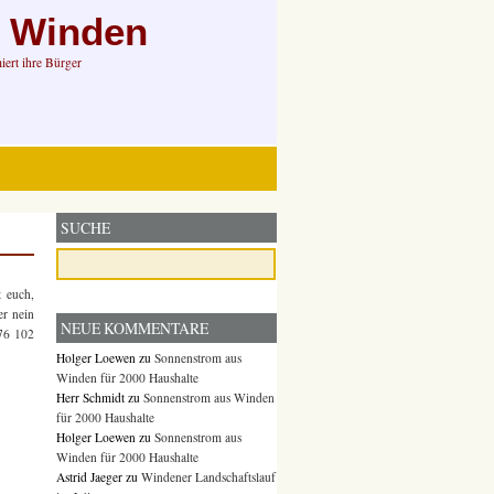
n Winden
ert ihre Bürger
SUCHE
t euch,
er nein
NEUE KOMMENTARE
176 102
Holger Loewen
zu
Sonnenstrom aus
Winden für 2000 Haushalte
Herr Schmidt
zu
Sonnenstrom aus Winden
für 2000 Haushalte
Holger Loewen
zu
Sonnenstrom aus
Winden für 2000 Haushalte
Astrid Jaeger
zu
Windener Landschaftslauf