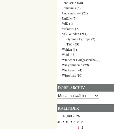
Tennisclub
(60)
Tourismus
(5)
Uncategorized
(22)
Unfälle
(5)
VdK
(1)
Verkehr
(42)
VfR Winden
(281)
Gymnastikgruppe
(2)
TSC
(59)
Wahlen
(1)
Wald
(47)
Windener Dorfgespräche
(6)
Wir gratulieren
(29)
Wir trauern
(4)
Wirtschaft
(10)
DORF-ARCHIV
Dorf-
Archiv
KALENDER
August 2026
M
D
M
D
F
S
S
1
2