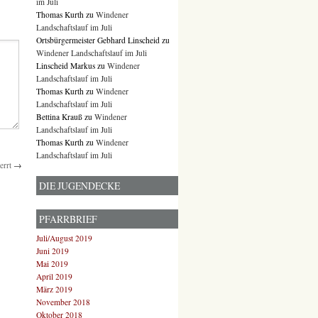
im Juli
Thomas Kurth
zu
Windener
Landschaftslauf im Juli
Ortsbürgermeister Gebhard Linscheid
zu
Windener Landschaftslauf im Juli
Linscheid Markus
zu
Windener
Landschaftslauf im Juli
Thomas Kurth
zu
Windener
Landschaftslauf im Juli
Bettina Krauß
zu
Windener
Landschaftslauf im Juli
Thomas Kurth
zu
Windener
Landschaftslauf im Juli
errt
→
DIE JUGENDECKE
PFARRBRIEF
Juli/August 2019
Juni 2019
Mai 2019
April 2019
März 2019
November 2018
Oktober 2018