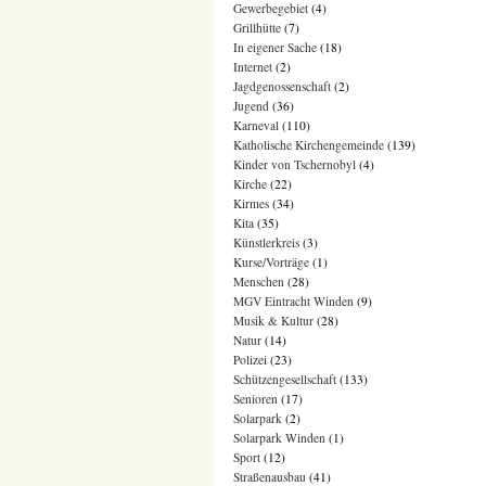
Gewerbegebiet
(4)
Grillhütte
(7)
In eigener Sache
(18)
Internet
(2)
Jagdgenossenschaft
(2)
Jugend
(36)
Karneval
(110)
Katholische Kirchengemeinde
(139)
Kinder von Tschernobyl
(4)
Kirche
(22)
Kirmes
(34)
Kita
(35)
Künstlerkreis
(3)
Kurse/Vorträge
(1)
Menschen
(28)
MGV Eintracht Winden
(9)
Musik & Kultur
(28)
Natur
(14)
Polizei
(23)
Schützengesellschaft
(133)
Senioren
(17)
Solarpark
(2)
Solarpark Winden
(1)
Sport
(12)
Straßenausbau
(41)