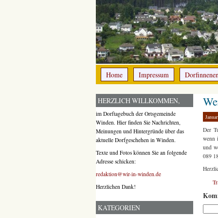
Home
Impressum
Dorfinnene
We
HERZLICH WILLKOMMEN,
im Dorftagebuch der Ortsgemeinde
Januar
Winden. Hier finden Sie Nachrichten,
Der T
Meinungen und Hintergründe über das
wenn i
aktuelle Dorfgeschehen in Winden.
und we
Texte und Fotos können Sie an folgende
089 18
Adresse schicken:
Herzl
redaktion@wir-in-winden.de
T
Herzlichen Dank!
Komm
KATEGORIEN