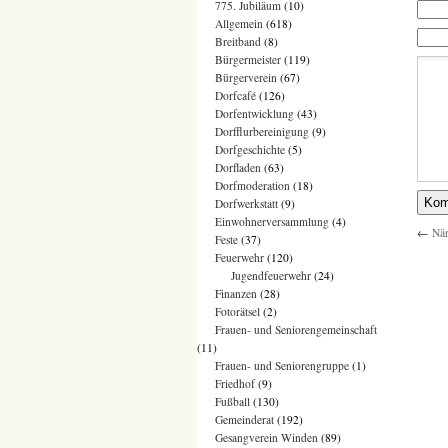
775. Jubiläum
(10)
Allgemein
(618)
Breitband
(8)
Bürgermeister
(119)
Bürgerverein
(67)
Dorfcafé
(126)
Dorfentwicklung
(43)
Dorfflurbereinigung
(9)
Dorfgeschichte
(5)
Dorfladen
(63)
Dorfmoderation
(18)
Dorfwerkstatt
(9)
Einwohnerversammlung
(4)
←
När
Feste
(37)
Feuerwehr
(120)
Jugendfeuerwehr
(24)
Finanzen
(28)
Fotorätsel
(2)
Frauen- und Seniorengemeinschaft
(11)
Frauen- und Seniorengruppe
(1)
Friedhof
(9)
Fußball
(130)
Gemeinderat
(192)
Gesangverein Winden
(89)