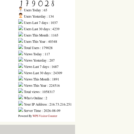
Users Today : 65
Users Yesterday : 134
Users Last 7 days : 1037
Users Last 30 days : 4239
Users This Month : 1165
Users This Year : 40348
Total Users : 179028
Views Today : 117
Views Yesterday : 207
Views Last 7 days : 1687
Views Last 30 days : 24309
Views This Month : 1891
Views This Year : 224516
Total views : 1058317
Who's Online : 2
Your IP Address : 216.73.216.251
Server Time : 2026-08-09
Powered By
WPS Visitor Counter