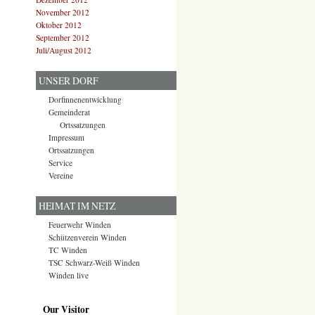
November 2012
Oktober 2012
September 2012
Juli/August 2012
UNSER DORF
Dorfinnenentwicklung
Gemeinderat
Ortssatzungen
Impressum
Ortssatzungen
Service
Vereine
HEIMAT IM NETZ
Feuerwehr Winden
Schützenverein Winden
TC Winden
TSC Schwarz-Weiß Winden
Winden live
Our Visitor