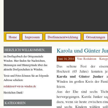
Home
Impressum
Dorfinnenentwicklung
Ortssatzungen
Karola und Günter Jun
HERZLICH WILLKOMMEN,
im Dorftagebuch der Ortsgemeinde
Juni 14, 2014
Von: Redaktion
Katego
Winden. Hier finden Sie Nachrichten,
Meinungen und Hintergründe über das
Das seltene Fest der eisern
aktuelle Dorfgeschehen in Winden.
Hochzeit (65 Jahre) konnten je
Karola und Günter Junker
Texte und Fotos können Sie an folgende
Adresse schicken:
Winden im großen Kreis der Fami
feiern.
redaktion@wir-in-winden.de
Aus der Ehe sind sechs Töcht
Herzlichen Dank!
hervorgegangen. Karola Junker sa
dazu, wenn sie heute zwischen ei
KATEGORIEN
und sechs Kindern wählen sollt