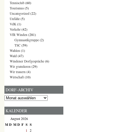
Tennisclub
(60)
Tourismus
(5)
Uncategorized
(22)
Unfälle
(5)
VdK
(1)
Verkehr
(42)
VfR Winden
(281)
Gymnastikgruppe
(2)
TSC
(59)
Wahlen
(1)
Wald
(47)
Windener Dorfgespräche
(6)
Wir gratulieren
(29)
Wir trauern
(4)
Wirtschaft
(10)
DORF-ARCHIV
Dorf-
Archiv
KALENDER
August 2026
M
D
M
D
F
S
S
1
2