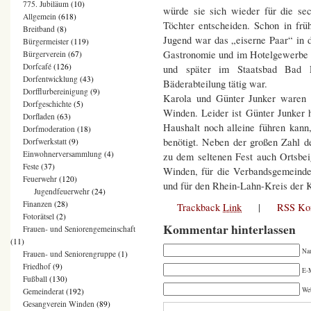
775. Jubiläum
(10)
würde sie sich wieder für die se
Allgemein
(618)
Töchter entscheiden. Schon in frü
Breitband
(8)
Jugend war das „eiserne Paar“ in 
Bürgermeister
(119)
Gastronomie und im Hotelgewerbe b
Bürgerverein
(67)
Dorfcafé
(126)
und später im Staatsbad Bad 
Dorfentwicklung
(43)
Bäderabteilung tätig war.
Dorfflurbereinigung
(9)
Karola und Günter Junker waren v
Dorfgeschichte
(5)
Winden. Leider ist Günter Junker 
Dorfladen
(63)
Haushalt noch alleine führen kann
Dorfmoderation
(18)
benötigt. Neben der großen Zahl d
Dorfwerkstatt
(9)
Einwohnerversammlung
(4)
zu dem seltenen Fest auch Ortsbei
Feste
(37)
Winden, für die Verbandsgemeind
Feuerwehr
(120)
und für den Rhein-Lahn-Kreis der 
Jugendfeuerwehr
(24)
Finanzen
(28)
Trackback
Link
|
RSS Ko
Fotorätsel
(2)
Kommentar hinterlassen
Frauen- und Seniorengemeinschaft
(11)
Na
Frauen- und Seniorengruppe
(1)
Friedhof
(9)
E-M
Fußball
(130)
We
Gemeinderat
(192)
Gesangverein Winden
(89)