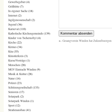
Gewerbegebiet
(4)
Grillhütte
(7)
In eigener Sache
(18)
Internet
(2)
Jagdgenossenschaft
(2)
Jugend
(36)
Karneval
(110)
Katholische Kirchengemeinde
(139)
Kinder von Tschernobyl
(4)
←
Gesangverein Winden hat Zukunftssorgen
Kirche
(22)
Kirmes
(34)
Kita
(35)
Künstlerkreis
(3)
Kurse/Vorträge
(1)
Menschen
(28)
MGV Eintracht Winden
(9)
Musik & Kultur
(28)
Natur
(14)
Polizei
(23)
Schützengesellschaft
(133)
Senioren
(17)
Solarpark
(2)
Solarpark Winden
(1)
Sport
(12)
Straßenausbau
(41)