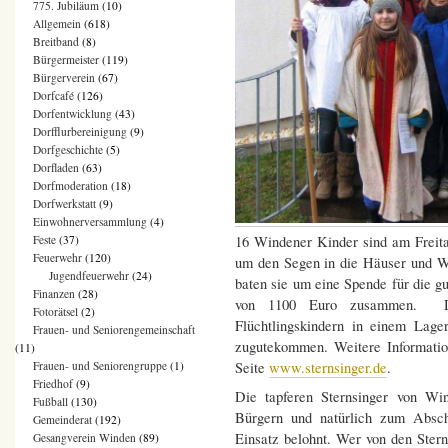
775. Jubiläum
(10)
Allgemein
(618)
Breitband
(8)
Bürgermeister
(119)
Bürgerverein
(67)
Dorfcafé
(126)
Dorfentwicklung
(43)
Dorfflurbereinigung
(9)
Dorfgeschichte
(5)
Dorfladen
(63)
Dorfmoderation
(18)
Dorfwerkstatt
(9)
Einwohnerversammlung
(4)
16 Windener Kinder sind am Freit
Feste
(37)
Feuerwehr
(120)
um den Segen in die Häuser und W
Jugendfeuerwehr
(24)
baten sie um eine Spende für die g
Finanzen
(28)
von 1100 Euro zusammen. Da
Fotorätsel
(2)
Flüchtlingskindern in einem Lage
Frauen- und Seniorengemeinschaft
zugutekommen. Weitere Information
(11)
Seite
www.sternsinger.de
.
Frauen- und Seniorengruppe
(1)
Friedhof
(9)
Die tapferen Sternsinger von Wi
Fußball
(130)
Bürgern und natürlich zum Abschl
Gemeinderat
(192)
Einsatz belohnt. Wer von den Stern
Gesangverein Winden
(89)