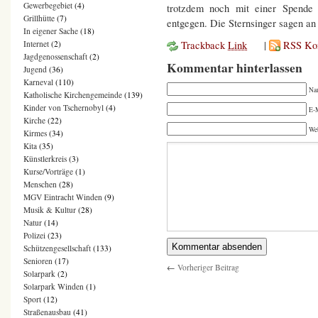
Gewerbegebiet
(4)
trotzdem noch mit einer Spende 
Grillhütte
(7)
entgegen. Die Sternsinger sagen an 
In eigener Sache
(18)
Trackback
Link
|
RSS Ko
Internet
(2)
Jagdgenossenschaft
(2)
Kommentar hinterlassen
Jugend
(36)
Karneval
(110)
Na
Katholische Kirchengemeinde
(139)
Kinder von Tschernobyl
(4)
E-M
Kirche
(22)
We
Kirmes
(34)
Kita
(35)
Künstlerkreis
(3)
Kurse/Vorträge
(1)
Menschen
(28)
MGV Eintracht Winden
(9)
Musik & Kultur
(28)
Natur
(14)
Polizei
(23)
Schützengesellschaft
(133)
Senioren
(17)
←
Vorheriger Beitrag
Solarpark
(2)
Solarpark Winden
(1)
Sport
(12)
Straßenausbau
(41)