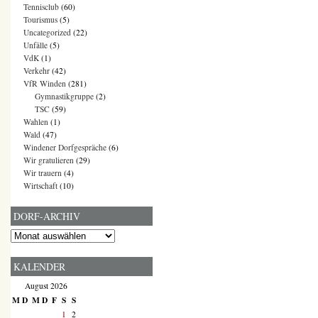
Tennisclub
(60)
Tourismus
(5)
Uncategorized
(22)
Unfälle
(5)
VdK
(1)
Verkehr
(42)
VfR Winden
(281)
Gymnastikgruppe
(2)
TSC
(59)
Wahlen
(1)
Wald
(47)
Windener Dorfgespräche
(6)
Wir gratulieren
(29)
Wir trauern
(4)
Wirtschaft
(10)
DORF-ARCHIV
Dorf-
Archiv
KALENDER
August 2026
M
D
M
D
F
S
S
1
2