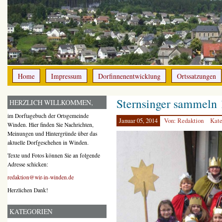
Home
Impressum
Dorfinnenentwicklung
Ortssatzungen
Sternsinger sammeln
HERZLICH WILLKOMMEN,
im Dorftagebuch der Ortsgemeinde
Januar 05, 2014
Von: Redaktion
Kate
Winden. Hier finden Sie Nachrichten,
Meinungen und Hintergründe über das
aktuelle Dorfgeschehen in Winden.
Texte und Fotos können Sie an folgende
Adresse schicken:
redaktion@wir-in-winden.de
Herzlichen Dank!
KATEGORIEN