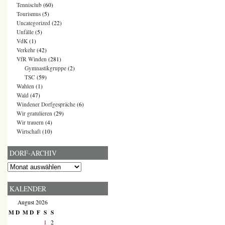
Tennisclub
(60)
Tourismus
(5)
Uncategorized
(22)
Unfälle
(5)
VdK
(1)
Verkehr
(42)
VfR Winden
(281)
Gymnastikgruppe
(2)
TSC
(59)
Wahlen
(1)
Wald
(47)
Windener Dorfgespräche
(6)
Wir gratulieren
(29)
Wir trauern
(4)
Wirtschaft
(10)
DORF-ARCHIV
Dorf-
Archiv
KALENDER
August 2026
M
D
M
D
F
S
S
1
2