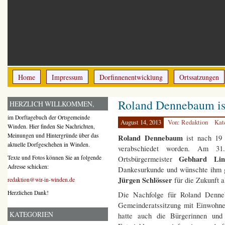
Home
Impressum
Dorfinnenentwicklung
Ortssatzungen
Roland Dennebaum ist
HERZLICH WILLKOMMEN,
im Dorftagebuch der Ortsgemeinde
August 14, 2013
Von: Redaktion
Kat
Winden. Hier finden Sie Nachrichten,
Meinungen und Hintergründe über das
Roland Dennebaum
ist nach 19 
aktuelle Dorfgeschehen in Winden.
verabschiedet worden. Am 31.
Gebhard Li
Texte und Fotos können Sie an folgende
Ortsbürgermeister
Adresse schicken:
Dankesurkunde und wünschte ihm 
Jürgen Schlösser
für die Zukunft a
redaktion@wir-in-winden.de
Herzlichen Dank!
Die Nachfolge für Roland Denne
Gemeinderatssitzung mit Einwohne
KATEGORIEN
hatte auch die Bürgerinnen und