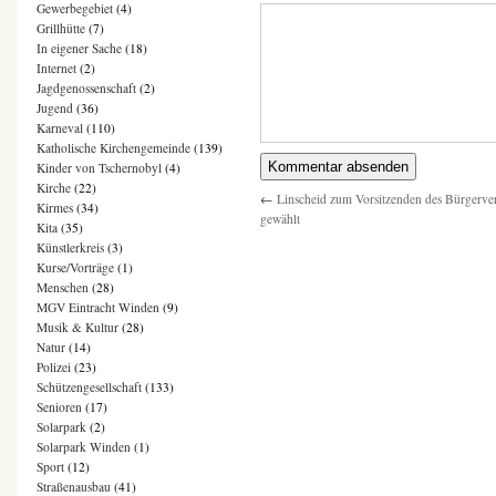
Gewerbegebiet
(4)
Grillhütte
(7)
In eigener Sache
(18)
Internet
(2)
Jagdgenossenschaft
(2)
Jugend
(36)
Karneval
(110)
Katholische Kirchengemeinde
(139)
Kinder von Tschernobyl
(4)
Kirche
(22)
←
Linscheid zum Vorsitzenden des Bürgerve
Kirmes
(34)
gewählt
Kita
(35)
Künstlerkreis
(3)
Kurse/Vorträge
(1)
Menschen
(28)
MGV Eintracht Winden
(9)
Musik & Kultur
(28)
Natur
(14)
Polizei
(23)
Schützengesellschaft
(133)
Senioren
(17)
Solarpark
(2)
Solarpark Winden
(1)
Sport
(12)
Straßenausbau
(41)