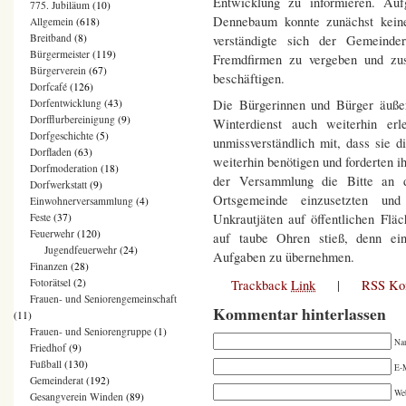
Entwicklung zu informieren. Auf
775. Jubiläum
(10)
Dennebaum konnte zunächst keine
Allgemein
(618)
Breitband
(8)
verständigte sich der Gemeinde
Bürgermeister
(119)
Fremdfirmen zu vergeben und zus
Bürgerverein
(67)
beschäftigen.
Dorfcafé
(126)
Die Bürgerinnen und Bürger äuße
Dorfentwicklung
(43)
Dorfflurbereinigung
(9)
Winterdienst auch weiterhin erl
Dorfgeschichte
(5)
unmissverständlich mit, dass sie 
Dorfladen
(63)
weiterhin benötigen und forderten ih
Dorfmoderation
(18)
der Versammlung die Bitte an di
Dorfwerkstatt
(9)
Ortsgemeinde einzusetzten un
Einwohnerversammlung
(4)
Unkrautjäten auf öffentlichen Flä
Feste
(37)
Feuerwehr
(120)
auf taube Ohren stieß, denn ein
Jugendfeuerwehr
(24)
Aufgaben zu übernehmen.
Finanzen
(28)
Fotorätsel
(2)
Trackback
Link
|
RSS Ko
Frauen- und Seniorengemeinschaft
Kommentar hinterlassen
(11)
Frauen- und Seniorengruppe
(1)
Na
Friedhof
(9)
Fußball
(130)
E-M
Gemeinderat
(192)
We
Gesangverein Winden
(89)