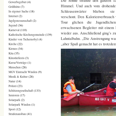
Die Sonne strahlte den ganzen T
Gewerbegebiet
(4)
Himmel. Und auch vom drohenden
Grillhütte
(7)
Schleusenwärter blieben sie
In eigener Sache
(18)
Internet
(2)
verschont. Den Kalorienverbrauch
Jagdgenossenschaft
(2)
Tour glichen die Jugendliche
Jugend
(36)
erwachsenen Begleiter mit einem 
Karneval
(110)
wieder aus. Anschließend ging’s zu
Katholische Kirchengemeinde
(139)
Lahntalbahn. „Die Anstrengung war 
Kinder von Tschernobyl
(4)
„aber Spaß gemacht hat es trotzde
Kirche
(22)
Kirmes
(34)
Kita
(35)
Künstlerkreis
(3)
Kurse/Vorträge
(1)
Menschen
(28)
MGV Eintracht Winden
(9)
Musik & Kultur
(28)
Natur
(14)
Polizei
(23)
Schützengesellschaft
(133)
Senioren
(17)
Solarpark
(2)
Solarpark Winden
(1)
Sport
(12)
Straßenausbau
(41)