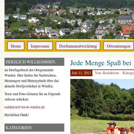
Home
Impressum
Dorfinnenentwicklung
Ortssatzungen
Jede Menge Spaß bei 
HERZLICH WILLKOMMEN,
im Dorftagebuch der Ortsgemeinde
Juli 11, 2013
Von: Redaktion
Katego
Winden. Hier finden Sie Nachrichten,
Meinungen und Hintergründe über das
aktuelle Dorfgeschehen in Winden.
Texte und Fotos können Sie an folgende
Adresse schicken:
redaktion@wir-in-winden.de
Herzlichen Dank!
KATEGORIEN