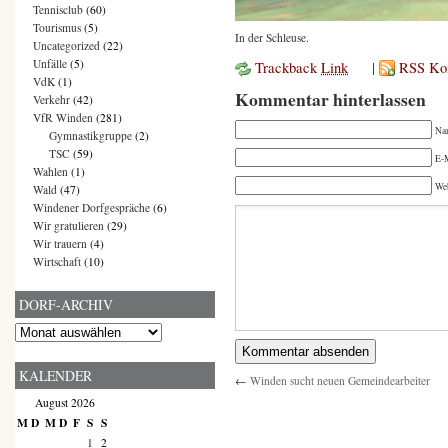
Tennisclub
(60)
Tourismus
(5)
In der Schleuse.
Uncategorized
(22)
Unfälle
(5)
Trackback
Link
|
RSS Ko
VdK
(1)
Kommentar hinterlassen
Verkehr
(42)
VfR Winden
(281)
Na
Gymnastikgruppe
(2)
TSC
(59)
E-M
Wahlen
(1)
We
Wald
(47)
Windener Dorfgespräche
(6)
Wir gratulieren
(29)
Wir trauern
(4)
Wirtschaft
(10)
DORF-ARCHIV
Dorf-
Archiv
KALENDER
←
Winden sucht neuen Gemeindearbeiter
August 2026
M
D
M
D
F
S
S
1
2