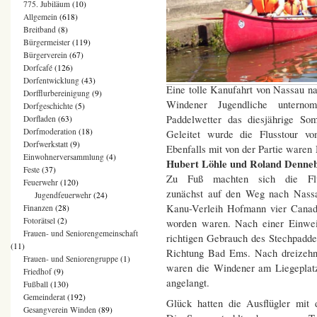
775. Jubiläum
(10)
Allgemein
(618)
Breitband
(8)
Bürgermeister
(119)
Bürgerverein
(67)
Dorfcafé
(126)
Dorfentwicklung
(43)
Eine tolle Kanufahrt von Nassau 
Dorfflurbereinigung
(9)
Windener Jugendliche unterno
Dorfgeschichte
(5)
Paddelwetter das diesjährige S
Dorfladen
(63)
Dorfmoderation
(18)
Geleitet wurde die Flusstour v
Dorfwerkstatt
(9)
Ebenfalls mit von der Partie waren
Einwohnerversammlung
(4)
Hubert Löhle und Roland Denn
Feste
(37)
Zu Fuß machten sich die Flu
Feuerwehr
(120)
zunächst auf den Weg nach Nass
Jugendfeuerwehr
(24)
Kanu-Verleih Hofmann vier Canad
Finanzen
(28)
Fotorätsel
(2)
worden waren. Nach einer Einwei
Frauen- und Seniorengemeinschaft
richtigen Gebrauch des Stechpaddel
(11)
Richtung Bad Ems. Nach dreizehn
Frauen- und Seniorengruppe
(1)
waren die Windener am Liegeplat
Friedhof
(9)
angelangt.
Fußball
(130)
Gemeinderat
(192)
Glück hatten die Ausflügler mit
Gesangverein Winden
(89)