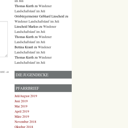
im Juli
Thomas Kurth
zu
Windener
Landschaftslauf im Juli
Ortsbürgermeister Gebhard Linscheid
zu
Windener Landschaftslauf im Juli
Linscheid Markus
zu
Windener
Landschaftslauf im Juli
Thomas Kurth
zu
Windener
Landschaftslauf im Juli
Bettina Krauß
zu
Windener
Landschaftslauf im Juli
Thomas Kurth
zu
Windener
Landschaftslauf im Juli
ummt
→
DIE JUGENDECKE
PFARRBRIEF
Juli/August 2019
Juni 2019
Mai 2019
April 2019
März 2019
November 2018
Oktober 2018