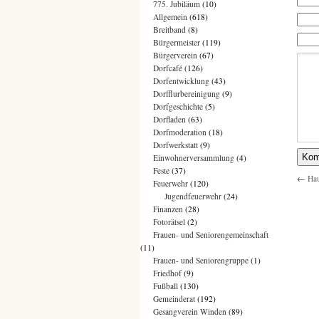
775. Jubiläum
(10)
Allgemein
(618)
Breitband
(8)
Bürgermeister
(119)
Bürgerverein
(67)
Dorfcafé
(126)
Dorfentwicklung
(43)
Dorfflurbereinigung
(9)
Dorfgeschichte
(5)
Dorfladen
(63)
Dorfmoderation
(18)
Dorfwerkstatt
(9)
Einwohnerversammlung
(4)
Feste
(37)
←
Hau
Feuerwehr
(120)
Jugendfeuerwehr
(24)
Finanzen
(28)
Fotorätsel
(2)
Frauen- und Seniorengemeinschaft
(11)
Frauen- und Seniorengruppe
(1)
Friedhof
(9)
Fußball
(130)
Gemeinderat
(192)
Gesangverein Winden
(89)