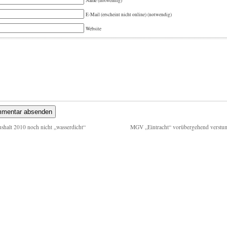
Name (notwendig)
E-Mail (erscheint nicht online) (notwendig)
Website
shalt 2010 noch nicht „wasserdicht“
MGV „Eintracht“ vorübergehend verst