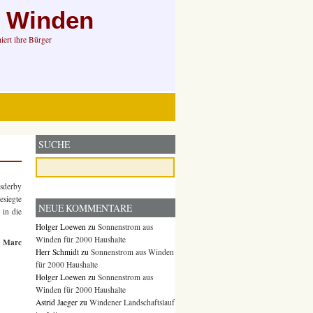
n Winden
ert ihre Bürger
SUCHE
tsderby
esiegte
NEUE KOMMENTARE
 in die
Holger Loewen
zu
Sonnenstrom aus
Winden für 2000 Haushalte
Marc
,
Herr Schmidt
zu
Sonnenstrom aus Winden
für 2000 Haushalte
Holger Loewen
zu
Sonnenstrom aus
Winden für 2000 Haushalte
Astrid Jaeger
zu
Windener Landschaftslauf