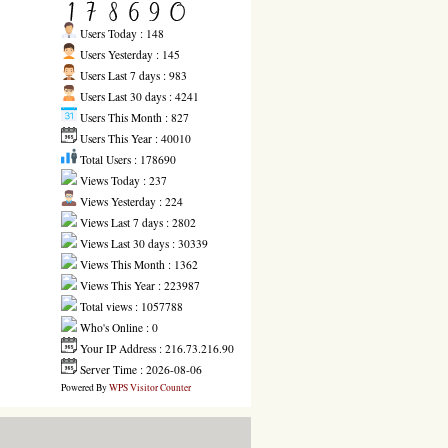
Users Today : 148
Users Yesterday : 145
Users Last 7 days : 983
Users Last 30 days : 4241
Users This Month : 827
Users This Year : 40010
Total Users : 178690
Views Today : 237
Views Yesterday : 224
Views Last 7 days : 2802
Views Last 30 days : 30339
Views This Month : 1362
Views This Year : 223987
Total views : 1057788
Who's Online : 0
Your IP Address : 216.73.216.90
Server Time : 2026-08-06
Powered By
WPS Visitor Counter