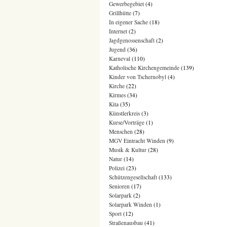
Gewerbegebiet
(4)
Grillhütte
(7)
In eigener Sache
(18)
Internet
(2)
Jagdgenossenschaft
(2)
Jugend
(36)
Karneval
(110)
Katholische Kirchengemeinde
(139)
Kinder von Tschernobyl
(4)
Kirche
(22)
Kirmes
(34)
Kita
(35)
Künstlerkreis
(3)
Kurse/Vorträge
(1)
Menschen
(28)
MGV Eintracht Winden
(9)
Musik & Kultur
(28)
Natur
(14)
Polizei
(23)
Schützengesellschaft
(133)
Senioren
(17)
Solarpark
(2)
Solarpark Winden
(1)
Sport
(12)
Straßenausbau
(41)