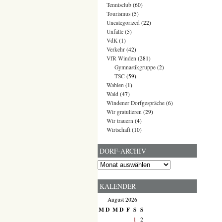
Tennisclub
(60)
Tourismus
(5)
Uncategorized
(22)
Unfälle
(5)
VdK
(1)
Verkehr
(42)
VfR Winden
(281)
Gymnastikgruppe
(2)
TSC
(59)
Wahlen
(1)
Wald
(47)
Windener Dorfgespräche
(6)
Wir gratulieren
(29)
Wir trauern
(4)
Wirtschaft
(10)
DORF-ARCHIV
Dorf-
Archiv
KALENDER
August 2026
M
D
M
D
F
S
S
1
2