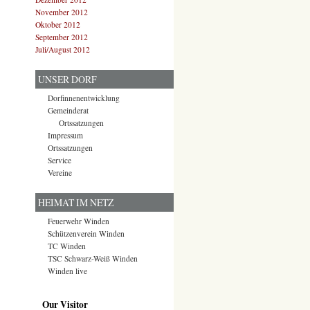
November 2012
Oktober 2012
September 2012
Juli/August 2012
UNSER DORF
Dorfinnenentwicklung
Gemeinderat
Ortssatzungen
Impressum
Ortssatzungen
Service
Vereine
HEIMAT IM NETZ
Feuerwehr Winden
Schützenverein Winden
TC Winden
TSC Schwarz-Weiß Winden
Winden live
Our Visitor