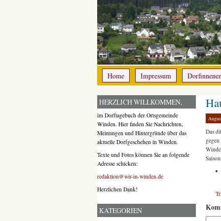
Home
Impressum
Dorfinnene
Ha
HERZLICH WILLKOMMEN,
im Dorftagebuch der Ortsgemeinde
Augus
Winden. Hier finden Sie Nachrichten,
Das dü
Meinungen und Hintergründe über das
gegen 
aktuelle Dorfgeschehen in Winden.
Winden
Texte und Fotos können Sie an folgende
Saison
Adresse schicken:
redaktion@wir-in-winden.de
Herzlichen Dank!
T
Komm
KATEGORIEN