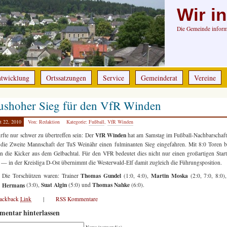
Wir i
Die Gemeinde informi
ntwicklung
Ortssatzungen
Service
Gemeinderat
Vereine
ushoher Sieg für den VfR Winden
t 22, 2010
Von: Redaktion
Kategorie:
Fußball
,
VfR Winden
VfR Winden
rfte nur schwer zu übertreffen sein: Der
hat am Samstag im Fußball-Nachbarschaf
die Zweite Mannschaft der TuS Weinähr einen fulminanten Sieg eingefahren. Mit 8:0 Toren b
 die Kicker aus dem Gelbachtal. Für den VFR bedeutet dies nicht nur einen großartigen Start
 — in der Kreisliga D-Ost übernimmt die Westerwald-Elf damit zugleich die Führungsposition.
Thomas Gundel
Martin Moska
Die Torschützen waren: Trainer
(1:0, 4:0),
(2:0, 7:0, 8:0)
Suat Algin
Thomas Nahke
Hermans
(3:0),
(5:0) und
(6:0).
rackback
Link
|
RSS Kommentare
entar hinterlassen